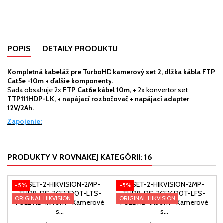
POPIS
DETAILY PRODUKTU
Kompletná kabeláž pre TurboHD kamerový set 2, dlžka kábla FTP
Cat5e -10m + ďalšie komponenty.
Sada obsahuje 2x
FTP Cat6e kábel 10m, +
2x konvertor set
TTP111HDP-LK, + napájací rozbočovač + napájací adapter
12V/2Ah.
Zapojenie:
PRODUKTY V ROVNAKEJ KATEGÓRII: 16
-5%
-5%
ORIGINAL HIKVISION
ORIGINAL HIKVISION