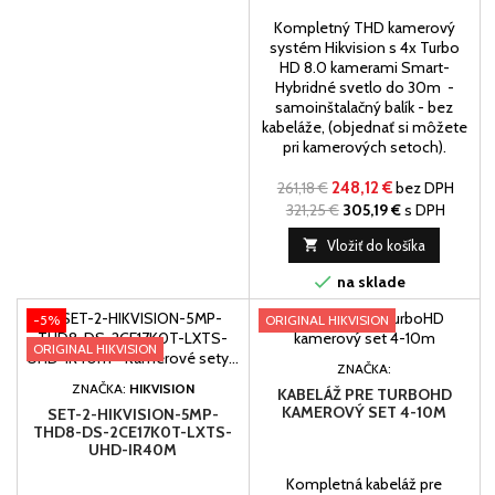
Kompletný THD kamerový
systém Hikvision s 4x Turbo
HD 8.0 kamerami Smart-
Hybridné svetlo do 30m -
samoinštalačný balík - bez
kabeláže, (objednať si môžete
pri kamerových setoch).
261,18 €
248,12 €
bez DPH
321,25 €
305,19 €
s DPH

Vložiť do košíka

na sklade
-5%
ORIGINAL HIKVISION
ORIGINAL HIKVISION
ZNAČKA:
ZNAČKA:
HIKVISION
KABELÁŽ PRE TURBOHD
KAMEROVÝ SET 4-10M
SET-2-HIKVISION-5MP-
THD8-DS-2CE17K0T-LXTS-
UHD-IR40M
Kompletná kabeláž pre