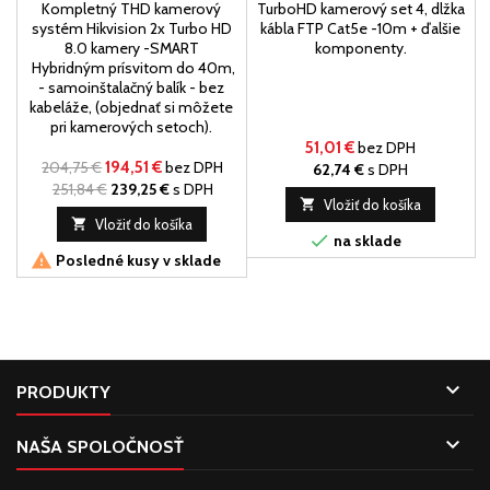
Kompletný THD kamerový
TurboHD kamerový set 4, dlžka
systém Hikvision 2x Turbo HD
kábla FTP Cat5e -10m + ďalšie
8.0 kamery -SMART
komponenty.
Hybridným prísvitom do 40m,
- samoinštalačný balík - bez
kabeláže, (objednať si môžete
pri kamerových setoch).
51,01 €
bez DPH
204,75 €
194,51 €
bez DPH
62,74 €
s DPH
251,84 €
239,25 €
s DPH

Vložiť do košíka

Vložiť do košíka

na sklade

Posledné kusy v sklade

PRODUKTY

NAŠA SPOLOČNOSŤ