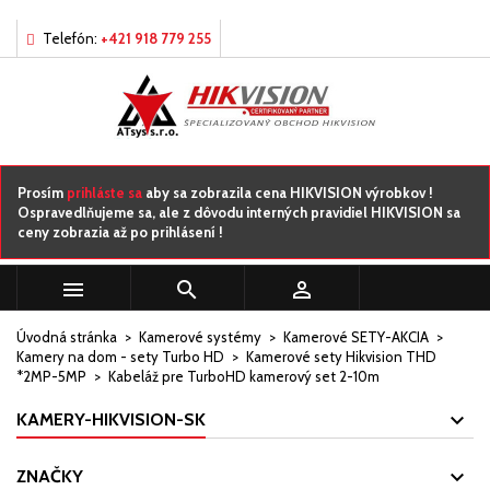
×
×
×
Môj zoznamy prianí
((title))
Prihlásiť sa
Telefón:
+421 918 779 255
Musíte byť prihlásený, aby ste si mohli výrobky uložiť do
((label))
svojho zoznamu želaní.
add_circle_outline
Vytvorte nový zoznam
((cancelText))
((loginText))
Prosím
prihláste sa
aby sa zobrazila cena HIKVISION výrobkov !
Ospravedlňujeme sa, ale z dôvodu interných pravidiel HIKVISION sa
((cancelText))
((createText))
ceny zobrazia až po prihlásení !



Úvodná stránka
Kamerové systémy
Kamerové SETY-AKCIA
Kamery na dom - sety Turbo HD
Kamerové sety Hikvision THD
*2MP-5MP
Kabeláž pre TurboHD kamerový set 2-10m
KAMERY-HIKVISION-SK
ZNAČKY