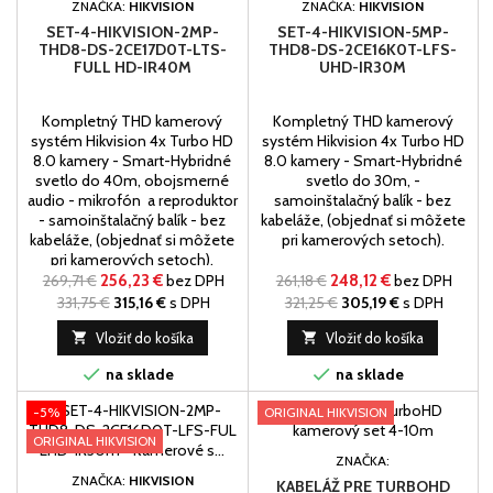
ZNAČKA:
HIKVISION
ZNAČKA:
HIKVISION
SET-4-HIKVISION-2MP-
SET-4-HIKVISION-5MP-
THD8-DS-2CE17D0T-LTS-
THD8-DS-2CE16K0T-LFS-
FULL HD-IR40M
UHD-IR30M
Kompletný THD kamerový
Kompletný THD kamerový
systém Hikvision 4x Turbo HD
systém Hikvision 4x Turbo HD
8.0 kamery - Smart-Hybridné
8.0 kamery - Smart-Hybridné
svetlo do 40m, obojsmerné
svetlo do 30m, -
audio - mikrofón a reproduktor
samoinštalačný balík - bez
- samoinštalačný balík - bez
kabeláže, (objednať si môžete
kabeláže, (objednať si môžete
pri kamerových setoch).
pri kamerových setoch).
269,71 €
256,23 €
bez DPH
261,18 €
248,12 €
bez DPH
331,75 €
315,16 €
s DPH
321,25 €
305,19 €
s DPH

Vložiť do košíka

Vložiť do košíka


na sklade
na sklade
-5%
ORIGINAL HIKVISION
ORIGINAL HIKVISION
ZNAČKA:
ZNAČKA:
HIKVISION
KABELÁŽ PRE TURBOHD