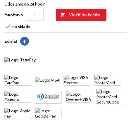
Odoslanie do 24 hodín
Vložiť do košíka
Množstvo


na sklade
Zdieľať