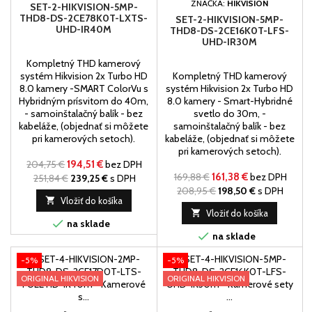
ZNAČKA:
HIKVISION
SET-2-HIKVISION-5MP-
THD8-DS-2CE78K0T-LXTS-
SET-2-HIKVISION-5MP-
UHD-IR40M
THD8-DS-2CE16K0T-LFS-
UHD-IR30M
Kompletný THD kamerový
systém Hikvision 2x Turbo HD
Kompletný THD kamerový
8.0 kamery -SMART ColorVu s
systém Hikvision 2x Turbo HD
Hybridným prísvitom do 40m,
8.0 kamery - Smart-Hybridné
- samoinštalačný balík - bez
svetlo do 30m, -
kabeláže, (objednať si môžete
samoinštalačný balík - bez
pri kamerových setoch).
kabeláže, (objednať si môžete
pri kamerových setoch).
204,75 €
194,51 €
bez DPH
169,88 €
161,38 €
bez DPH
251,84 €
239,25 €
s DPH
208,95 €
198,50 €
s DPH

Vložiť do košíka

Vložiť do košíka

na sklade

na sklade
-5%
-5%
ORIGINAL HIKVISION
ORIGINAL HIKVISION