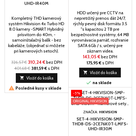
UHD-IR40M
HDD určený pre CCTV na
Kompletný THD kamerový
nepretržitý prenos dát 24/7,
systém Hikvision 4x Turbo HD
rýchly pevný disk formátu 3.5
8.0 kamery -SMART Hybridný
"s kapacitou 2 TB pre
prísvitom do 40m, -
bezpečnostné systémy, 64 MB
samoinštalačný balík - bez
vyrovnávacia pamäť, rozhranie
kabeláže, (objednať si môžete
SATA 6Gb / s, určený pre
pri kamerových setoch).
záznam videa.
143,05 €
bez DPH
326,57 €
310,24 €
bez DPH
175,95 €
s DPH
401,68 €
381,59 €
s DPH

Vložiť do košíka

Vložiť do košíka

na sklade

Posledné kusy v sklade
-5%
ORIGINAL HIKVISION
ZNAČKA:
HIKVISION
SET-4-HIKVISION-5MP-
THD8-DS-2CE76K0T-LMFS-
UHD-IR30M