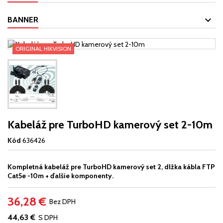
BANNER
ORIGINAL HIKVISION
Kabeláž pre TurboHD kamerový set 2-10m
Kód
636426
Kompletná kabeláž pre TurboHD kamerový set 2, dlžka kábla FTP
Cat5e -10m + ďalšie komponenty.
36,28 €
Bez DPH
44,63 €
S DPH