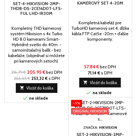
KAMEROVÝ SET 4-20M
SET-4-HIKVISION-2MP-
THD8-DS-2CE16D0T-LFS-
FUL LHD-IR30M
Kompletná kabeláž pre
Kompletný THD kamerový
TurboHD kamerový set 4, dlžka
systém Hikvision s 4x Turbo
kábla FTP Cat5e -20m + ďalšie
HD 8.0 kamerami Smart-
komponenty.
Hybridné svetlo do 40m -
samoinštalačný balík - bez
kabeláže, (objednať si môžete
pri kamerových setoch).
57,84 €
bez DPH
216,79 €
205,95 €
bez DPH
71,14 €
s DPH
266,65 €
253,32 €
s DPH

Vložiť do košíka

Vložiť do košíka

na sklade

na sklade
-5%
ORIGINAL HIKVISION
ZNAČKA:
HIKVISION
SET-2-HIKVISION-2MP-