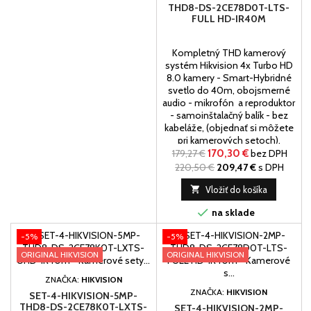
THD8-DS-2CE78D0T-LTS-
FULL HD-IR40M
Kompletný THD kamerový
systém Hikvision 4x Turbo HD
8.0 kamery - Smart-Hybridné
svetlo do 40m, obojsmerné
audio - mikrofón a reproduktor
- samoinštalačný balík - bez
kabeláže, (objednať si môžete
pri kamerových setoch).
179,27 €
170,30 €
bez DPH
220,50 €
209,47 €
s DPH

Vložiť do košíka

na sklade
-5%
-5%
ORIGINAL HIKVISION
ORIGINAL HIKVISION
ZNAČKA:
HIKVISION
ZNAČKA:
HIKVISION
SET-4-HIKVISION-5MP-
THD8-DS-2CE78K0T-LXTS-
SET-4-HIKVISION-2MP-