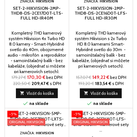
ZNAČKA:
HIKVISION
ZNAČKA:
HIKVISION
SET-2-HIKVISION-2MP-
SET-2-HIKVISION-2MP-
THD8-DS-2CE17D0T-LTS-
THD8-DS-2CE16D0T-LFS-
FULL HD-IR40M
FULL HD-IR30M
Kompletný THD kamerový
Kompletný THD kamerový
systém Hikvision 4x Turbo HD
systém Hikvision s 2x Turbo
8.0 kamery - Smart-Hybridné
HD 8.0 kamerami Smart-
svetlo do 40m, obojsmerné
Hybridné svetlo do 30m -
audio - mikrofón a reproduktor
samoinštalačný balík - bez
- samoinštalačný balík - bez
kabeláže, (objednať si môžete
kabeláže, (objednať si môžete
pri kamerových setoch).
pri kamerových setoch).
179,27 €
170,30 €
bez DPH
157,07 €
149,22 €
bez DPH
220,50 €
209,47 €
s DPH
193,20 €
183,54 €
s DPH

Vložiť do košíka

Vložiť do košíka


na sklade
na sklade
-5%
-5%
ORIGINAL HIKVISION
ORIGINAL HIKVISION
ZNAČKA:
HIKVISION