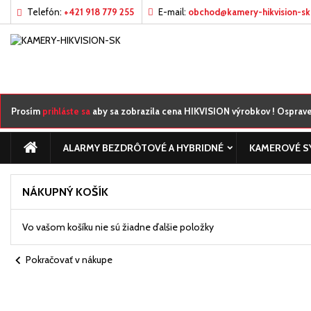
Telefón:
+421 918 779 255
E-mail:
obchod@kamery-hikvision-sk
M
((
((
Pr
((c
Mus
((l
žel
Prosím
prihláste sa
aby sa zobrazila cena HIKVISION výrobkov ! Ospraved
ALARMY BEZDRÔTOVÉ A HYBRIDNÉ
KAMEROVÉ S
NÁKUPNÝ KOŠÍK
Vo vašom košíku nie sú žiadne ďalšie položky
chevron_left
Pokračovať v nákupe