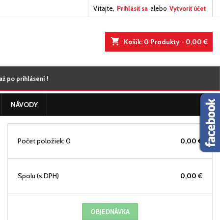
Vitajte,
Prihlásiť sa
alebo
Vytvoriť účet
×
×
×
×
shopping_cart
Košík:
0
Produkty - 0,00 €
nam
ž po prihlásení !
)
)
NÁVODY
)
Počet položiek: 0
0,00 €
Spolu
(s DPH)
0,00 €
OBJEDNÁVKA