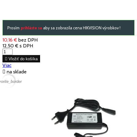
Prosím
prihláste sa
aby sa zobrazila cena HIKVISION výrobkov !
10,16 €
bez DPH
12,50 €
s DPH

Vložiť do košíka
Viac

na sklade
vorite_border