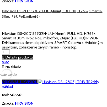
Značka:
HIKVISION
Hikvision DS-2CD1327G2H-LIU-(4mm), FULL HD, H.265+, Smart IR
30m, IP67, PoE, mikrofón
Hikvision DS-2CD1327G2H-LIU-(4mm), FULL HD, H.265+,
Smart IR 30m, IP67, PoE, mikrofón, 2Mpix (Full HD)IP WDR
D/N kamera s 4mm objektívom, SMART ColorVu s Hybridným
prísvitom, zobrazenie živých farieb - nonstop.

Detaily produktu
Viac

Na sklade
vorite_border
ORIGINAL HIKVISION

Rýchly
náhľad
Kód:
566561
Značka:
HIKVISION