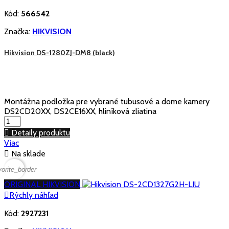
Kód:
566542
Značka:
HIKVISION
Hikvision DS-1280ZJ-DM8 (black)
Montážna podložka pre vybrané tubusové a dome kamery
DS2CD20XX, DS2CE16XX, hliníková zliatina

Detaily produktu
Viac

Na sklade
vorite_border
ORIGINAL HIKVISION

Rýchly náhľad
Kód:
2927231