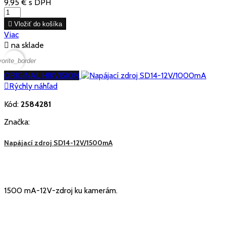
9,95 €
s DPH

Vložiť do košíka
Viac

na sklade
vorite_border
ORIGINAL HIKVISION

Rýchly náhľad
Kód:
2584281
Značka:
Napájací zdroj SD14-12V/1500mA
1500 mA-12V-zdroj ku kamerám.