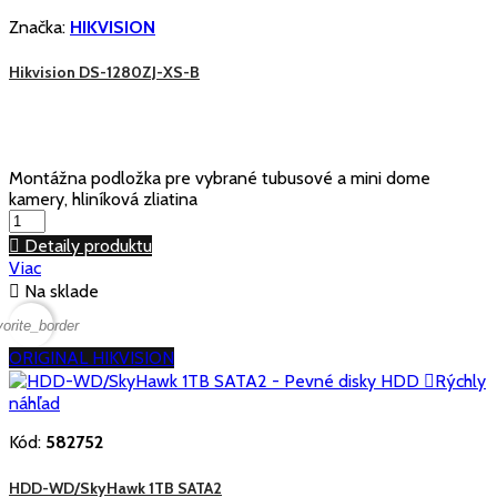
Značka:
HIKVISION
Hikvision DS-1280ZJ-XS-B
Montážna podložka pre vybrané tubusové a mini dome
kamery, hliníková zliatina

Detaily produktu
Viac

Na sklade
vorite_border
ORIGINAL HIKVISION

Rýchly
náhľad
Kód:
582752
HDD-WD/SkyHawk 1TB SATA2