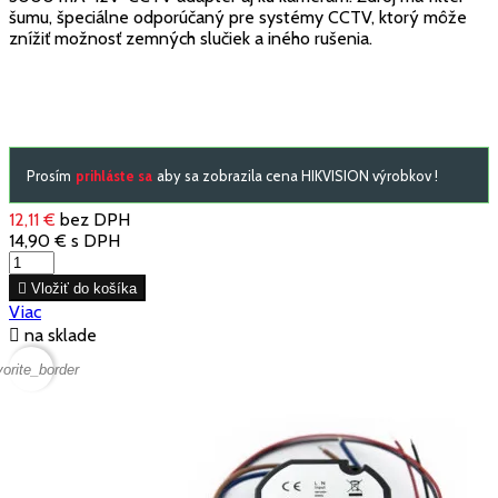
šumu, špeciálne odporúčaný pre systémy CCTV, ktorý môže
znížiť možnosť zemných slučiek a iného rušenia.
Prosím
prihláste sa
aby sa zobrazila cena HIKVISION výrobkov !
12,11 €
bez DPH
14,90 €
s DPH

Vložiť do košíka
Viac

na sklade
vorite_border