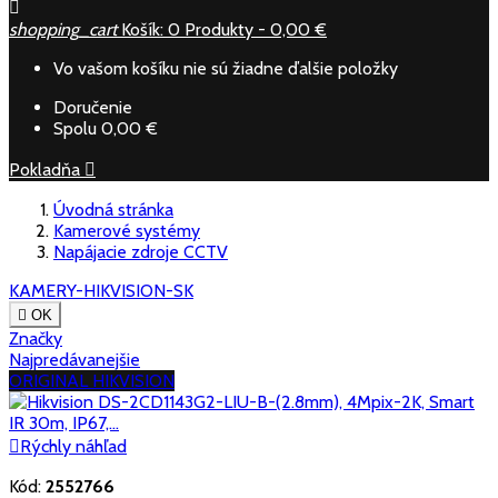

shopping_cart
Košík:
0
Produkty - 0,00 €
Vo vašom košíku nie sú žiadne ďalšie položky
Doručenie
Spolu
0,00 €
Pokladňa

Úvodná stránka
Kamerové systémy
Napájacie zdroje CCTV
KAMERY-HIKVISION-SK

OK
Značky
Najpredávanejšie
ORIGINAL HIKVISION

Rýchly náhľad
Kód:
2552766