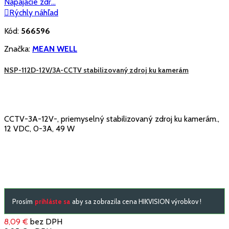

Rýchly náhľad
Kód:
566596
Značka:
MEAN WELL
NSP-112D-12V/3A-CCTV stabilizovaný zdroj ku kamerám
CCTV-3A-12V-, priemyselný stabilizovaný zdroj ku kamerám.,
12 VDC, 0-3A, 49 W
Prosím
prihláste sa
aby sa zobrazila cena HIKVISION výrobkov !
8,09 €
bez DPH