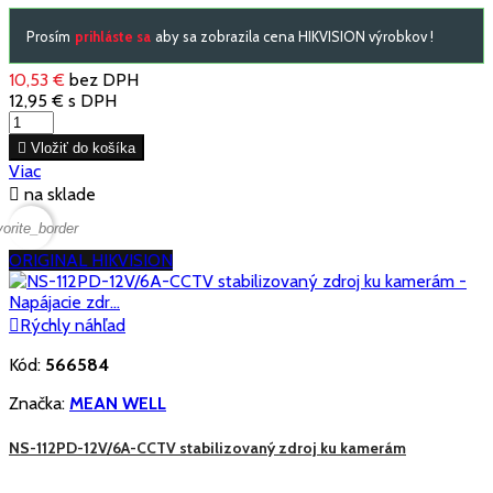
Prosím
prihláste sa
aby sa zobrazila cena HIKVISION výrobkov !
10,53 €
bez DPH
12,95 €
s DPH

Vložiť do košíka
Viac

na sklade
vorite_border
ORIGINAL HIKVISION

Rýchly náhľad
Kód:
566584
Značka:
MEAN WELL
NS-112PD-12V/6A-CCTV stabilizovaný zdroj ku kamerám