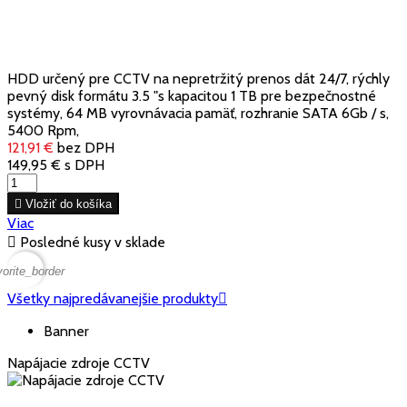
HDD určený pre CCTV na nepretržitý prenos dát 24/7, rýchly
pevný disk formátu 3.5 "s kapacitou 1 TB pre bezpečnostné
systémy, 64 MB vyrovnávacia pamäť, rozhranie SATA 6Gb / s,
5400 Rpm,
121,91 €
bez DPH
149,95 €
s DPH

Vložiť do košíka
Viac

Posledné kusy v sklade
vorite_border
Všetky najpredávanejšie produkty

Banner
Napájacie zdroje CCTV