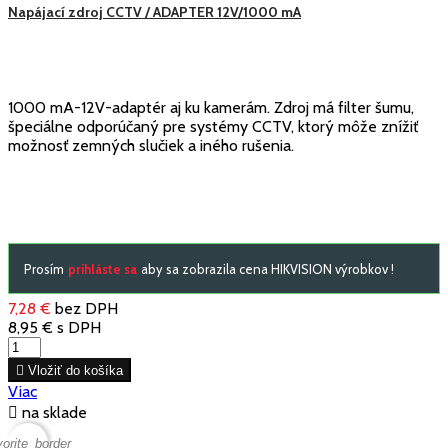
Napájací zdroj CCTV / ADAPTER 12V/1000 mA
1000 mA-12V-adaptér aj ku kamerám. Zdroj má filter šumu,
špeciálne odporúčaný pre systémy CCTV, ktorý môže znížiť
možnosť zemných slučiek a iného rušenia.
Prosím
prihláste sa
aby sa zobrazila cena HIKVISION výrobkov !
7,28 €
bez DPH
8,95 €
s DPH

Vložiť do košíka
Viac

na sklade
vorite_border