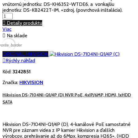
vnútornú jednotku: DS-KH6352-WTDE6, a vonkajšiu
jednotku: DS-KB2422T-IM, +zdroj, (povrchová inštalácia).

Detaily produktu
Viac

Na sklade
vorite_border
ORIGINAL HIKVISION

Rýchly náhľad
Kód:
3242851
Značka:
HIKVISION
Hikvision DS-7104NI-Q1/4P (D) NVR PoE, 4xIP/6MP, HDMI, 1xHDD
SATA
Hikvision DS-7104NI-Q1/4P (D), 4-kanálové PoE samostatné
NVR pre záznam videa z IP kamier Hikvision a ďalších
výrobcov, prehrávanie až do 6Mpx, kompresia H265+, (HDD