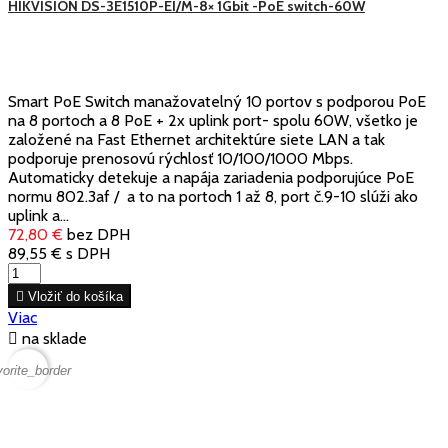
HIKVISION DS-3E1510P-EI/M-8× 1Gbit -PoE switch-60W
Smart PoE Switch manažovatelný 10 portov s podporou PoE
na 8 portoch a 8 PoE + 2x uplink port- spolu 60W, všetko je
založené na Fast Ethernet architektúre siete LAN a tak
podporuje prenosovú rýchlosť 10/100/1000 Mbps.
Automaticky detekuje a napája zariadenia podporujúce PoE
normu 802.3af / a to na portoch 1 až 8, port č.9-10 slúži ako
uplink a...
72,80 €
bez DPH
89,55 €
s DPH

Vložiť do košíka
Viac

na sklade
vorite_border