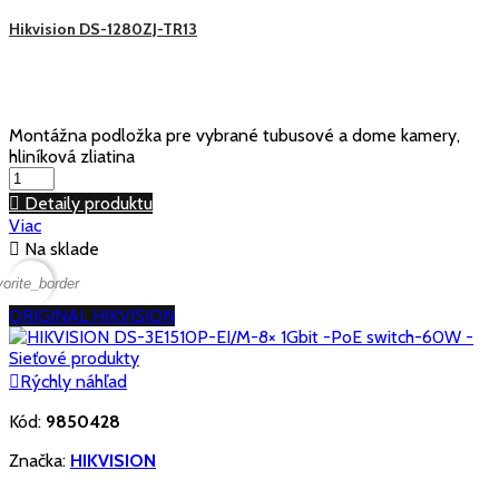
Hikvision DS-1280ZJ-TR13
Montážna podložka pre vybrané tubusové a dome kamery,
hliníková zliatina

Detaily produktu
Viac

Na sklade
vorite_border
ORIGINAL HIKVISION

Rýchly náhľad
Kód:
9850428
Značka:
HIKVISION