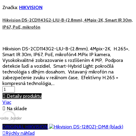
Značka:
HIKVISION
Hikvision DS-2CD1143G2-LIU-B-(2.8mm), 4Mpix-2K, Smart IR 30m,
IP67, PoE, mikrofón
Hikvision DS-2CD1143G2-LIU-B-(2.8mm), 4Mpix-2K, H.265+,
Smart IR 30m, IP67, PoE, mikrofón4 MPix IP kamera,
Vysokokvalitné zobrazovanie s rozlíšením 4 MP, Podpora
detekcie ľudí a vozidiel, Smart-Hybrid Light: pokročilá
technológia s dlhým dosahom, Vstavaný mikrofón na
zabezpečenie zvuku v reálnom čase, Efektívny H.265 +
kompresná technológia,...

Detaily produktu
Viac

Na sklade
vorite_border
ORIGINAL HIKVISION

Rýchly náhľad