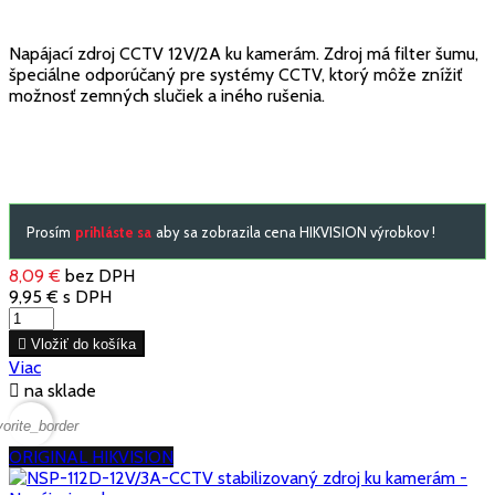
Napájací zdroj CCTV 12V/2A ku kamerám. Zdroj má filter šumu,
špeciálne odporúčaný pre systémy CCTV, ktorý môže znížiť
možnosť zemných slučiek a iného rušenia.
Prosím
prihláste sa
aby sa zobrazila cena HIKVISION výrobkov !
8,09 €
bez DPH
9,95 €
s DPH

Vložiť do košíka
Viac

na sklade
vorite_border
ORIGINAL HIKVISION