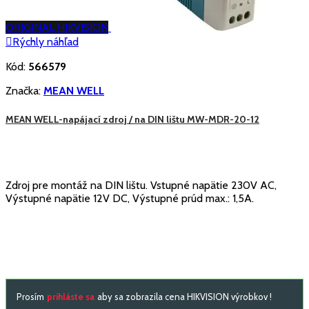
ORIGINAL HIKVISION

Rýchly náhľad
Kód:
566579
Značka:
MEAN WELL
MEAN WELL-napájací zdroj / na DIN lištu MW-MDR-20-12
Zdroj pre montáž na DIN lištu. Vstupné napätie 230V AC,
Výstupné napätie 12V DC, Výstupné prúd max.: 1,5A.
Prosím
prihláste sa
aby sa zobrazila cena HIKVISION výrobkov !