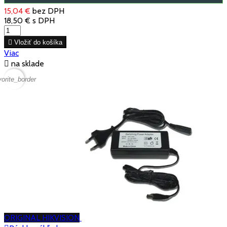
15,04 €
bez DPH
18,50 €
s DPH

Vložiť do košíka
Viac

na sklade
vorite_border
ORIGINAL HIKVISION