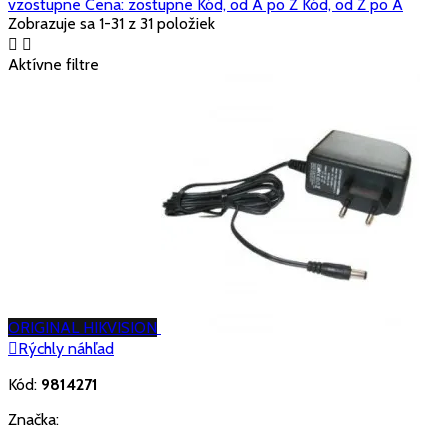
vzostupne
Cena: zostupne
Kód, od A po Z
Kód, od Z po A
Zobrazuje sa 1-31 z 31 položiek


Aktívne filtre
ORIGINAL HIKVISION

Rýchly náhľad
Kód:
9814271
Značka: