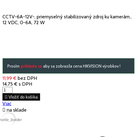
CCTV-6A-12V-, priemyselný stabilizovaný zdroj ku kamerám.,
12 VDC, 0-6A, 72 W
Prosím
prihláste sa
aby sa zobrazila cena HIKVISION výrobkov !
11,99 €
bez DPH
14,75 €
s DPH

Vložiť do košíka
Viac

na sklade
vorite_border