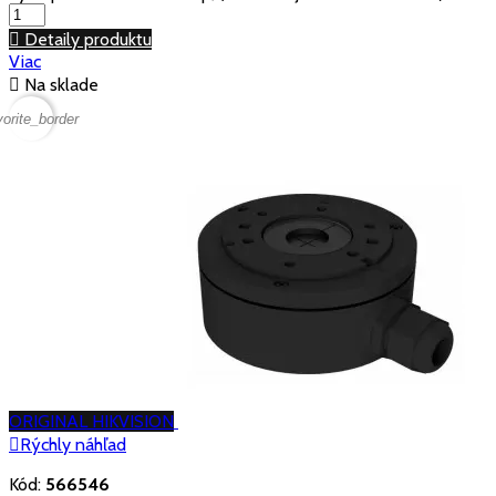

Detaily produktu
Viac

Na sklade
vorite_border
ORIGINAL HIKVISION

Rýchly náhľad
Kód:
566546