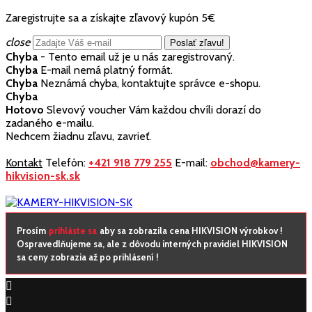
Zaregistrujte sa a získajte zľavový kupón 5€
close
Chyba
- Tento email už je u nás zaregistrovaný.
Chyba
E-mail nemá platný formát.
Chyba
Neznámá chyba, kontaktujte správce e-shopu.
Chyba
Hotovo
Slevový voucher Vám každou chvíli dorazí do
zadaného e-mailu.
Nechcem žiadnu zľavu, zavrieť.
Kontakt
Telefón:
+421 918 779 255
E-mail:
obchod@kamery-
hikvision-sk.sk
Prosím
prihláste sa
aby sa zobrazila cena HIKVISION výrobkov !
Ospravedlňujeme sa, ale z dôvodu interných pravidiel HIKVISION
sa ceny zobrazia až po prihlásení !

