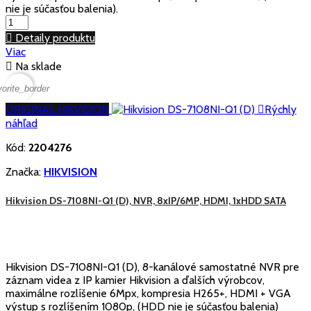
nie je súčasťou balenia).

Detaily produktu
Viac

Na sklade
vorite_border
ORIGINAL HIKVISION

Rýchly
náhľad
Kód:
2204276
Značka:
HIKVISION
Hikvision DS-7108NI-Q1 (D), NVR, 8xIP/6MP, HDMI, 1xHDD SATA
Hikvision DS-7108NI-Q1 (D), 8-kanálové samostatné NVR pre
záznam videa z IP kamier Hikvision a ďalších výrobcov,
maximálne rozlíšenie 6Mpx, kompresia H265+, HDMI + VGA
výstup s rozlíšením 1080p, (HDD nie je súčasťou balenia)