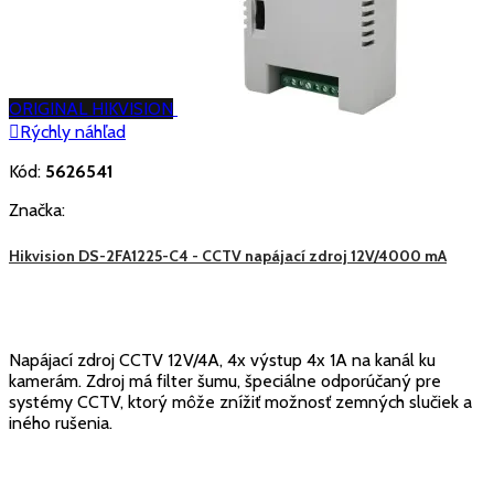
ORIGINAL HIKVISION

Rýchly náhľad
Kód:
5626541
Značka:
Hikvision DS-2FA1225-C4 - CCTV napájací zdroj 12V/4000 mA
Napájací zdroj CCTV 12V/4A, 4x výstup 4x 1A na kanál ku
kamerám. Zdroj má filter šumu, špeciálne odporúčaný pre
systémy CCTV, ktorý môže znížiť možnosť zemných slučiek a
iného rušenia.