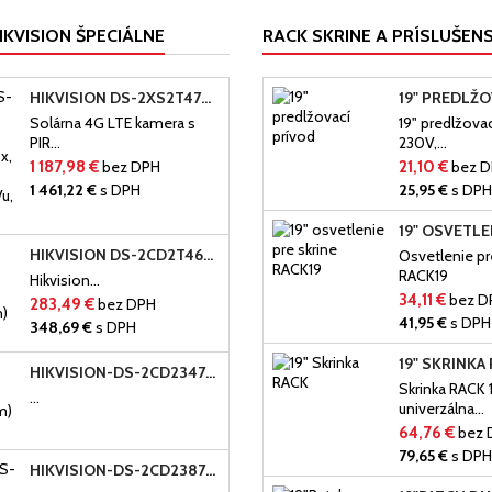
IKVISION ŠPECIÁLNE
RACK SKRINE A PRÍSLUŠEN
HIKVISION DS-2XS2T47G1-LDH/4G/-(4MM)-IP...
Solárna 4G LTE kamera s
19" predlžovac
PIR...
230V,...
1 187,98 €
bez DPH
21,10 €
bez 
1 461,22 €
s DPH
25,95 €
s DP
HIKVISION DS-2CD2T46G2P-ISU/SL-(2.8MM)(C),...
Osvetlenie pr
RACK19
Hikvision...
34,11 €
bez D
283,49 €
bez DPH
41,95 €
s DPH
348,69 €
s DPH
19" SKRINKA
HIKVISION-DS-2CD2347G2P-LSU/SL-(2.8MM)(C),...
Skrinka RAC
...
univerzálna...
64,76 €
bez 
79,65 €
s DP
HIKVISION-DS-2CD2387G2P-LSU/SL-B-(4MM)(C)-...