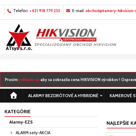
Telefón:
+421 918 779 255
E-mail:
obchod@kamery-hikvision-s
M
((
((
Pr
((c
Mus
((l
žel
Prosím
prihláste sa
aby sa zobrazila cena HIKVISION výrobkov ! Ospraved
ALARMY BEZDRÔTOVÉ A HYBRIDNÉ
KAMEROVÉ 
KATEGÓRIE
Alarmy-EZS
NAJLEPŠIE K
ALARM sety-AKCIA