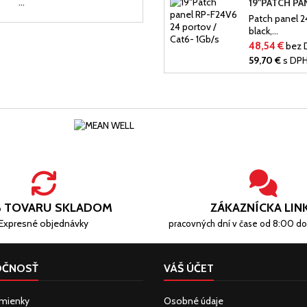
...
Patch panel 2
black,...
48,54 €
bez 
59,70 €
s DP
 TOVARU SKLADOM
ZÁKAZNÍCKA LIN
Expresné objednávky
pracovných dní v čase od 8:00 do
OČNOSŤ
VÁŠ ÚČET
mienky
Osobné údaje