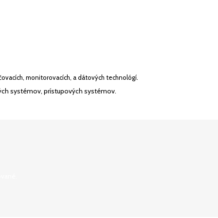
vacích, monitorovacích, a dátových technológí.
ových systémov, prístupových systémov.
ované.