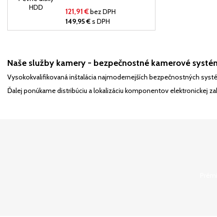
rýchly pevný disk formátu
3.5 "s kapacitou 1 TB pre
121,91 €
bez DPH
bezpečnostné systémy, 64
149,95 €
s DPH
MB vyrovnávacia pamäť,
rozhranie SATA 6Gb / s,
5400 Rpm,
Naše služby kamery - bezpečnostné kamerové systé
Vysokokvalifikovaná inštalácia najmodernejších bezpečnostných sy
Ďalej ponúkame distribúciu a lokalizáciu komponentov elektronickej z
Prémi