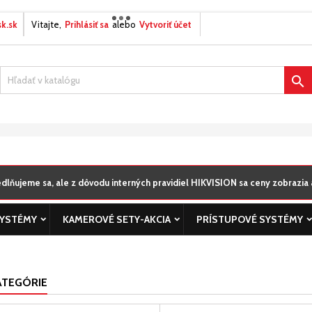
k.sk
Vitajte,
Prihlásiť sa
alebo
Vytvoriť účet
ôj zoznamy prianí
modalTitle))
title))
ihlásiť sa
onfirmMessage))
íte byť prihlásený, aby ste si mohli výrobky uložiť do svojho zoznamu

abel))
aní.
add_circle_outline
Vytvorte nový zoz
((cancelText))
((modalDeleteText)
((cancelText))
((loginText)
((cancelText))
((createText)
lňujeme sa, ale z dôvodu interných pravidiel HIKVISION sa ceny zobrazia a
SYSTÉMY
KAMEROVÉ SETY-AKCIA
PRÍSTUPOVÉ SYSTÉMY
ATEGÓRIE