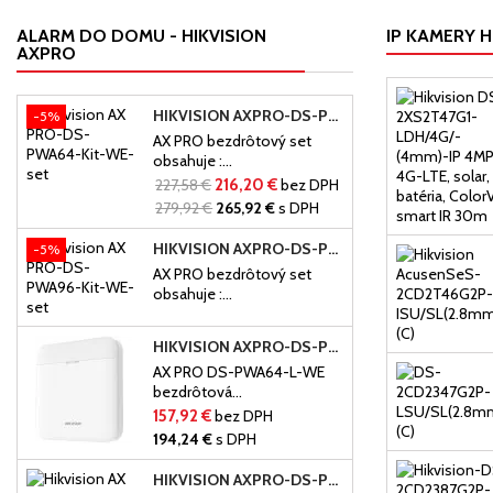
ALARM DO DOMU - HIKVISION
IP KAMERY H
AXPRO
HIKVISION AXPRO-DS-PWA64-KIT-WE-SET
-5%
AX PRO bezdrôtový set
obsahuje :...
227,58 €
216,20 €
bez DPH
279,92 €
265,92 €
s DPH
HIKVISION AXPRO-DS-PWA96-KIT-WE-SET
-5%
AX PRO bezdrôtový set
obsahuje :...
HIKVISION AXPRO-DS-PWA64-L-WE
AX PRO DS-PWA64-L-WE
bezdrôtová...
157,92 €
bez DPH
194,24 €
s DPH
HIKVISION AXPRO-DS-PWA96-M-WE