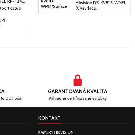
19"PATCH PANEL RP-F24V6 24 PORTOV / CAT6-...
Hikvision DS-KV8113-WME1-
4port cat6e
(C)/surface,...
DPH
H
KA
GARANTOVANÁ KVALITA
Výhradne certifikované výrobky
 16:00 hodín
KONTAKT
KAMERY HIKVISION