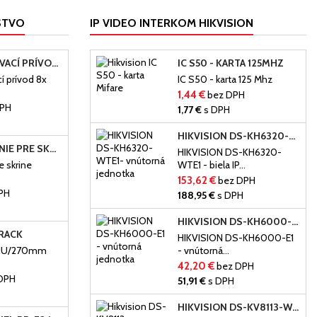
STVO
IP VIDEO INTERKOM HIKVISION
19" PREDLŽOVACÍ PRÍVOD PREPÄŤOVOU OCHRANOU
IC S50 - KARTA 125MHZ
í prívod 8x
IC S50 - karta 125 Mhz
1,44 €
bez DPH
DPH
1,77 €
s DPH
H
HIKVISION DS-KH6320-WTE1 - BIELA IP...
19" OSVETLENIE PRE SKRINE RACK19
HIKVISION DS-KH6320-
e skrine
WTE1 - biela IP...
153,62 €
bez DPH
PH
188,95 €
s DPH
HIKVISION DS-KH6000-E1 - VNÚTORNÁ JEDNOTKA
 RACK
HIKVISION DS-KH6000-E1
K 1U/270mm
- vnútorná...
42,20 €
bez DPH
DPH
51,91 €
s DPH
H
HIKVISION DS-KV8113-WME1-(C)/SURFACE,...