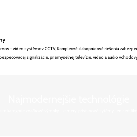
my
stémov - video systémov CCTV,
Komplexné slaboprúdové riešenia zabezpečo
abezpečovacej signalizácie, priemyselnej televízie, video a audio vchod
Najmodernejšie technológie
um kategorie značkové výrobky - kamery, prístupové sytémy, len certifik