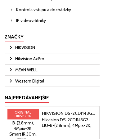
Kontrola vstupu a dochádzky
IP videovrátniky
ZNAČKY
HIKVISION
Hikvision AxPro
MEAN WELL
Western Digital
NAJPREDÁVANEJŠIE
ORIGINAL
HIKVISION DS-2CD1143G2-LIU-B-(2.8MM), 4MPIX-2K, SMART IR 30M, IP67, POE, MIKROFÓN
HIKVISION
Hikvision DS-2CD1143G2-
LIU-B-(2.8mm), 4Mpix-2K,
H.265+, Smart IR 30m, IP67,
PoE, mikrofón4 MPix IP