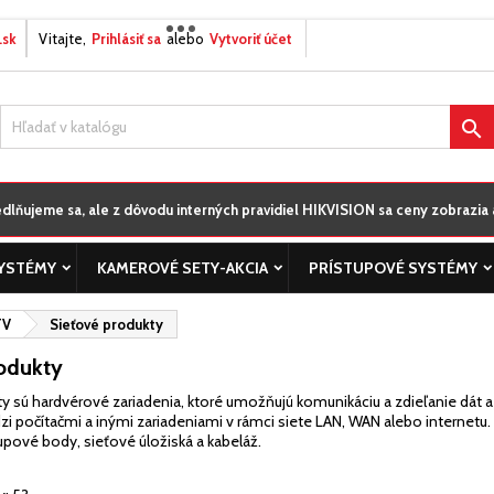
.sk
Vitajte,
Prihlásiť sa
alebo
Vytvoriť účet
ôj zoznamy prianí
modalTitle))
title))
ihlásiť sa
onfirmMessage))
íte byť prihlásený, aby ste si mohli výrobky uložiť do svojho zoznamu

abel))
aní.
add_circle_outline
Vytvorte nový zoz
((cancelText))
((modalDeleteText)
lňujeme sa, ale z dôvodu interných pravidiel HIKVISION sa ceny zobrazia a
((cancelText))
((loginText)
((cancelText))
((createText)
YSTÉMY
KAMEROVÉ SETY-AKCIA
PRÍSTUPOVÉ SYSTÉMY
TV
Sieťové produkty
odukty
y sú hardvérové zariadenia, ktoré umožňujú komunikáciu a zdieľanie dát a 
zi počítačmi a inými zariadeniami v rámci siete LAN, WAN alebo internetu
tupové body, sieťové úložiská a kabeláž.