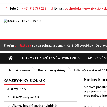
Telefón:
+421 918 779 255
E-mail:
obchod@kamery-hikvision-sk
M
((
((
Pr
((c
Mus
((l
žel
Prosím
prihláste sa
aby sa zobrazila cena HIKVISION výrobkov ! Ospraved
ALARMY BEZDRÔTOVÉ A HYBRIDNÉ
KAMEROVÉ S
Úvodná stránka
Kamerové systémy
Inštalačný materiál CC
Sieťové pr
KAMERY-HIKVISION-SK
Sieťové produkt
Alarmy-EZS
pripojenie) med
prepínače, prís
ALARM sety-AKCIA
Alarmy bezdrôtové a hybridné