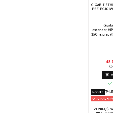
GIGABIT ETH
PSE-EG101W
Gigab
extender; Hi
250m; prepäťo
48,
59

V

Novinka
ORIGINAL HIKV
VONKAJŠI W