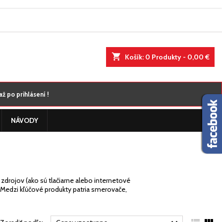
×
×
×
×
shopping_cart
Košík:
0
Produkty - 0,00 €
nam
)
ž po prihlásení !
)
)
NÁVODY
zdrojov (ako sú tlačiarne alebo internetové
. Medzi kľúčové produkty patria smerovače,