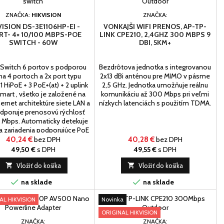
ZNAČKA:
HIKVISION
ZNAČKA:
VISION DS-3E1106HP-EI -
VONKAJŠI WIFI PRENOS, AP-TP-
RT- 4× 10/100 MBPS-POE
LINK CPE210, 2,4GHZ 300 MBPS 9
SWITCH - 60W
DBI, 5KM+
Switch 6 portov s podporou
Bezdrôtova jednotka s integrovanou
na 4 portoch a 2x port typu
2x13 dBi anténou pre MIMO v pásme
 1 HiPoE + 3 PoE+(at) + 2 uplink
2,5 GHz. Jednotka umožňuje reálnu
smart , všetko je založené na
komunikáciu až 300 Mbps pri veľmi
hernet architektúre siete LAN a
nízkych latenciách s použitím TDMA.
odporuje prenosovú rýchlosť
 Mbps. Automaticky detekuje
a zariadenia podporujúce PoE
02.3af / at (max.60W / port)
40,24 €
bez DPH
40,28 €
bez DPH
a portoch 1 až 4, port č.5-6...
49,50 €
s DPH
49,55 €
s DPH

Vložiť do košíka

Vložiť do košíka


na sklade
na sklade
AL HIKVISION
Novinka
ORIGINAL HIKVISION
ZNAČKA:
ZNAČKA: