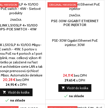
AL HIKVISION
ORIGINAL HIKVISION
ZNAČKA:
ZNAČKA:
PSE-30W-GIGABIT ETHERNET
POE INJEKTOR
LINK LS105LP 4× 10/100
PS-POE SWITCH - 41W
PSE-30W Gigabit Ethernet PoE
NK LS105LP 4× 10/100 Mbps-
injektor; 30W
 switch - 41W, 5 portov s
ou PoE na 4 portoch a 1 port
plink, max. celkový výkon 41
všetko je založené na Fast
t architektúre siete LAN a tak
oruje prenosovú rýchlosť
 Mbps. Automaticky detekuje
24,11 €
bez DPH
a zariadenia podporujúce PoE
20,28 €
bez DPH
29,65 €
s DPH
02.3af / at (max.8,5W / port)
24,95 €
s DPH
a to na portoch 1 až 4,...

Vložiť do košíka

Vložiť do košíka

na sklade

na sklade