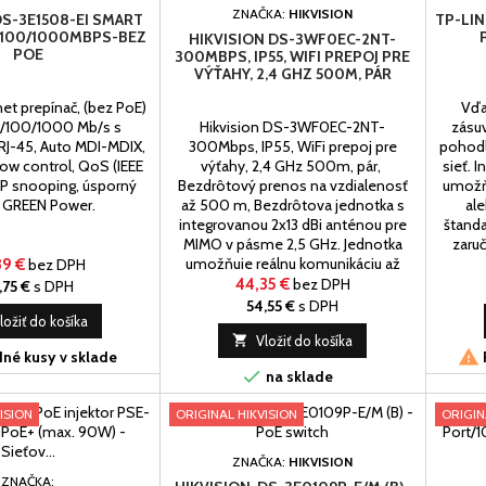
ZNAČKA:
HIKVISION
DS-3E1508-EI SMART
TP-LIN
/100/1000MBPS-BEZ
HIKVISION DS-3WF0EC-2NT-
POE
300MBPS, IP55, WIFI PREPOJ PRE
VÝŤAHY, 2,4 GHZ 500M, PÁR
net prepínač, (bez PoE)
Vďa
0/100/1000 Mb/s s
Hikvision DS-3WF0EC-2NT-
zásu
J-45, Auto MDI-MDIX,
300Mbps, IP55, WiFi prepoj pre
pohodl
low control, QoS (IEEE
výťahy, 2,4 GHz 500m, pár,
sieť. 
MP snooping, úsporný
Bezdrôtový prenos na vzdialenosť
umožňu
 GREEN Power.
až 500 m, Bezdrôtova jednotka s
al
integrovanou 2x13 dBi anténou pre
štanda
MIMO v pásme 2,5 GHz. Jednotka
zaruč
umožňuje reálnu komunikáciu až
PA40
89 €
bez DPH
300 Mbps pri veľmi nízkych
44,35 €
bez DPH
,75 €
s DPH
latenciách s použitím TDMA
54,55 €
s DPH
ložiť do košíka

Vložiť do košíka

né kusy v sklade

na sklade
ISION
ORIGINAL HIKVISION
ORIGIN
ZNAČKA:
HIKVISION
ZNAČKA: