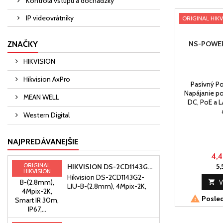
Kontrola vstupu a dochádzky
IP videovrátniky
ORIGINAL HIKV
NS-POWER
ZNAČKY
HIKVISION
Hikvision AxPro
Pasívný Po
Napájanie po
MEAN WELL
DC, PoE a L
Western Digital
NAJPREDÁVANEJŠIE
4,4
ORIGINAL
5,
HIKVISION DS-2CD1143G2-LIU-B-(2.8MM), 4MPIX-2K, SMART IR 30M, IP67, POE, MIKROFÓN
HIKVISION
Hikvision DS-2CD1143G2-

V
LIU-B-(2.8mm), 4Mpix-2K,
H.265+, Smart IR 30m, IP67,

Posled
PoE, mikrofón4 MPix IP
kamera, Vysokokvalitné
zobrazovanie s rozlíšením 4