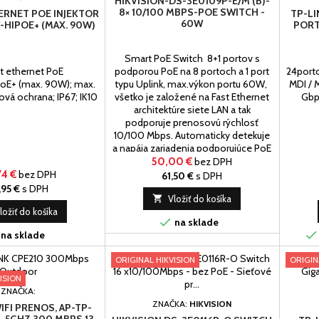
HIKVISION-DS-3E0109P-E/M (B)-
8× 10/100 MBPS-POE SWITCH -
ERNET POE INJEKTOR
TP-LI
60W
-HIPOE+ (MAX. 90W)
PORT
Smart PoE Switch 8+1 portov s
it ethernet PoE
podporou PoE na 8 portoch a 1 port
24porto
PoE+ (max. 90W); max.
typu Uplink, max.výkon portu 60W,
MDI / M
vá ochrana; IP67; IK10
všetko je založené na Fast Ethernet
Gbps
architektúre siete LAN a tak
podporuje prenosovú rýchlosť
10/100 Mbps. Automaticky detekuje
a napája zariadenia podporujúce PoE
normu 802.3af / at (max.3,5W / port)
50,00 €
bez DPH
a to na portoch 1 až 8, port č.9 slúži
74 €
bez DPH
61,50 €
s DPH
ako uplink a...
,95 €
s DPH

Vložiť do košíka
ložiť do košíka

na sklade

na sklade
ORIGINAL HIKVISION
ORIGIN
ISION
ZNAČKA:
ZNAČKA:
HIKVISION
IFI PRENOS, AP-TP-