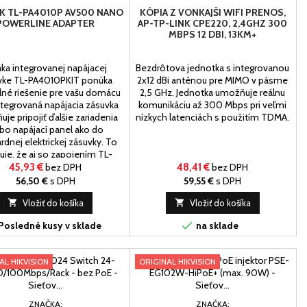
K TL-PA4010P AV500 NANO
KÓPIA Z VONKAJŠI WIFI PRENOS,
POWERLINE ADAPTER
AP-TP-LINK CPE220, 2,4GHZ 300
MBPS 12 DBI, 13KM+
ka integrovanej napájacej
Bezdrôtova jednotka s integrovanou
vke TL-PA4010PKIT ponúka
2x12 dBi anténou pre MIMO v pásme
né riešenie pre vašu domácu
2,5 GHz. Jednotka umožňuje reálnu
Integrovaná napájacia zásuvka
komunikáciu až 300 Mbps pri veľmi
je pripojiť ďalšie zariadenia
nízkych latenciách s použitím TDMA.
ebo napájací panel ako do
rdnej elektrickej zásuvky. To
uje, že aj so zapojením TL-
10PKIT bude využitá každá
45,93 €
bez DPH
48,41 €
bez DPH
elektrická zásuvka
56,50 €
s DPH
59,55 €
s DPH

Vložiť do košíka

Vložiť do košíka

Posledné kusy v sklade
na sklade
AL HIKVISION
ORIGINAL HIKVISION
ZNAČKA:
ZNAČKA: