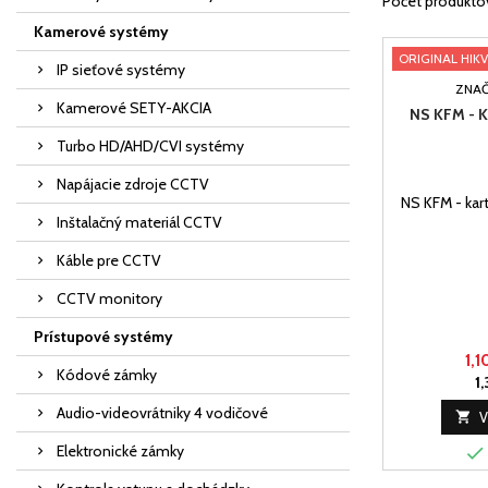
Počet produkto
Kamerové systémy
ORIGINAL HIKV
IP sieťové systémy
ZNAČ
Kamerové SETY-AKCIA
NS KFM - 
Turbo HD/AHD/CVI systémy
Napájacie zdroje CCTV
NS KFM - kart
Inštalačný materiál CCTV
Káble pre CCTV
CCTV monitory
Prístupové systémy
1,1
Kódové zámky
1,
Audio-videovrátniky 4 vodičové

V
Elektronické zámky
