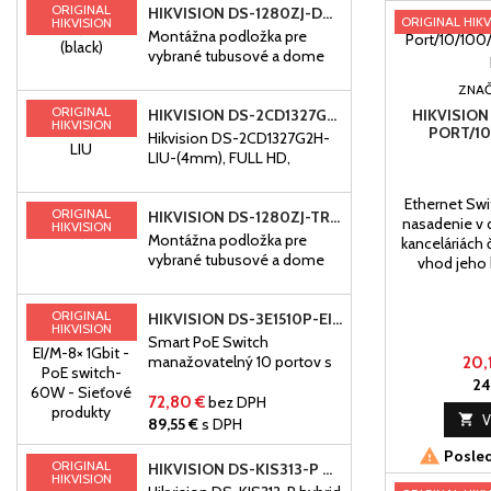
ORIGINAL
HIKVISION DS-1280ZJ-DM8 (BLACK)
MP, Podpora detekcie ľudí a
ORIGINAL HIKV
HIKVISION
Montážna podložka pre
vozidiel, Smart-Hybrid Light:
vybrané tubusové a dome
pokročilá technológia s
kamery DS2CD20XX,
dlhým dosahom, Vstavaný
ZNAČ
DS2CE16XX, hliníková zliatina
mikrofón na zabezpečenie
ORIGINAL
HIKVISION DS-2CD1327G2H-LIU-(4MM), FULL HD, H.265+, SMART IR 30M, IP67, POE, MIKROFÓN
HIKVISION
zvuku v reálnom čase,
HIKVISION
PORT/1
Efektívny H.265 + kompresná
Hikvision DS-2CD1327G2H-
technológia,...
LIU-(4mm), FULL HD,
H.265+, Smart IR 30m, IP67,
PoE, mikrofón, 2Mpix (Full
Ethernet Sw
ORIGINAL
HD)IP WDR D/N kamera s
HIKVISION DS-1280ZJ-TR13
nasadenie v
HIKVISION
4mm objektívom, SMART
Montážna podložka pre
kanceláriách 
ColorVu s Hybridným
vybrané tubusové a dome
vhod jeho
prísvitom, zobrazenie živých
kamery, hliníková zliatina
farieb - nonstop.
ORIGINAL
HIKVISION DS-3E1510P-EI/M-8× 1GBIT -POE SWITCH-60W
HIKVISION
Smart PoE Switch
manažovatelný 10 portov s
20,
podporou PoE na 8 portoch
24
a 8 PoE + 2x uplink port-
72,80 €
bez DPH
spolu 60W, všetko je

V
89,55 €
s DPH
založené na Fast Ethernet

Posled
architektúre siete LAN a tak
ORIGINAL
HIKVISION DS-KIS313-P HYBRID 4 VODIČOVÝ SET HYBRID
HIKVISION
podporuje prenosovú