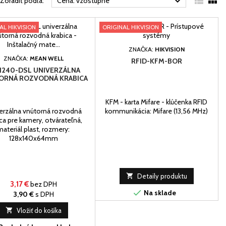



Zoradiť podľa:
Cena: vzostupne
AL HIKVISION
ORIGINAL HIKVISION
ZNAČKA:
HIKVISION
ZNAČKA:
MEAN WELL
RFID-KFM-BOR
1240-DSL UNIVERZÁLNA
ORNÁ ROZVODNÁ KRABICA
KFM - karta Mifare - klúčenka RFID
erzálna vnútorná rozvodná
kommunikácia: Mifare (13,56 MHz)
ca pre kamery, otvárateľná,
materiál plast, rozmery:
128x140x64mm

Detaily produktu
3,17 €
bez DPH

Na sklade
3,90 €
s DPH

Vložiť do košíka