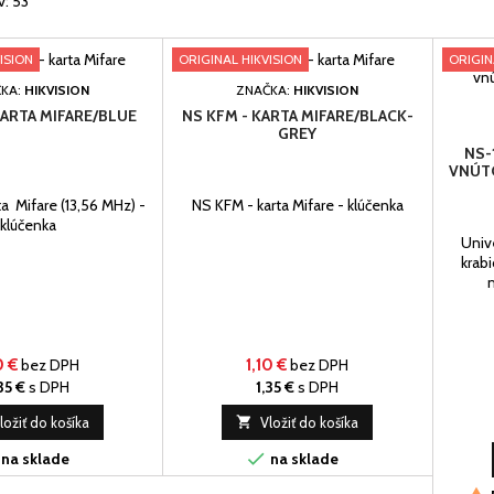
v: 53
ISION
ORIGINAL HIKVISION
ORIGIN
KA:
HIKVISION
ZNAČKA:
HIKVISION
KARTA MIFARE/BLUE
NS KFM - KARTA MIFARE/BLACK-
GREY
NS-
VNÚT
a Mifare (13,56 MHz) -
NS KFM - karta Mifare - klúčenka
klúčenka
Univ
krabi
0 €
bez DPH
1,10 €
bez DPH
35 €
s DPH
1,35 €
s DPH
ložiť do košíka

Vložiť do košíka

na sklade
na sklade