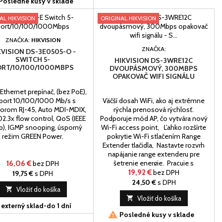
Posledné kusy v sklade
AL HIKVISION
ORIGINAL HIKVISION
ZNAČKA:
HIKVISION
ZNAČKA:
KVISION DS-3E0505-O -
SWITCH 5-
HIKVISION DS-3WRE12C
RT/10/100/1000MBPS
DVOUPÁSMOVÝ, 300MBPS
OPAKOVAČ WIFI SIGNÁLU
 Ethernet prepínač, (bez PoE),
port 10/100/1000 Mb/s s
Väčší dosah WiFi, ako aj extrémne
orom RJ-45, Auto MDI-MDIX,
rýchla prenosová rýchlosť.
02.3x flow control, QoS (IEEE
Podporuje mód AP, čo vytvára nový
p), IGMP snooping, úsporný
Wi-Fi access point, Ľahko rozšírte
režim GREEN Power.
pokrytie Wi-Fi stlačením Range
Extender tlačidla, Nastavte rozvrh
napájanie range extenderu pre
šetrenie energie, Pracuje s
16,06 €
bez DPH
akýmkoľvek Wi-Fi routerom.
19,92 €
bez DPH
19,75 €
s DPH
24,50 €
s DPH

Vložiť do košíka

Vložiť do košíka
externý sklad-do 1 dní

Posledné kusy v sklade