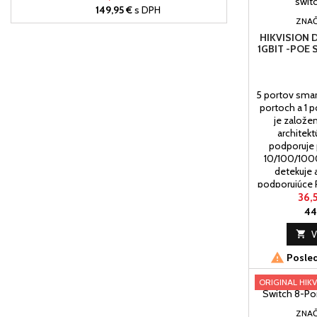
bezpečnostné systémy, 64
149,95 €
s DPH
MB vyrovnávacia pamäť,
ZNAČ
rozhranie SATA 6Gb / s,
HIKVISION D
5400 Rpm,
1GBIT -POE
5 portov smar
portoch a 1 p
je založe
architekt
podporuje 
10/100/100
detekuje 
podporujúce 
to na portoch 1
36,
uplink a
44

V

Posled
ORIGINAL HIKV
ZNAČ