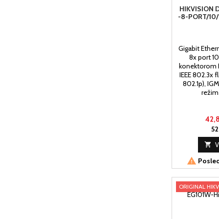
HIKVISION 
-8-PORT/10
Gigabit Ether
8x port 1
konektorom R
IEEE 802.3x f
802.1p), IG
režim
42,
52

V

Posled
ORIGINAL HIKV