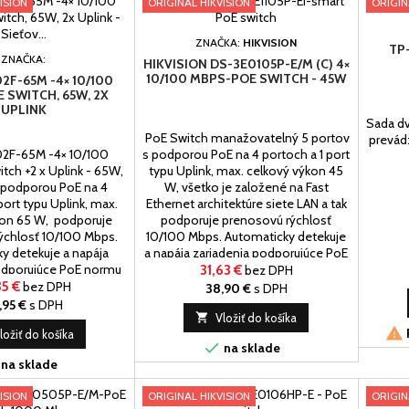
ISION
ORIGINAL HIKVISION
ORIGIN
ZNAČKA:
HIKVISION
TP
ZNAČKA:
HIKVISION DS-3E0105P-E/M (C) 4×
10/100 MBPS-POE SWITCH - 45W
2F-65M -4× 10/100
 SWITCH, 65W, 2X
UPLINK
Sada dv
PoE Switch manažovatelný 5 portov
prevádz
2F-65M -4× 10/100
s podporou PoE na 4 portoch a 1 port
ch +2 x Uplink - 65W,
typu Uplink, max. celkový výkon 45
 podporou PoE na 4
W, všetko je založené na Fast
port typu Uplink, max.
Ethernet architektúre siete LAN a tak
kon 65 W, podporuje
podporuje prenosovú rýchlosť
ýchlosť 10/100 Mbps.
10/100 Mbps. Automaticky detekuje
y detekuje a napája
a napája zariadenia podporujúce PoE
odporujúce PoE normu
normu 802.3af / at (max.14,5W /
31,63 €
bez DPH
max.8,5W / port) a to na
port) a to na portoch 1 až 4, port č.5
35 €
bez DPH
38,90 €
s DPH
4, port č.5-6 slúži ako
slúži ako...
,95 €
s DPH
 nepodporuje PoE.

Vložiť do košíka

ložiť do košíka

na sklade
na sklade
ISION
ORIGINAL HIKVISION
ORIGIN