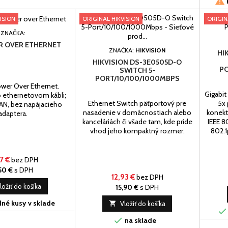

ISION
ORIGINAL HIKVISION
ORIGIN
ZNAČKA:
 OVER ETHERNET
ZNAČKA:
HIKVISION
HI
HIKVISION DS-3E0505D-O
PO
SWITCH 5-
PORT/10/100/1000MBPS
wer Over Ethernet.
Gigabit
 ethernetovom kábli;
Ethernet Switch päťportový pre
5x 
AN, bez napájacieho
nasadenie v domácnostiach alebo
konekt
adaptera.
kanceláriách či všade tam, kde príde
IEEE 8
vhod jeho kompaktný rozmer.
802.1
7 €
bez DPH
50 €
s DPH
12,93 €
bez DPH
ložiť do košíka
15,90 €
s DPH
né kusy v sklade

Vložiť do košíka


na sklade