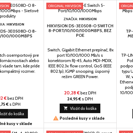
ISION
ORIGINAL HIKVISION
ORIGIN
ZNAČKA:
HIKVISION
KA:
HIKVISION
HIKVISION DS-3E0508-O SWITCH
8-PORT/10/100/1000MBPS, BEZ
 DS-3E0508D-O 8-
TP-
POE
0/100/1000MBPS
MB
Switch, Gigabit Ethernet prepínač, 8x
itch osemportový pre
port 10/100/1000 Mb/s s
TP-LI
 domácnostiach alebo
konektorom RJ-45, Auto MDI-MDIX,
PoE
či všade tam, kde príde
IEEE 802.3x flow control, QoS (IEEE
podpor
 kompaktný rozmer.
802.1p), IGMP snooping, úsporný
typu U
režim GREEN Power.
W, 
Etherne
podp
10/100
20,28 €
bez DPH
a napáj
12 €
bez DPH
24,95 €
s DPH
normu 8
,75 €
s DPH

Vložiť do košíka
ložiť do košíka

Posledné kusy v sklade
né kusy v sklade