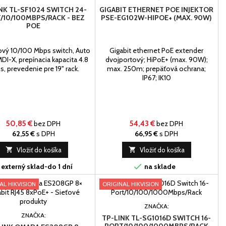
NK TL-SF1024 SWITCH 24-
GIGABIT ETHERNET POE INJEKTOR
/10/100MBPS/RACK - BEZ
PSE-EG102W-HIPOE+ (MAX. 90W)
POE
vý 10/100 Mbps switch, Auto
Gigabit ethernet PoE extender
DI-X, prepínacia kapacita 4.8
dvojportový; HiPoE+ (max. 90W);
, prevedenie pre 19" rack.
max. 250m; prepäťová ochrana;
IP67; IK10
50,85 €
bez DPH
54,43 €
bez DPH
62,55 €
s DPH
66,95 €
s DPH

Vložiť do košíka

Vložiť do košíka

externý sklad-do 1 dní
na sklade
AL HIKVISION
ORIGINAL HIKVISION
ZNAČKA:
ZNAČKA:
TP-LINK TL-SG1016D SWITCH 16-