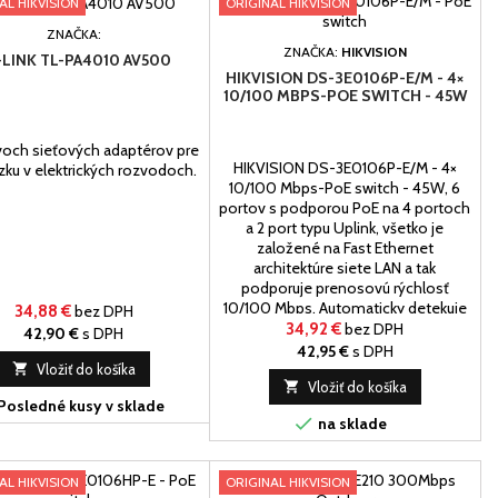
AL HIKVISION
ORIGINAL HIKVISION
ZNAČKA:
ZNAČKA:
HIKVISION
-LINK TL-PA4010 AV500
HIKVISION DS-3E0106P-E/M - 4×
10/100 MBPS-POE SWITCH - 45W
och sieťových adaptérov pre
HIKVISION DS-3E0106P-E/M - 4×
ku v elektrických rozvodoch.
10/100 Mbps-PoE switch - 45W, 6
portov s podporou PoE na 4 portoch
a 2 port typu Uplink, všetko je
založené na Fast Ethernet
architektúre siete LAN a tak
podporuje prenosovú rýchlosť
10/100 Mbps. Automaticky detekuje
34,88 €
bez DPH
a napája zariadenia podporujúce PoE
34,92 €
bez DPH
42,90 €
s DPH
normu 802.3af / a to na portoch 1 až
42,95 €
s DPH
4, port č.5-6 slúži ako uplink a...

Vložiť do košíka

Vložiť do košíka
Posledné kusy v sklade

na sklade
AL HIKVISION
ORIGINAL HIKVISION