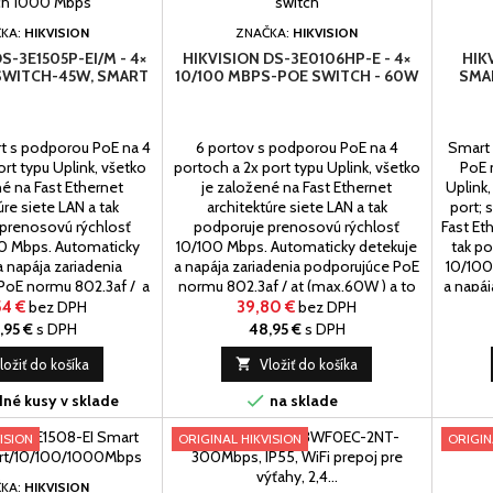
KA:
HIKVISION
ZNAČKA:
HIKVISION
S-3E1505P-EI/M - 4×
HIKVISION DS-3E0106HP-E - 4×
HIK
 SWITCH-45W, SMART
10/100 MBPS-POE SWITCH - 60W
SMA
t s podporou PoE na 4
6 portov s podporou PoE na 4
Smart 
ort typu Uplink, všetko
portoch a 2x port typu Uplink, všetko
PoE 
né na Fast Ethernet
je založené na Fast Ethernet
Uplink,
úre siete LAN a tak
architektúre siete LAN a tak
port; 
prenosovú rýchlosť
podporuje prenosovú rýchlosť
Fast Et
0 Mbps. Automaticky
10/100 Mbps. Automaticky detekuje
tak p
a napája zariadenia
a napája zariadenia podporujúce PoE
10/100
PoE normu 802.3af / a
normu 802.3af / at (max.60W ) a to
a napáj
 až 4, port č.5 slúži ako
na portoch 1 až 4, port č.5-6 slúži ako
normu 8
54 €
bez DPH
39,80 €
bez DPH
 nepodporuje PoE.
uplink a nepodporuje PoE.
a to n
,95 €
s DPH
48,95 €
s DPH
ložiť do košíka

Vložiť do košíka

né kusy v sklade
na sklade
ISION
ORIGINAL HIKVISION
ORIGIN
KA:
HIKVISION