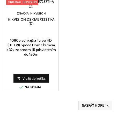
ORIGINAL HIKVISION
ZNAČKA:
HIKVISION
HIKVISION DS-2AE7232TI-A
(D)
1080p vonkajšia Turbo HD
(HDTVI) Speed Dome kamera
s 32x zoomom, IR prisvietením
do 150m

Vložiť do košíka

Na sklade
NASPÄŤ HORE
