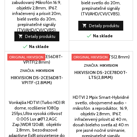
zabudovaný Mikrofón 16:9,
bielé svetlo do 20m,
objektív 2,8mm, IP67,
prepínateľné signály
infračervený a prísvit 20m,
(TVI/AHD/CVI/CVBS).
bielé svetlo do 20m,
prepínateľné signály

Detaily produktu
(TVI/AHD/CVI/CVBS).

Na sklade

Detaily produktu

Na sklade
ORIGINAL HIKVISION
ORIGINAL HIKVISION
ZNAČKA:
HIKVISION
ZNAČKA:
HIKVISION
HIKVISION DS-2CE78D0T-
LTS(2,8MM)
HIKVISION DS-2CE56D8T-
VPITF-(2.8MM)
HDTVI 2 Mpix Smart-Hybridné
Vonkajšia HDTVI (Turbo HD) IR
svetlo, obojsmerné audio -
dome, rozlíšenie 1080p
mikrofón a reproduktor, 16:9,
25fps,Ultra vysoká citlivosť
objektív 2,8mm, IP67,
0.005 Lux @(F1.2,AGC
infračervený prísvit až 40 m,
Zap.)WDR 120dB, objektív
dosah bieleho svetla až 40 m
2,8mm, bezodrazové
pre jasné nočné snímanie,
adaptívne ExIR prisvietenie do
prepínateľné signály