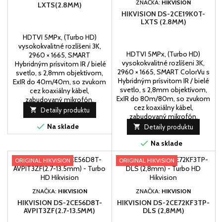
ZNAČKA:
HIKVISION
LXTS(2.8MM)
HIKVISION DS-2CE19K0T-
LXTS (2.8MM)
HDTVI 5MPx, (Turbo HD)
vysokokvalitné rozlíšeni 3K,
HDTVI 5MPx, (Turbo HD)
2960 × 1665, SMART
vysokokvalitné rozlíšeni 3K,
Hybridným prísvitom IR / bielé
2960 × 1665, SMART ColorVu s
svetlo, s 2,8mm objektívom,
Hybridným prísvitom IR / bielé
ExIR do 40m/40m, so zvukom
svetlo, s 2,8mm objektívom,
cez koaxiálny kábel,
ExIR do 80m/80m, so zvukom
zabudovaný mikrofón.
cez koaxiálny kábel,

Detaily produktu
zabudovaný mikrofón.

Na sklade

Detaily produktu

Na sklade
ORIGINAL HIKVISION
ORIGINAL HIKVISION
ZNAČKA:
HIKVISION
ZNAČKA:
HIKVISION
HIKVISION DS-2CE56D8T-
HIKVISION DS-2CE72KF3TP-
AVPIT3ZF(2.7-13.5MM)
DLS (2,8MM)