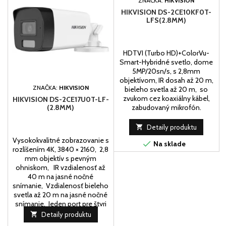
ZNAČKA:
HIKVISION
HIKVISION DS-2CE10KF0T-
LFS(2.8MM)
HDTVI (Turbo HD)+ColorVu-
Smart-Hybridné svetlo, dome
5MP/20sn/s, s 2,8mm
objektívom, IR dosah až 20 m,
ZNAČKA:
HIKVISION
bieleho svetla až 20 m, so
zvukom cez koaxiálny kábel,
HIKVISION DS-2CE17U0T-LF-
(2.8MM)
zabudovaný mikrofón.

Detaily produktu
Vysokokvalitné zobrazovanie s

Na sklade
rozlíšením 4K, 3840 × 2160, 2,8
mm objektív s pevným
ohniskom, IR vzdialenosť až
40 m na jasné nočné
snímanie, Vzdialenosť bieleho
svetla až 20 m na jasné nočné
snímanie, Jeden port pre štyri
prepínateľné signály

Detaily produktu
(TVI/AHD/CVI/CVBS, Odolný