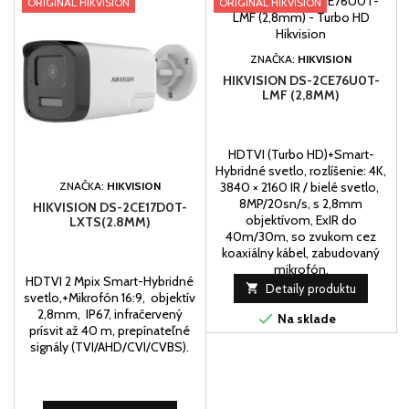
ORIGINAL HIKVISION
ORIGINAL HIKVISION
ZNAČKA:
HIKVISION
HIKVISION DS-2CE76U0T-
LMF (2,8MM)
HDTVI (Turbo HD)+Smart-
Hybridné svetlo, rozlíšenie: 4K,
ZNAČKA:
HIKVISION
3840 × 2160 IR / bielé svetlo,
8MP/20sn/s, s 2,8mm
HIKVISION DS-2CE17D0T-
objektívom, ExIR do
LXTS(2.8MM)
40m/30m, so zvukom cez
koaxiálny kábel, zabudovaný
mikrofón.
HDTVI 2 Mpix Smart-Hybridné

Detaily produktu
svetlo,+Mikrofón 16:9, objektív
2,8mm, IP67, infračervený

Na sklade
prísvit až 40 m, prepínateľné
signály (TVI/AHD/CVI/CVBS).