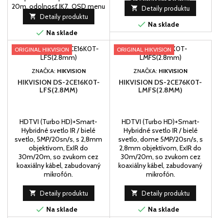
20m, odolnosť IK7, OSD menu
(TVI/AHD/CVI/CVBS).

Detaily produktu
po koaxiálnom kábli, digitálne

Detaily produktu
funkcie, krytie IP67, napájanie 12

Na sklade

VDC±25%
Na sklade
ORIGINAL HIKVISION
ORIGINAL HIKVISION
ZNAČKA:
HIKVISION
ZNAČKA:
HIKVISION
HIKVISION DS-2CE16K0T-
HIKVISION DS-2CE76K0T-
LFS(2.8MM)
LMFS(2.8MM)
HDTVI (Turbo HD)+Smart-
HDTVI (Turbo HD)+Smart-
Hybridné svetlo IR / bielé
Hybridné svetlo IR / bielé
svetlo, 5MP/20sn/s, s 2,8mm
svetlo, dome 5MP/20sn/s, s
objektívom, ExIR do
2,8mm objektívom, ExIR do
30m/20m, so zvukom cez
30m/20m, so zvukom cez
koaxiálny kábel, zabudovaný
koaxiálny kábel, zabudovaný
mikrofón.
mikrofón.

Detaily produktu

Detaily produktu


Na sklade
Na sklade