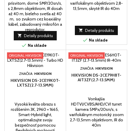
prísvitom, dome 5MP/20sn/s,
varifokálnym objektívom 2,8-
s 2,8mm objektívom, IR dosah
13,5mm, skryté IR do 40m
až 40 m, bieleho svetla až 40
m, so zvukom cez koaxiálny
kábel, zabudovaný mikrofón a
reprodutor.

Detaily produktu

Detaily produktu

Na sklade

Na sklade
ORIGINAL HIKVISION
ORIGINAL HIKVISION
ZNAČKA:
HIKVISION
ZNAČKA:
HIKVISION
HIKVISION DS-2CE79H8T-
AIT3ZF(2.7-13.5MM)
HIKVISION DS-2CE19K0T-
LXTSZ(2.7-13.5MM)
Vonkajšia
Vysoká kvalita obrazu s
HDTVI/CVBS/AHD/CVI turret
rozlíšením 3K, 2960 × 1665,
kamera 5MPx/20sn/s, s
Smart-Hybrid light,
varifokálnym motorický zoom
optimalizujte svoju
2,7-13,5mm objektívom, IR do
bezpečnosť pomocou
40m
flexibilných možností