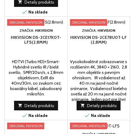

Detaily produktu

Na sklade
ORIGINAL HIKVISION
ORIGINAL HIKVISION
ZNAČKA:
HIKVISION
ZNAČKA:
HIKVISION
HIKVISION DS-2CE17K0T-
HIKVISION DS-2CE78U0T-LF
LFS(2.8MM)
(2,8MM)
HDTVI (Turbo HD)+Smart-
Vysokokvalitné zobrazovanie s
Hybridné svetlo IR / bielé
rozlíšením 4K, 3840 × 2160, 2,8
svetlo, 5MP/20sn/s, s 2,8mm
mm objektív s pevným
objektívom, ExIR do
ohniskom, IR vzdialenosť až
40m/30m, so zvukom cez
40 m na jasné nočné
koaxiálny kábel, zabudovaný
snímanie, Vzdialenosť bieleho
mikrofón.
svetla až 20 m na jasné nočné
snímanie, Jeden port pre štyri
prepínateľné signály

Detaily produktu

Detaily produktu
(TVI/AHD/CVI/CVBS, Odolný


Na sklade
voči vode a prachu (IP67),
Na sklade
Smart-Hybridné svetlo,
ORIGINAL HIKVISION
ORIGINAL HIKVISION
optimalizujte svoju,...