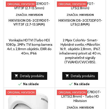
ORIGINAL HIKVISION
ORIGINAL HIKVISION
ZNAČKA:
HIKVISION
ZNAČKA:
HIKVISION
HIKVISION DS-2CE19D0T-
HIKVISION DS-2CE72DF0T-
VFIT3F (2.7-13.5MM)
LFS(2.8MM)
Vonkajšia HDTVI (Turbo HD)
2 Mpix ColorVu- Smart-
1080p, 2MPx TVI komp.kamera
Hybridné svetlo,+Mikrofón
4v1, s 2,8mm objektív, EXIR do
16:9, objektív 2,8mm, IP67,
40m, IP66
infračervený prísvit až 40 m,
prepínateľné signály
(TVI/AHD/CVI/CVBS).

Detaily produktu

Detaily produktu


Na sklade
Na sklade
ORIGINAL HIKVISION
ORIGINAL HIKVISION
ZNAČKA:
HIKVISION