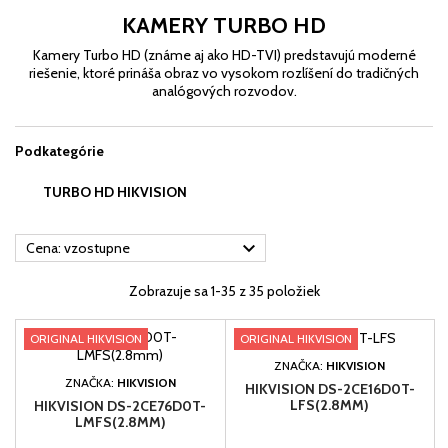
KAMERY TURBO HD
Kamery Turbo HD (známe aj ako HD-TVI) predstavujú moderné
riešenie, ktoré prináša obraz vo vysokom rozlíšení do tradičných
analógových rozvodov.
Podkategórie
TURBO HD HIKVISION

Cena: vzostupne
Zobrazuje sa 1-35 z 35 položiek
ORIGINAL HIKVISION
ORIGINAL HIKVISION
ZNAČKA:
HIKVISION
ZNAČKA:
HIKVISION
HIKVISION DS-2CE16D0T-
LFS(2.8MM)
HIKVISION DS-2CE76D0T-
LMFS(2.8MM)