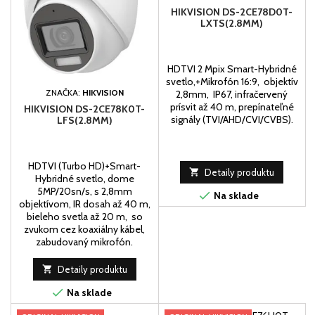
HIKVISION DS-2CE78D0T-
LXTS(2.8MM)
HDTVI 2 Mpix Smart-Hybridné
svetlo,+Mikrofón 16:9, objektív
ZNAČKA:
HIKVISION
2,8mm, IP67, infračervený
prísvit až 40 m, prepínateľné
HIKVISION DS-2CE78K0T-
signály (TVI/AHD/CVI/CVBS).
LFS(2.8MM)
HDTVI (Turbo HD)+Smart-

Detaily produktu
Hybridné svetlo, dome
5MP/20sn/s, s 2,8mm

Na sklade
objektívom, IR dosah až 40 m,
bieleho svetla až 20 m, so
zvukom cez koaxiálny kábel,
zabudovaný mikrofón.

Detaily produktu

Na sklade