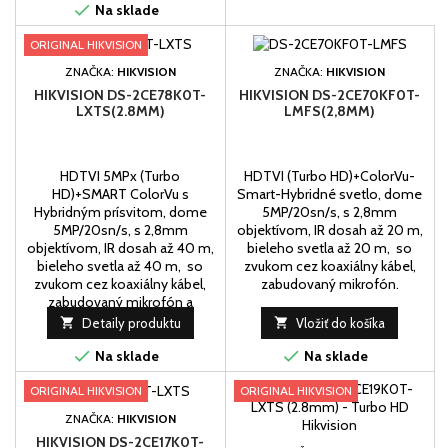

voči vode a prachu (IP67),
Na sklade
Smart-Hybridné svetlo,
ORIGINAL HIKVISION
optimalizujte svoju,...
ZNAČKA:
HIKVISION
ZNAČKA:
HIKVISION
HIKVISION DS-2CE78K0T-
HIKVISION DS-2CE70KF0T-
LXTS(2.8MM)
LMFS(2,8MM)
HDTVI 5MPx (Turbo
HDTVI (Turbo HD)+ColorVu-
HD)+SMART ColorVu s
Smart-Hybridné svetlo, dome
Hybridným prísvitom, dome
5MP/20sn/s, s 2,8mm
5MP/20sn/s, s 2,8mm
objektívom, IR dosah až 20 m,
objektívom, IR dosah až 40 m,
bieleho svetla až 20 m, so
bieleho svetla až 40 m, so
zvukom cez koaxiálny kábel,
zvukom cez koaxiálny kábel,
zabudovaný mikrofón.
zabudovaný mikrofón a
reprodutor.

Detaily produktu

Vložiť do košíka


Na sklade
Na sklade
ORIGINAL HIKVISION
ORIGINAL HIKVISION
ZNAČKA:
HIKVISION
HIKVISION DS-2CE17K0T-