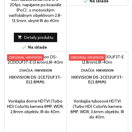

Na sklade
20fps, napájanie po koaxiále
(PoC) , s motorickým
varifokálnym objektívom 2,8-
13,5mm, skryté IR do 40m

Detaily produktu

Na sklade
ORIGINAL HIKVISION
ORIGINAL HIKVISION
ZNAČKA:
HIKVISION
ZNAČKA:
HIKVISION
HIKVISION DS-2CE72UF3T-
HIKVISION DS-2CE12UF3T-
E(2.8MM)
E(2.8MM)
Vonkajšia dome HDTVI (Turbo
Vonkajšia tubusová HDTVI
HD) ColorVu kamera 8MP, WDR,
(Turbo HD) ColorVu kamera
2,8mm objektív, IR do 40m.
8MP, WDR, 3,6mm objektív, IR
do 40m.