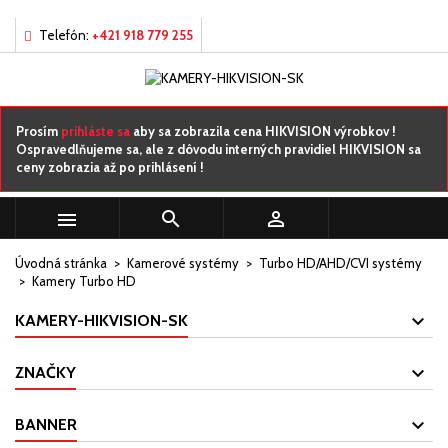
×
×
×
×
Môj zoznamy prianí
((modalTitle))
((title))
Prihlásiť sa
Telefón:
+421 918 779 255
((confirmMessage))
Musíte byť prihlásený, aby ste si mohli výrobky uložiť do
((label))
svojho zoznamu želaní.
add_circle_outline
Vytvorte nový zoznam
Prosím
prihláste sa
aby sa zobrazila cena HIKVISION výrobkov !
Ospravedlňujeme sa, ale z dôvodu interných pravidiel HIKVISION sa
((cancelText))
((modalDeleteText))
ceny zobrazia až po prihlásení !
((cancelText))
((loginText))
((cancelText))
((createText))



Úvodná stránka
Kamerové systémy
Turbo HD/AHD/CVI systémy
Kamery Turbo HD
KAMERY-HIKVISION-SK
ZNAČKY
BANNER