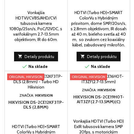
Vonkajšia
HDTVI (Turbo HD)+SMART
HDTVI/CVBS/AHD/CVI
ColorVu s Hybridným
tubusová kamera
prísvitom, dome 5MP/20sn/s,
1080p/25sn/s, PoC/12VDC, s
s 2,8mm objektívom, IR dosah
varifokálnym 2.7-13.5mm
až 40 m, bieleho svetla až 40
objektívom, IR do 60m.
m, so zvukom cez koaxiálny
kábel, zabudovaný mikrofón.

Detaily produktu

Detaily produktu


Na sklade
Na sklade
ORIGINAL HIKVISION
ORIGINAL HIKVISION
ZNAČKA:
HIKVISION
ZNAČKA:
HIKVISION
HIKVISION DS-2CE19H0T-
AIT3ZF(2.7-13.5MM)(C)
HIKVISION DS-2CE12KF3TP-
DLS (2,8MM)
Vonkajšia HDTVI (Turbo HD)
HDTVI (Turbo HD)+SMART
ExIR tubusová kamera 5MP
ColorVu s Hybridným
20fps, s motorickým