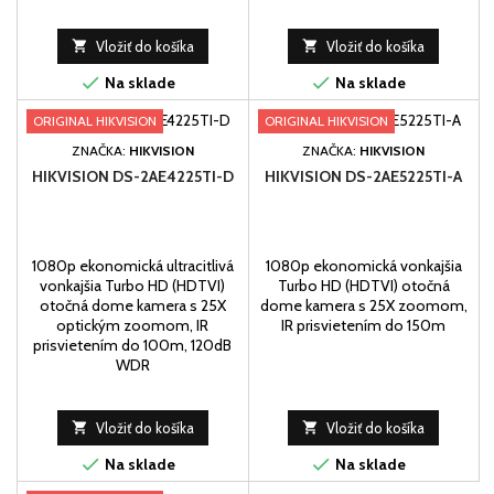

Vložiť do košíka

Vložiť do košíka


Na sklade
Na sklade
ORIGINAL HIKVISION
ORIGINAL HIKVISION
ZNAČKA:
HIKVISION
ZNAČKA:
HIKVISION
HIKVISION DS-2AE4225TI-D
HIKVISION DS-2AE5225TI-A
1080p ekonomická ultracitlivá
1080p ekonomická vonkajšia
vonkajšia Turbo HD (HDTVI)
Turbo HD (HDTVI) otočná
otočná dome kamera s 25X
dome kamera s 25X zoomom,
optickým zoomom, IR
IR prisvietením do 150m
prisvietením do 100m, 120dB
WDR

Vložiť do košíka

Vložiť do košíka


Na sklade
Na sklade