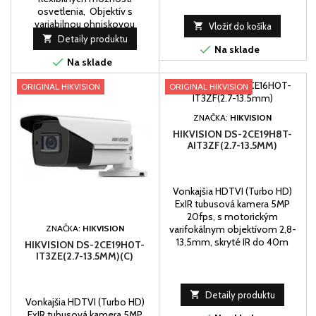
osvetlenia, Objektív s
variabilnou ohniskovou

Vložiť do košíka
vzdialenosťou 2,7 mm až 13,5

Detaily produktu

mm, Biele svetlo s dosahom
Na sklade

až 60 m a IR dosahom 60 m
Na sklade
pre jasné nočné snímanie,
Aktívne stroboskopické svetlo
ORIGINAL HIKVISION
ORIGINAL HIKVISION
a zvukový alarm na
odstrašenie...
ZNAČKA:
HIKVISION
HIKVISION DS-2CE19H8T-
AIT3ZF(2.7-13.5MM)
Vonkajšia HDTVI (Turbo HD)
ExIR tubusová kamera 5MP
20fps, s motorickým
ZNAČKA:
HIKVISION
varifokálnym objektívom 2,8-
13,5mm, skryté IR do 40m
HIKVISION DS-2CE19H0T-
IT3ZE(2.7-13.5MM)(C)

Detaily produktu
Vonkajšia HDTVI (Turbo HD)
ExIR tubusová kamera 5MP