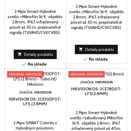
2 Mpix Smart-Hybridné
2 Mpix Smart-Hybridné
svetlo,+Mikrofón 16:9, objektív
svetlo,+Mikrofón 16:9, objektív
2,8mm, IP67, infračervený
2,8mm, IP67, infračervený
prísvit až 30 m, prepínateľné
prísvit až 30 m, prepínateľné
signály (TVI/AHD/CVI/CVBS).
signály (TVI/AHD/CVI/CVBS).

Detaily produktu

Detaily produktu

Na sklade

Na sklade
ORIGINAL HIKVISION
ORIGINAL HIKVISION
ZNAČKA:
HIKVISION
HIKVISION DS-2CE78D0T-
ZNAČKA:
HIKVISION
LFS(2.8MM)
HIKVISION DS-2CE10DF0T-
LFS (2.8MM)
2 Mpix Smart-Hybridné
svetlo,+zabudovaný Mikrofón
2 Mpix SMART ColorVu s
16:9, objektív 2,8mm, IP67,
Hybridným prísvitom,
infračervený prísvit až 40m,