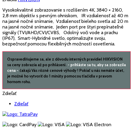
Vysokokvalitné zobrazovanie s rozlíšením 4K, 3840 × 2160,
2,8 mm objektív s pevným ohniskom, IR vzdialenosť až 40 m
na jasné nočné snímanie, Vzdialenosť bieleho svetla až 20 m
na jasné nočné snímanie, Jeden port pre štyri prepínateľné
signály (TVI/AHD/CVI/CVBS, Odolný voči vode a prachu
(IP67), Smart-Hybridné svetlo, optimalizujte svoju,
bezpečnosť pomocou flexibilných možností osvetlenia.
Ospravedlňujeme sa, ale z dôvodu interných pravidiel HIKVISION
sa ceny zobrazia až po prihlásení.
- prihláste sa tu, aby sa zobrazila
cena -
čakajú Vás rôzné cenové výhody ! Pokiaľ u nás nemáte účet,
je možné ho vytvoriť do 1 minúty pomocou tlačidla v pravom
hornom rohu.
Zdieľať
Zdieľať