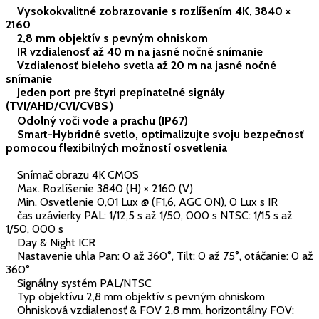
Vysokokvalitné zobrazovanie s rozlíšením 4K, 3840 ×
2160
2,8 mm objektív s pevným ohniskom
IR vzdialenosť až 40 m na jasné nočné snímanie
Vzdialenosť bieleho svetla až 20 m na jasné nočné
snímanie
Jeden port pre štyri prepínateľné signály
(TVI/AHD/CVI/CVBS）
Odolný voči vode a prachu (IP67)
Smart-Hybridné svetlo, optimalizujte svoju bezpečnosť
pomocou flexibilných možností osvetlenia
Snímač obrazu 4K CMOS
Max. Rozlíšenie 3840 (H) × 2160 (V)
Min. Osvetlenie 0,01 Lux @ (F1,6, AGC ON), 0 Lux s IR
čas uzávierky PAL: 1/12,5 s až 1/50, 000 s NTSC: 1/15 s až
1/50, 000 s
Day & Night ICR
Nastavenie uhla Pan: 0 až 360°, Tilt: 0 až 75°, otáčanie: 0 až
360°
Signálny systém PAL/NTSC
Typ objektívu 2,8 mm objektív s pevným ohniskom
Ohnisková vzdialenosť & FOV 2,8 mm, horizontálny FOV: