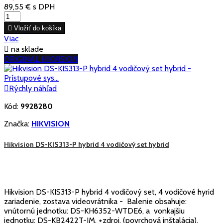
89,55 €
s DPH

Vložiť do košíka
Viac

na sklade
ORIGINAL HIKVISION

Rýchly náhľad
Kód:
9928280
Značka:
HIKVISION
Hikvision DS-KIS313-P hybrid 4 vodičový set hybrid
Hikvision DS-KIS313-P hybrid 4 vodičový set, 4 vodičové hyrid
zariadenie, zostava videovrátnika - Balenie obsahuje:
vnútornú jednotku: DS-KH6352-WTDE6, a vonkajšiu
jednotku: DS-KB2422T-IM, +zdroj, (povrchová inštalácia).