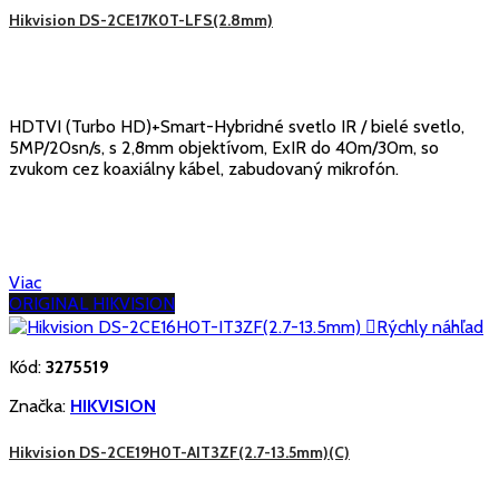
Hikvision DS-2CE17K0T-LFS(2.8mm)
HDTVI (Turbo HD)+Smart-Hybridné svetlo IR / bielé svetlo,
5MP/20sn/s, s 2,8mm objektívom, ExIR do 40m/30m, so
zvukom cez koaxiálny kábel, zabudovaný mikrofón.
Viac
ORIGINAL HIKVISION

Rýchly náhľad
Kód:
3275519
Značka:
HIKVISION
Hikvision DS-2CE19H0T-AIT3ZF(2.7-13.5mm)(C)