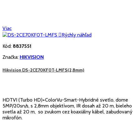
Viac

Rýchly náhľad
Kód:
8837551
Značka:
HIKVISION
Hikvision DS-2CE70KF0T-LMFS(2,8mm)
HDTVI (Turbo HD)+ColorVu-Smart-Hybridné svetlo, dome
5MP/20sn/s, s 2,8mm objektívom, IR dosah až 20 m, bieleho
svetla až 20 m, so zvukom cez koaxiálny kábel, zabudovaný
mikrofón.