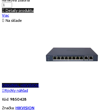
hliníková zliatina

Detaily produktu
Viac

Na sklade
ORIGINAL HIKVISION

Rýchly náhľad
Kód:
9850428
Značka:
HIKVISION