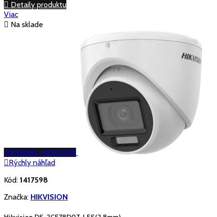

Detaily produktu
Viac

Na sklade
ORIGINAL HIKVISION

Rýchly náhľad
Kód:
1417598
Značka:
HIKVISION
Hikvision DS-2CE78D0T-LFS(2.8mm)