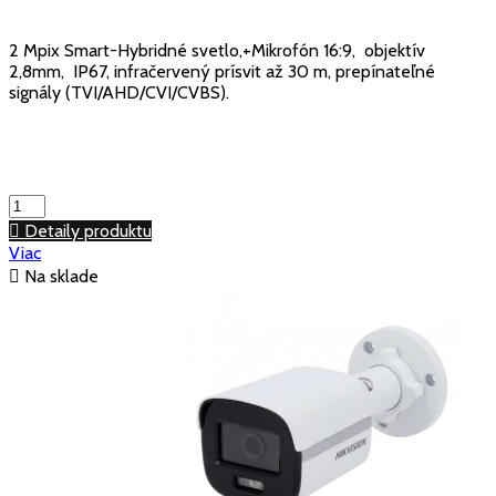
2 Mpix Smart-Hybridné svetlo,+Mikrofón 16:9, objektív
2,8mm, IP67, infračervený prísvit až 30 m, prepínateľné
signály (TVI/AHD/CVI/CVBS).

Detaily produktu
Viac

Na sklade