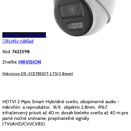
ORIGINAL HIKVISION

Rýchly náhľad
Kód:
7422598
Značka:
HIKVISION
Hikvision DS-2CE78D0T-LTS(2,8mm)
HDTVI 2 Mpix Smart-Hybridné svetlo, obojsmerné audio -
mikrofón a reproduktor, 16:9, objektív 2,8mm, IP67,
infračervený prísvit až 40 m, dosah bieleho svetla až 40 m pre
jasné nočné snímanie, prepínateľné signály
(TVI/AHD/CVI/CVBS).