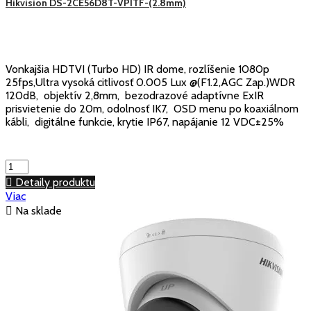
Hikvision DS-2CE56D8T-VPITF-(2.8mm)
Vonkajšia HDTVI (Turbo HD) IR dome, rozlíšenie 1080p
25fps,Ultra vysoká citlivosť 0.005 Lux @(F1.2,AGC Zap.)WDR
120dB, objektív 2,8mm, bezodrazové adaptívne ExIR
prisvietenie do 20m, odolnosť IK7, OSD menu po koaxiálnom
kábli, digitálne funkcie, krytie IP67, napájanie 12 VDC±25%

Detaily produktu
Viac

Na sklade