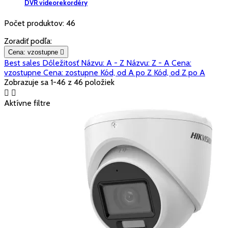
DVR videorekordéry
Počet produktov: 46
Zoradiť podľa:
Cena: vzostupne

Best sales
Dôležitosť
Názvu: A - Z
Názvu: Z - A
Cena:
vzostupne
Cena: zostupne
Kód, od A po Z
Kód, od Z po A
Zobrazuje sa 1-46 z 46 položiek


Aktívne filtre