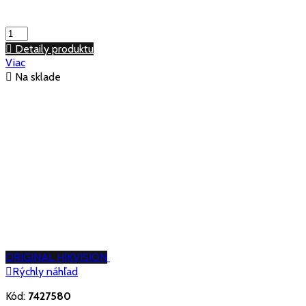

Detaily produktu
Viac

Na sklade
ORIGINAL HIKVISION

Rýchly náhľad
Kód:
7427580