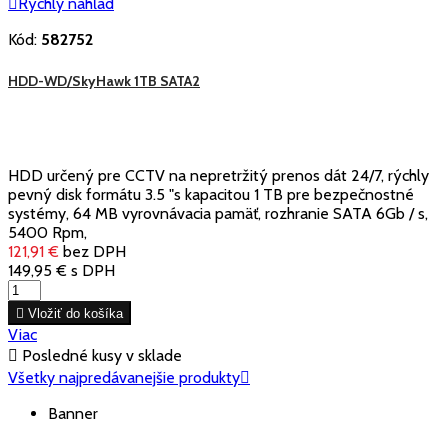

Rýchly náhľad
Kód:
582752
HDD-WD/SkyHawk 1TB SATA2
HDD určený pre CCTV na nepretržitý prenos dát 24/7, rýchly
pevný disk formátu 3.5 "s kapacitou 1 TB pre bezpečnostné
systémy, 64 MB vyrovnávacia pamäť, rozhranie SATA 6Gb / s,
5400 Rpm,
121,91 €
bez DPH
149,95 €
s DPH

Vložiť do košíka
Viac

Posledné kusy v sklade
Všetky najpredávanejšie produkty

Banner