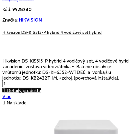
Kód:
9928280
Značka:
HIKVISION
Hikvision DS-KIS313-P hybrid 4 vodičový set hybrid
Hikvision DS-KIS313-P hybrid 4 vodičový set, 4 vodičové hyrid
zariadenie, zostava videovrátnika - Balenie obsahuje:
vnútornú jednotku: DS-KH6352-WTDE6, a vonkajšiu
jednotku: DS-KB2422T-IM, +zdroj, (povrchová inštalácia).

Detaily produktu
Viac

Na sklade