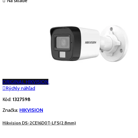

Na sklade
ORIGINAL HIKVISION

Rýchly náhľad
Kód:
1327598
Značka:
HIKVISION
Hikvision DS-2CE16D0T-LFS(2.8mm)