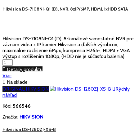
Hikvision DS-7108NI-Q1 (D), NVR, 8xIP/6MP, HDMI, 1xHDD SATA
Hikvision DS-7108NI-Q1 (D), 8-kanálové samostatné NVR pre
záznam videa z IP kamier Hikvision a ďalších výrobcov,
maximálne rozlíšenie 6Mpx, kompresia H265+, HDMI + VGA
výstup s rozlíšením 1080p, (HDD nie je súčasťou balenia)

Detaily produktu
Viac

Na sklade
ORIGINAL HIKVISION

Rýchly
náhľad
Kód:
566546
Značka:
HIKVISION
Hikvision DS-1280ZJ-XS-B