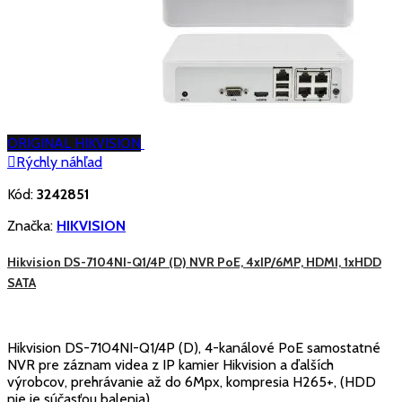
ORIGINAL HIKVISION

Rýchly náhľad
Kód:
3242851
Značka:
HIKVISION
Hikvision DS-7104NI-Q1/4P (D) NVR PoE, 4xIP/6MP, HDMI, 1xHDD
SATA
Hikvision DS-7104NI-Q1/4P (D), 4-kanálové PoE samostatné
NVR pre záznam videa z IP kamier Hikvision a ďalších
výrobcov, prehrávanie až do 6Mpx, kompresia H265+, (HDD
nie je súčasťou balenia).