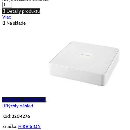

Detaily produktu
Viac

Na sklade
ORIGINAL HIKVISION

Rýchly náhľad
Kód:
2204276
Značka:
HIKVISION