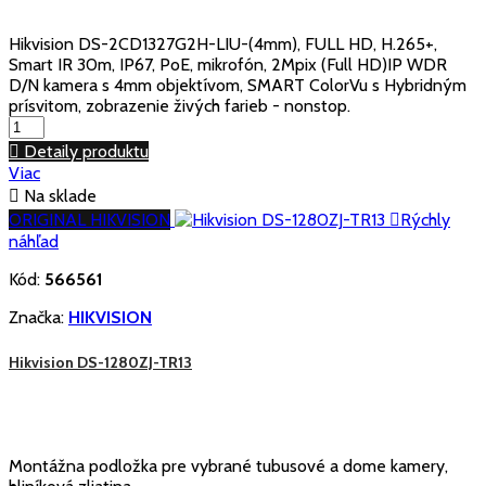
Hikvision DS-2CD1327G2H-LIU-(4mm), FULL HD, H.265+,
Smart IR 30m, IP67, PoE, mikrofón, 2Mpix (Full HD)IP WDR
D/N kamera s 4mm objektívom, SMART ColorVu s Hybridným
prísvitom, zobrazenie živých farieb - nonstop.

Detaily produktu
Viac

Na sklade
ORIGINAL HIKVISION

Rýchly
náhľad
Kód:
566561
Značka:
HIKVISION
Hikvision DS-1280ZJ-TR13
Montážna podložka pre vybrané tubusové a dome kamery,