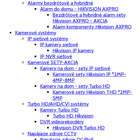
Alarmy bezdrôtové a hybridné
Alarm do domu - HIKVISION AXPRO
Bezdrôtové a hybridné alarm sety
Hikvision AXPRO - AKCIA
Alarm komponenty Hikvision AXPRO
Kamerové systémy
IP sieťové systémy
IP kamery sieťové
Hikvision IP kamery
IP NVR sieťové
Kamerové SETY-AKCIA
Kamery na dom - sety IP sieťové
Kamerové sety Hikvision IP *2MP-
4MP-8MP
Kamery na dom - sety Turbo HD
Kamerové sety Hikvision THD *2MP-
5MP
Turbo HD/AHD/CVI systémy
Kamery Turbo HD
Turbo HD Hikvision
DVR videorekordéry
Hikvision DVR Turbo HD
Napájacie zdroje CCTV
Napájacie zdroje DC/PoE