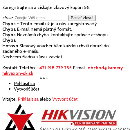
Zaregistrujte sa a získajte zľavový kupón 5€
close
Chyba
- Tento email už je u nás zaregistrovaný.
Chyba
E-mail nemá platný formát.
Chyba
Neznámá chyba, kontaktujte správce e-shopu.
Chyba
Hotovo
Slevový voucher Vám každou chvíli dorazí do
zadaného e-mailu.
Nechcem žiadnu zľavu, zavrieť.
Kontakt
Telefón:
+421 918 779 255
E-mail:
obchod@kamery-
hikvision-sk.sk
Prihlásiť sa
Vytvoriť účet
Vitajte,
Prihlásiť sa
alebo
Vytvoriť účet