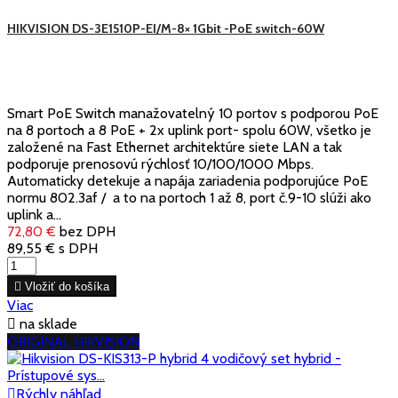
HIKVISION DS-3E1510P-EI/M-8× 1Gbit -PoE switch-60W
Smart PoE Switch manažovatelný 10 portov s podporou PoE
na 8 portoch a 8 PoE + 2x uplink port- spolu 60W, všetko je
založené na Fast Ethernet architektúre siete LAN a tak
podporuje prenosovú rýchlosť 10/100/1000 Mbps.
Automaticky detekuje a napája zariadenia podporujúce PoE
normu 802.3af / a to na portoch 1 až 8, port č.9-10 slúži ako
uplink a...
72,80 €
bez DPH
89,55 €
s DPH

Vložiť do košíka
Viac

na sklade
ORIGINAL HIKVISION

Rýchly náhľad