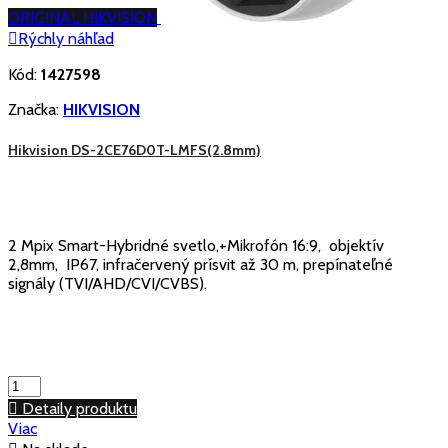
ORIGINAL HIKVISION

Rýchly náhľad
Kód:
1427598
Značka:
HIKVISION
Hikvision DS-2CE76D0T-LMFS(2.8mm)
2 Mpix Smart-Hybridné svetlo,+Mikrofón 16:9, objektív
2,8mm, IP67, infračervený prísvit až 30 m, prepínateľné
signály (TVI/AHD/CVI/CVBS).

Detaily produktu
Viac