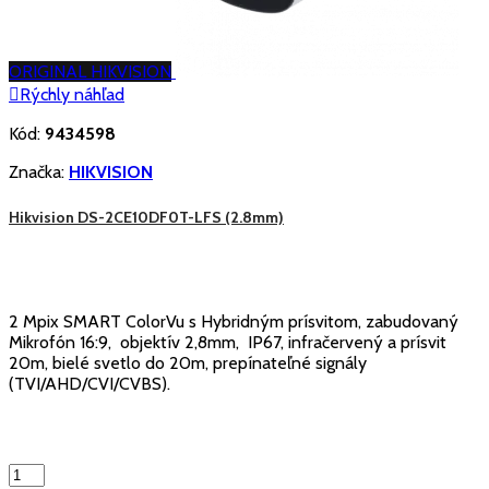
ORIGINAL HIKVISION

Rýchly náhľad
Kód:
9434598
Značka:
HIKVISION
Hikvision DS-2CE10DF0T-LFS (2.8mm)
2 Mpix SMART ColorVu s Hybridným prísvitom, zabudovaný
Mikrofón 16:9, objektív 2,8mm, IP67, infračervený a prísvit
20m, bielé svetlo do 20m, prepínateľné signály
(TVI/AHD/CVI/CVBS).