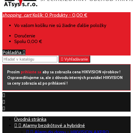
shopping_cart
Košík:
0
Produkty - 0,00 €
Vo vašom košíku nie sú žiadne ďalšie položky
Doručenie
Spolu
0,00 €
Pokladňa


Vyhľadávanie
Prosím
prihláste sa
aby sa zobrazila cena HIKVISION výrobkov !
Ospravedlňujeme sa, ale z dôvodu interných pravidiel HIKVISION
sa ceny zobrazia až po prihlásení !



Úvodná stránka


Alarmy bezdrôtové a hybridné


Alarm do domu - HIKVISION AXPRO