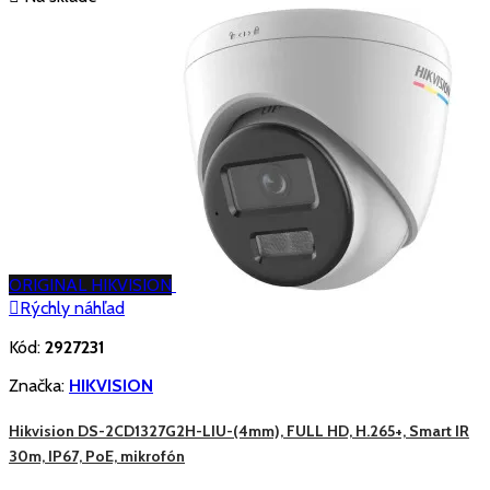
ORIGINAL HIKVISION

Rýchly náhľad
Kód:
2927231
Značka:
HIKVISION
Hikvision DS-2CD1327G2H-LIU-(4mm), FULL HD, H.265+, Smart IR
30m, IP67, PoE, mikrofón