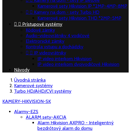


Kamery na dom - sety IP sieťové
Kamerové sety Hikvision IP *2MP-4MP-8MP


Kamery na dom - sety Turbo HD
Kamerové sety Hikvision THD *2MP-5MP


Prístupové systémy
Kódové zámky
Audio-videovrátniky 4 vodičové
Elektronické zámky
Kontrola vstupu a dochádzky


IP videovrátniky
IP video interkom Hikvision
IP video interkom dvojvodičové Hikvision
Návody
Úvodná stránka
Kamerové systémy
Turbo HD/AHD/CVI systémy
KAMERY-HIKVISION-SK
Alarmy-EZS
ALARM sety-AKCIA
Alarm Hikvision AXPRO - Inteligentný
bezdrôtový alarm do domu