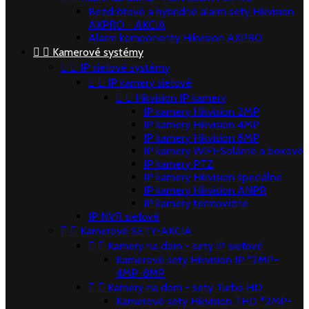
Bezdrôtové a hybridné alarm sety Hikvision
AXPRO - AKCIA
Alarm komponenty Hikvision AXPRO


Kamerové systémy


IP sieťové systémy


IP kamery sieťové


Hikvision IP kamery
IP kamery Hikvision 2MP
IP kamery Hikvision 4MP
IP kamery Hikvision 8MP
IP kamery WIFI-Solárné a boxové
IP kamery PTZ
IP kamery Hikvision špeciálne
IP kamery Hikvision ANPR
IP kamery termovízne
IP NVR sieťové


Kamerové SETY-AKCIA


Kamery na dom - sety IP sieťové
Kamerové sety Hikvision IP *2MP-
4MP-8MP


Kamery na dom - sety Turbo HD
Kamerové sety Hikvision THD *2MP-