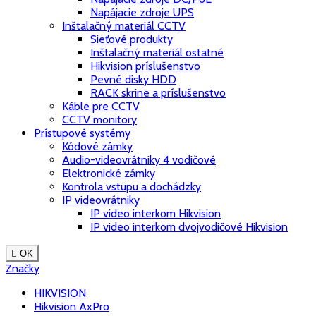
Napájacie zdroje UPS
Inštalačný materiál CCTV
Sieťové produkty
Inštalačný materiál ostatné
Hikvision príslušenstvo
Pevné disky HDD
RACK skrine a príslušenstvo
Káble pre CCTV
CCTV monitory
Prístupové systémy
Kódové zámky
Audio-videovrátniky 4 vodičové
Elektronické zámky
Kontrola vstupu a dochádzky
IP videovrátniky
IP video interkom Hikvision
IP video interkom dvojvodičové Hikvision

OK
Značky
HIKVISION
Hikvision AxPro