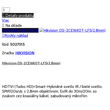

Detaily produktu
Viac

Na sklade
ORIGINAL HIKVISION

Rýchly náhľad
Kód:
5027515
Značka:
HIKVISION
Hikvision DS-2CE16K0T-LFS(2.8mm)
HDTVI (Turbo HD)+Smart-Hybridné svetlo IR / bielé svetlo,
5MP/20sn/s, s 2,8mm objektívom, ExIR do 30m/20m, so
zvukom cez koaxiálny kábel, zabudovaný mikrofón.