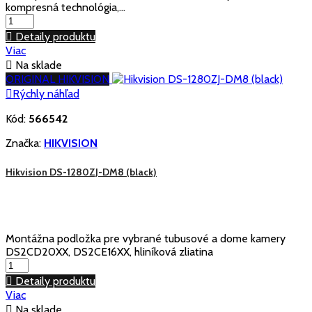
kompresná technológia,...

Detaily produktu
Viac

Na sklade
ORIGINAL HIKVISION

Rýchly náhľad
Kód:
566542
Značka:
HIKVISION
Hikvision DS-1280ZJ-DM8 (black)
Montážna podložka pre vybrané tubusové a dome kamery
DS2CD20XX, DS2CE16XX, hliníková zliatina

Detaily produktu
Viac

Na sklade