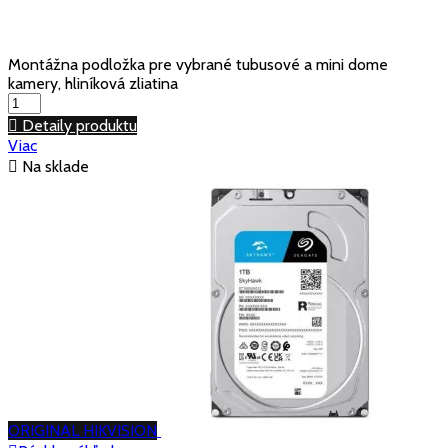
Montážna podložka pre vybrané tubusové a mini dome
kamery, hliníková zliatina

Detaily produktu
Viac

Na sklade
ORIGINAL HIKVISION