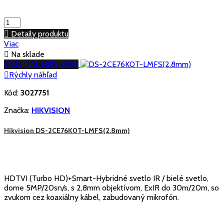

Detaily produktu
Viac

Na sklade
ORIGINAL HIKVISION

Rýchly náhľad
Kód:
3027751
Značka:
HIKVISION
Hikvision DS-2CE76K0T-LMFS(2.8mm)
HDTVI (Turbo HD)+Smart-Hybridné svetlo IR / bielé svetlo,
dome 5MP/20sn/s, s 2,8mm objektívom, ExIR do 30m/20m, so
zvukom cez koaxiálny kábel, zabudovaný mikrofón.