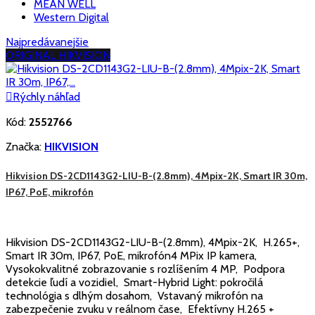
MEAN WELL
Western Digital
Najpredávanejšie
ORIGINAL HIKVISION

Rýchly náhľad
Kód:
2552766
Značka:
HIKVISION
Hikvision DS-2CD1143G2-LIU-B-(2.8mm), 4Mpix-2K, Smart IR 30m,
IP67, PoE, mikrofón
Hikvision DS-2CD1143G2-LIU-B-(2.8mm), 4Mpix-2K, H.265+,
Smart IR 30m, IP67, PoE, mikrofón4 MPix IP kamera,
Vysokokvalitné zobrazovanie s rozlíšením 4 MP, Podpora
detekcie ľudí a vozidiel, Smart-Hybrid Light: pokročilá
technológia s dlhým dosahom, Vstavaný mikrofón na
zabezpečenie zvuku v reálnom čase, Efektívny H.265 +