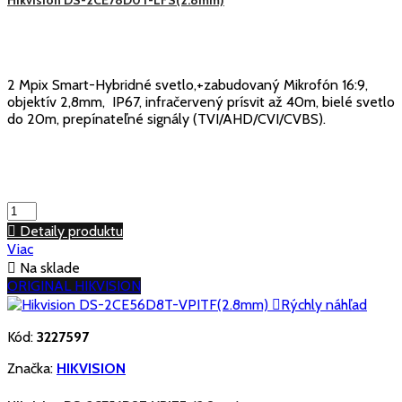
2 Mpix Smart-Hybridné svetlo,+zabudovaný Mikrofón 16:9,
objektív 2,8mm, IP67, infračervený prísvit až 40m, bielé svetlo
do 20m, prepínateľné signály (TVI/AHD/CVI/CVBS).

Detaily produktu
Viac

Na sklade
ORIGINAL HIKVISION

Rýchly náhľad
Kód:
3227597
Značka:
HIKVISION