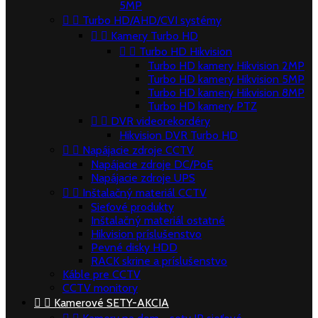
5MP


Turbo HD/AHD/CVI systémy


Kamery Turbo HD


Turbo HD Hikvision
Turbo HD kamery Hikvision 2MP
Turbo HD kamery Hikvision 5MP
Turbo HD kamery Hikvision 8MP
Turbo HD kamery PTZ


DVR videorekordéry
Hikvision DVR Turbo HD


Napájacie zdroje CCTV
Napájacie zdroje DC/PoE
Napájacie zdroje UPS


Inštalačný materiál CCTV
Sieťové produkty
Inštalačný materiál ostatné
Hikvision príslušenstvo
Pevné disky HDD
RACK skrine a príslušenstvo
Káble pre CCTV
CCTV monitory


Kamerové SETY-AKCIA