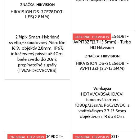
ZNAČKA:
HIKVISION
HIKVISION DS-2CE78D0T-
LFS(2.8MM)
2 Mpix Smart-Hybridné
ORIGINAL HIKVISION
svetlo,+zabudovaný Mikrofón
16:9, objektív 2,8mm, IP67,
infračervený prísvit až 40m,
ZNAČKA:
HIKVISION
bielé svetlo do 20m,
HIKVISION DS-2CE56D8T-
prepínateľné signály
AVPIT3ZF(2.7-13.5MM)
(TVI/AHD/CVI/CVBS).
Vonkajšia
HDTVI/CVBS/AHD/CVI
tubusová kamera
1080p/25sn/s, PoC/12VDC, s
varifokálnym 2.7-13.5mm
objektívom, IR do 60m.
ORIGINAL HIKVISION
ORIGINAL HIKVISION