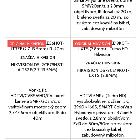
Smart-Hybridné svetlo, dome
5MP/20sn/s, s 2,8mm
objektívom, IR dosah až 20 m,
bieleho svetla až 20 m, so
zvukom cez koaxiálny kábel,
zabudovaný mikrofón.
ORIGINAL HIKVISION
ORIGINAL HIKVISION
ZNAČKA:
HIKVISION
ZNAČKA:
HIKVISION
HIKVISION DS-2CE79H8T-
AIT3ZF(2.7-13.5MM)
HIKVISION DS-2CE19K0T-
LXTS (2.8MM)
Vonkajšia
HDTVI/CVBS/AHD/CVI turret
HDTVI 5MPx, (Turbo HD)
kamera 5MPx/20sn/s, s
vysokokvalitné rozlíšeni 3K,
varifokálnym motorický zoom
2960 × 1665, SMART ColorVu s
2,7-13,5mm objektívom, IR do
Hybridným prísvitom IR / bielé
40m
svetlo, s 2,8mm objektívom,
ExIR do 80m/80m, so zvukom
cez koaxiálny kábel,
zabudovaný mikrofón.