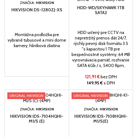
ZNAČKA:
HIKVISION
HDD-WD/SKYHAWK 1TB
HIKVISION DS-1280ZJ-XS
SATA2
HDD určený pre CCTV na
Montážna podložka pre
nepretržitý prenos dát 24/7,
vybrané tubusové a mini dome
rýchly pevný disk formátu 3.5
kamery, hliníková zliatina
"s kapacitou 1 TB pre
bezpečnostné systémy, 64 MB
vyrovnávacia pamäť, rozhranie
SATA 6Gb / s, 5400 Rpm,
121,91 €
bez DPH
149,95 €
s DPH
ORIGINAL HIKVISION
ORIGINAL HIKVISION
ZNAČKA:
HIKVISION
ZNAČKA:
HIKVISION
HIKVISION IDS-7104HQHI-
HIKVISION IDS-7108HQHI-
M1/S (E)
M1/S(E)