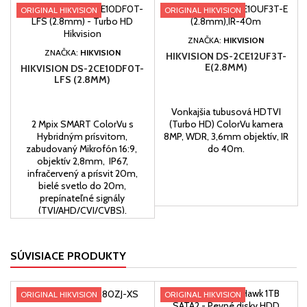
ORIGINAL HIKVISION
ORIGINAL HIKVISION
ZNAČKA:
HIKVISION
ZNAČKA:
HIKVISION
HIKVISION DS-2CE12UF3T-
E(2.8MM)
HIKVISION DS-2CE10DF0T-
LFS (2.8MM)
Vonkajšia tubusová HDTVI
2 Mpix SMART ColorVu s
(Turbo HD) ColorVu kamera
Hybridným prísvitom,
8MP, WDR, 3,6mm objektív, IR
zabudovaný Mikrofón 16:9,
do 40m.
objektív 2,8mm, IP67,
infračervený a prísvit 20m,
bielé svetlo do 20m,
prepínateľné signály
(TVI/AHD/CVI/CVBS).
SÚVISIACE PRODUKTY
ORIGINAL HIKVISION
ORIGINAL HIKVISION