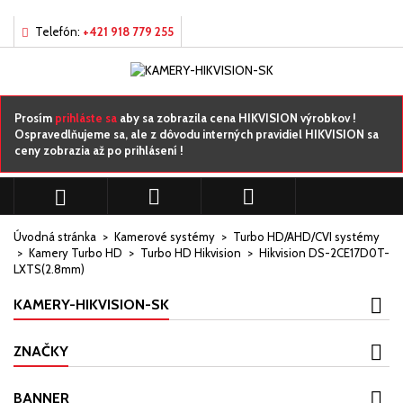
×
×
×
Môj zoznamy prianí
((title))
Prihlásiť sa
Telefón:
+421 918 779 255
Musíte byť prihlásený, aby ste si mohli výrobky uložiť do
((label))
svojho zoznamu želaní.
add_circle_outline
Vytvorte nový zoznam
Prosím
prihláste sa
aby sa zobrazila cena HIKVISION výrobkov !
Ospravedlňujeme sa, ale z dôvodu interných pravidiel HIKVISION sa
ceny zobrazia až po prihlásení !
((cancelText))
((loginText))
((cancelText))
((createText))



Úvodná stránka
Kamerové systémy
Turbo HD/AHD/CVI systémy
Kamery Turbo HD
Turbo HD Hikvision
Hikvision DS-2CE17D0T-
LXTS(2.8mm)
KAMERY-HIKVISION-SK
ZNAČKY
BANNER