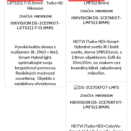
ZNAČKA:
HIKVISION
ZNAČKA:
HIKVISION
HIKVISION DS-2CE76K0T-
LMFS(2.8MM)
HIKVISION DS-2CE19K0T-
LXTSZ(2.7-13.5MM)
HDTVI (Turbo HD)+Smart-
Vysoká kvalita obrazu s
Hybridné svetlo IR / bielé
rozlíšením 3K, 2960 × 1665,
svetlo, dome 5MP/20sn/s, s
Smart-Hybrid light,
2,8mm objektívom, ExIR do
optimalizujte svoju
30m/20m, so zvukom cez
bezpečnosť pomocou
koaxiálny kábel, zabudovaný
flexibilných možností
mikrofón.
osvetlenia, Objektív s
variabilnou ohniskovou
vzdialenosťou 2,7 mm až 13,5
mm, Biele svetlo s dosahom
ZNAČKA:
HIKVISION
až 60 m a IR dosahom 60 m
HIKVISION DS-2CE70KF0T-
pre jasné nočné snímanie,
LMFS(2,8MM)
Aktívne stroboskopické svetlo
a zvukový alarm na
odstrašenie...
HDTVI (Turbo HD)+ColorVu-