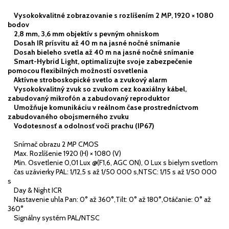
Vysokokvalitné zobrazovanie s rozlíšením 2 MP, 1920 × 1080
bodov
2,8 mm, 3,6 mm objektív s pevným ohniskom
Dosah IR prísvitu až 40 m na jasné nočné snímanie
Dosah bieleho svetla až 40 m na jasné nočné snímanie
Smart-Hybrid Light, optimalizujte svoje zabezpečenie
pomocou flexibilných možností osvetlenia
Aktívne stroboskopické svetlo a zvukový alarm
Vysokokvalitný zvuk so zvukom cez koaxiálny kábel,
zabudovaný mikrofón a zabudovaný reproduktor
Umožňuje komunikáciu v reálnom čase prostredníctvom
zabudovaného obojsmerného zvuku
Vodotesnosť a odolnosť voči prachu (IP67)
Snímač obrazu 2 MP CMOS
Max. Rozlíšenie 1920 (H) × 1080 (V)
Min. Osvetlenie 0,01 Lux @(F1,6, AGC ON), 0 Lux s bielym svetlom
čas uzávierky PAL: 1/12,5 s až 1/50 000 s,NTSC: 1/15 s až 1/50 000
s
Day & Night ICR
Nastavenie uhla Pan: 0° až 360°,Tilt: 0° až 180°,Otáčanie: 0° až
360°
Signálny systém PAL/NTSC