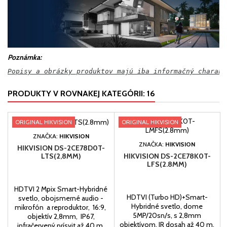
Poznámka:
Popisy a obrázky produktov majú iba informačný charakt
PRODUKTY V ROVNAKEJ KATEGÓRII: 16
ORIGINAL HIKVISION
ORIGINAL HIKVISION
ZNAČKA:
HIKVISION
ZNAČKA:
HIKVISION
HIKVISION DS-2CE78D0T-
LTS(2,8MM)
HIKVISION DS-2CE78K0T-
LFS(2.8MM)
HDTVI 2 Mpix Smart-Hybridné
HDTVI (Turbo HD)+Smart-
svetlo, obojsmerné audio -
Hybridné svetlo, dome
mikrofón a reproduktor, 16:9,
5MP/20sn/s, s 2,8mm
objektív 2,8mm, IP67,
objektívom, IR dosah až 40 m,
infračervený prísvit až 40 m,