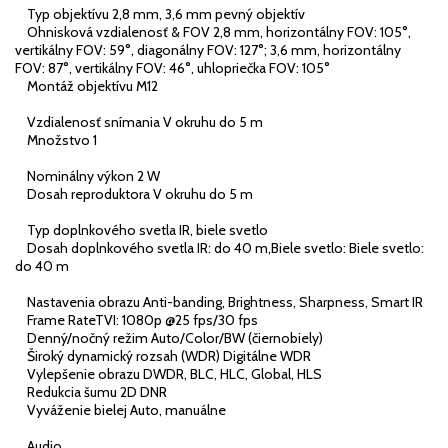
Typ objektívu 2,8 mm, 3,6 mm pevný objektív
Ohnisková vzdialenosť & FOV 2,8 mm, horizontálny FOV: 105°,
vertikálny FOV: 59°, diagonálny FOV: 127°; 3,6 mm, horizontálny
FOV: 87°, vertikálny FOV: 46°, uhlopriečka FOV: 105°
Montáž objektívu M12
Vzdialenosť snímania V okruhu do 5 m
Množstvo 1
Nominálny výkon 2 W
Dosah reproduktora V okruhu do 5 m
Typ doplnkového svetla IR, biele svetlo
Dosah doplnkového svetla IR: do 40 m,Biele svetlo: Biele svetlo:
do 40 m
Nastavenia obrazu Anti-banding, Brightness, Sharpness, Smart IR
Frame RateTVI: 1080p @25 fps/30 fps
Denný/nočný režim Auto/Color/BW (čiernobiely)
Široký dynamický rozsah (WDR) Digitálne WDR
Vylepšenie obrazu DWDR, BLC, HLC, Global, HLS
Redukcia šumu 2D DNR
Vyváženie bielej Auto, manuálne
Audio