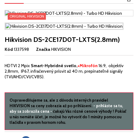
ORIGINAL HIKVISION
Hikvision DS-2CE17D0T-LXTS(2.8mm)
Kód
1337598
Značka
HIKVISION
HDTVI 2 Mpix
Smart-Hybridné svetlo,
+Mikrofón
16:9, objektív
2,8mm, IP67,
infračervený prísvit až 40 m, prepínateľné signály
(TVI/AHD/CVI/CVBS).
Ospravedlňujeme sa, ale z dôvodu interných pravidiel
HIKVISION sa ceny zobrazia až po prihlásení.
- prihláste sa tu,
aby sa zobrazila cena -
čakajú Vás rôzné cenové výhody ! Pokiaľ
u nás nemáte účet, je možné ho vytvoriť do 1 minúty pomocou
tlačidla v pravom hornom rohu.