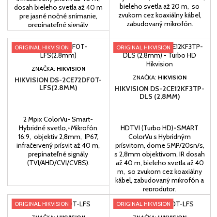
bieleho svetla až 20 m, so
dosah bieleho svetla až 40 m
zvukom cez koaxiálny kábel,
pre jasné nočné snímanie,
zabudovaný mikrofón.
prepínateľné signály
(TVI/AHD/CVI/CVBS).
ORIGINAL HIKVISION
ORIGINAL HIKVISION
ZNAČKA:
HIKVISION
ZNAČKA:
HIKVISION
HIKVISION DS-2CE72DF0T-
LFS(2.8MM)
HIKVISION DS-2CE12KF3TP-
DLS (2,8MM)
2 Mpix ColorVu- Smart-
Hybridné svetlo,+Mikrofón
HDTVI (Turbo HD)+SMART
16:9, objektív 2,8mm, IP67,
ColorVu s Hybridným
infračervený prísvit až 40 m,
prísvitom, dome 5MP/20sn/s,
prepínateľné signály
s 2,8mm objektívom, IR dosah
(TVI/AHD/CVI/CVBS).
až 40 m, bieleho svetla až 40
m, so zvukom cez koaxiálny
kábel, zabudovaný mikrofón a
reprodutor.
ORIGINAL HIKVISION
ORIGINAL HIKVISION