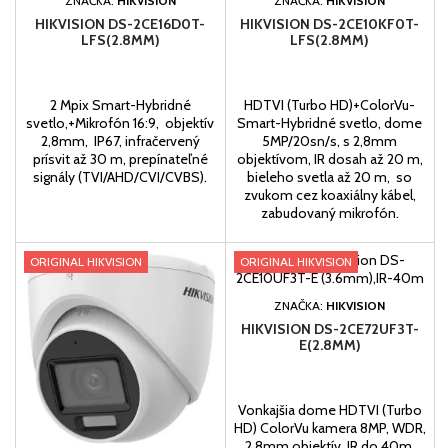
ZNAČKA:
HIKVISION
ZNAČKA:
HIKVISION
HIKVISION DS-2CE16D0T-
HIKVISION DS-2CE10KF0T-
LFS(2.8MM)
LFS(2.8MM)
2 Mpix Smart-Hybridné
HDTVI (Turbo HD)+ColorVu-
svetlo,+Mikrofón 16:9, objektív
Smart-Hybridné svetlo, dome
2,8mm, IP67, infračervený
5MP/20sn/s, s 2,8mm
prísvit až 30 m, prepínateľné
objektívom, IR dosah až 20 m,
signály (TVI/AHD/CVI/CVBS).
bieleho svetla až 20 m, so
zvukom cez koaxiálny kábel,
zabudovaný mikrofón.
ORIGINAL HIKVISION
ORIGINAL HIKVISION
ZNAČKA:
HIKVISION
HIKVISION DS-2CE72UF3T-
E(2.8MM)
Vonkajšia dome HDTVI (Turbo
HD) ColorVu kamera 8MP, WDR,
2,8mm objektív, IR do 40m.