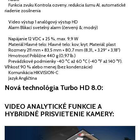
Funkcia zvuku Kontrola ozveny, redukcia šumu AI, automatické
riadenie zosilnenia
Video výstup 1 analógový výstup HD
Alarm Blikací svetelný alarm (červený &; modrý)
Napájanie 12 VDC ± 25 %, max. 9,9 W
Materiál Hlavné telo: Hlavné telo: kov; kryt: Materiál: plast
Rozmery 211 mm × 83,5 mm × 80,7 mm (8,31„ × 3,29“ × 3,18")
Hmotnosť Približne 440 g (0,97 lb.)
Prevádzkové podmienky -40 °C až 60 °C (-40 °F až 140 °F).
Vlhkosť 90 % alebo menej (bez kondenzácie)
Komunikácia HIKVISION-C
Jazyk Angličtina
Nová technológia Turbo HD 8.0:
VIDEO ANALYTICKÉ FUNKCIE A
HYBRIDNÉ PRISVIETENIE KAMERY: