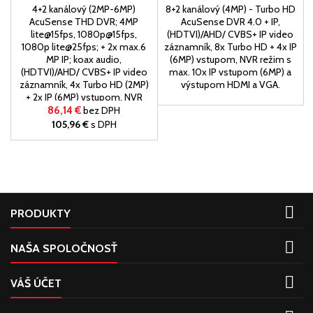
4+2 kanálový (2MP-6MP)
8+2 kanálový (4MP) - Turbo HD
AcuSense THD DVR; 4MP
AcuSense DVR 4.0 + IP,
lite@15fps, 1080p@15fps,
(HDTVI)/AHD/ CVBS+ IP video
1080p lite@25fps; + 2x max.6
záznamník, 8x Turbo HD + 4x IP
MP IP; koax audio,
(6MP) vstupom, NVR režim s
(HDTVI)/AHD/ CVBS+ IP video
max. 10x IP vstupom (6MP) a
záznamník, 4x Turbo HD (2MP)
výstupom HDMI a VGA.
+ 2x IP (6MP) vstupom, NVR
režim s max. 6x IP vstupom
86,14 €
bez DPH
(6MP) a výstupom HDMI a VGA.
105,96 €
s DPH

PRODUKTY

NAŠA SPOLOČNOSŤ

VÁŠ ÚČET