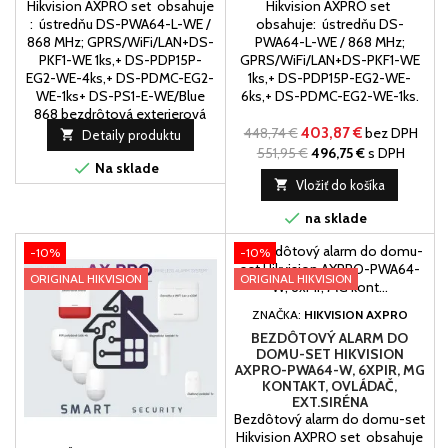
Hikvision AXPRO set obsahuje
Hikvision AXPRO set
: ústredňu DS-PWA64-L-WE /
obsahuje: ústredňu DS-
868 MHz; GPRS/WiFi/LAN+DS-
PWA64-L-WE / 868 MHz;
PKF1-WE 1ks,+ DS-PDP15P-
GPRS/WiFi/LAN+DS-PKF1-WE
EG2-WE-4ks,+ DS-PDMC-EG2-
1ks,+ DS-PDP15P-EG2-WE-
WE-1ks+ DS-PS1-E-WE/Blue
6ks,+ DS-PDMC-EG2-WE-1ks.
868 bezdrôtová exterierová
siréna
448,74 €
403,87 €
bez DPH

Detaily produktu
551,95 €
496,75 €
s DPH

Na sklade

Vložiť do košíka

na sklade
-10%
-10%
ORIGINAL HIKVISION
ORIGINAL HIKVISION
ZNAČKA:
HIKVISION AXPRO
BEZDÔTOVÝ ALARM DO
DOMU-SET HIKVISION
AXPRO-PWA64-W, 6XPIR, MG
KONTAKT, OVLÁDAČ,
EXT.SIRÉNA
Bezdôtový alarm do domu-set
Hikvision AXPRO set obsahuje