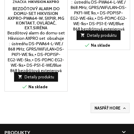
ZNAČKA:
HIKVISION AXPRO
: ústredňu DS-PWA64-L-WE /
868 MHz; GPRS/WiFi/LAN+DS-
BEZDÔTOVÝ ALARM DO
PKF1-WE 1ks,+ DS-PDP15P-
DOMU-SET HIKVISION
AXPRO-PWA64-W, 5XPIR, MG
EG2-WE-6ks,+ DS-PDMC-EG2-
KONTAKT, OVLÁDAČ,
WE-1ks+ DS-PS1-E-WE/Blue
EXT.SIRÉNA
868 bezdrôtová exterierová
Bezdôtový alarm do domu-set
siréna

Detaily produktu
Hikvision AXPRO set obsahuje
: ústredňu DS-PWA64-L-WE /

Na sklade
868 MHz; GPRS/WiFi/LAN+DS-
PKF1-WE 1ks,+ DS-PDP15P-
EG2-WE-5ks,+ DS-PDMC-EG2-
WE-1ks+ DS-PS1-E-WE/Blue
868 bezdrôtová exterierová
siréna

Detaily produktu

Na sklade
NASPÄŤ HORE


PRODUKTY