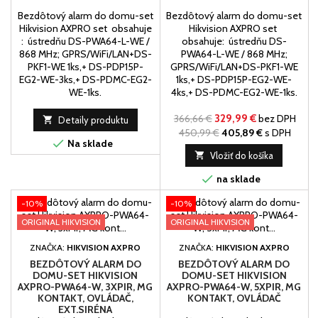
Bezdôtový alarm do domu-set
Bezdôtový alarm do domu-set
Hikvision AXPRO set obsahuje
Hikvision AXPRO set
: ústredňu DS-PWA64-L-WE /
obsahuje: ústredňu DS-
868 MHz; GPRS/WiFi/LAN+DS-
PWA64-L-WE / 868 MHz;
PKF1-WE 1ks,+ DS-PDP15P-
GPRS/WiFi/LAN+DS-PKF1-WE
EG2-WE-3ks,+ DS-PDMC-EG2-
1ks,+ DS-PDP15P-EG2-WE-
WE-1ks.
4ks,+ DS-PDMC-EG2-WE-1ks.
366,66 €
329,99 €
bez DPH

Detaily produktu
450,99 €
405,89 €
s DPH

Na sklade

Vložiť do košíka

na sklade
-10%
-10%
ORIGINAL HIKVISION
ORIGINAL HIKVISION
ZNAČKA:
HIKVISION AXPRO
ZNAČKA:
HIKVISION AXPRO
BEZDÔTOVÝ ALARM DO
BEZDÔTOVÝ ALARM DO
DOMU-SET HIKVISION
DOMU-SET HIKVISION
AXPRO-PWA64-W, 3XPIR, MG
AXPRO-PWA64-W, 5XPIR, MG
KONTAKT, OVLÁDAČ,
KONTAKT, OVLÁDAČ
EXT.SIRÉNA