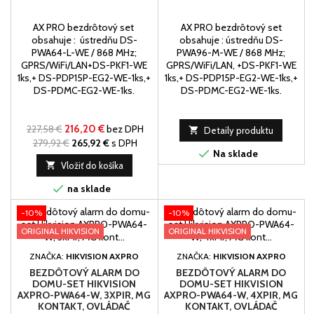
AX PRO bezdrôtový set
AX PRO bezdrôtový set
obsahuje : ústredňu DS-
obsahuje : ústredňu DS-
PWA64-L-WE / 868 MHz;
PWA96-M-WE / 868 MHz;
GPRS/WiFi/LAN+DS-PKF1-WE
GPRS/WiFi/LAN, +DS-PKF1-WE
1ks,+ DS-PDP15P-EG2-WE-1ks,+
1ks,+ DS-PDP15P-EG2-WE-1ks,+
DS-PDMC-EG2-WE-1ks.
DS-PDMC-EG2-WE-1ks.
227,58 €
216,20 €
bez DPH

Detaily produktu
279,92 €
265,92 €
s DPH

Na sklade

Vložiť do košíka

na sklade
-10%
-10%
ORIGINAL HIKVISION
ORIGINAL HIKVISION
ZNAČKA:
HIKVISION AXPRO
ZNAČKA:
HIKVISION AXPRO
BEZDÔTOVÝ ALARM DO
BEZDÔTOVÝ ALARM DO
DOMU-SET HIKVISION
DOMU-SET HIKVISION
AXPRO-PWA64-W, 3XPIR, MG
AXPRO-PWA64-W, 4XPIR, MG
KONTAKT, OVLÁDAČ
KONTAKT, OVLÁDAČ