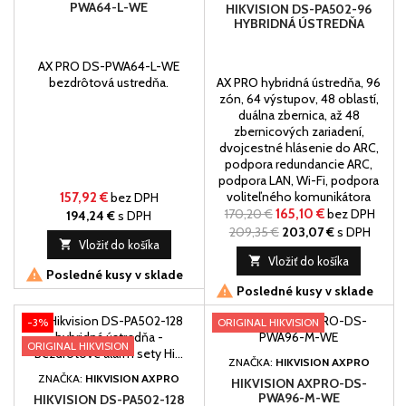
PWA64-L-WE
HIKVISION DS-PA502-96
HYBRIDNÁ ÚSTREDŇA
AX PRO DS-PWA64-L-WE
bezdrôtová ustredňa.
AX PRO hybridná ústredňa, 96
zón, 64 výstupov, 48 oblastí,
duálna zbernica, až 48
zbernicových zariadení,
dvojcestné hlásenie do ARC,
podpora redundancie ARC,
podpora LAN, Wi-Fi, podpora
voliteľného komunikátora
157,92 €
bez DPH
PSTN/GPRS/4G. Predaj vieme
170,20 €
165,10 €
bez DPH
194,24 €
s DPH
uškutočniť len
209,35 €
203,07 €
s DPH

Vložiť do košíka
elektrotechnikom.

Vložiť do košíka

Posledné kusy v sklade

Posledné kusy v sklade
-3%
ORIGINAL HIKVISION
ORIGINAL HIKVISION
ZNAČKA:
HIKVISION AXPRO
ZNAČKA:
HIKVISION AXPRO
HIKVISION AXPRO-DS-
PWA96-M-WE
HIKVISION DS-PA502-128