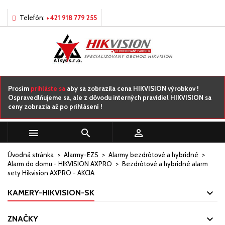
×
×
×
×
Môj zoznamy prianí
((modalTitle))
((title))
Prihlásiť sa
Telefón:
+421 918 779 255
((confirmMessage))
Musíte byť prihlásený, aby ste si mohli výrobky uložiť do
((label))
svojho zoznamu želaní.
add_circle_outline
Vytvorte nový zoznam
((cancelText))
((modalDeleteText))
((cancelText))
((loginText))
Prosím
prihláste sa
aby sa zobrazila cena HIKVISION výrobkov !
Ospravedlňujeme sa, ale z dôvodu interných pravidiel HIKVISION sa
((cancelText))
((createText))
ceny zobrazia až po prihlásení !



Úvodná stránka
Alarmy-EZS
Alarmy bezdrôtové a hybridné
Alarm do domu - HIKVISION AXPRO
Bezdrôtové a hybridné alarm
sety Hikvision AXPRO - AKCIA
KAMERY-HIKVISION-SK
ZNAČKY