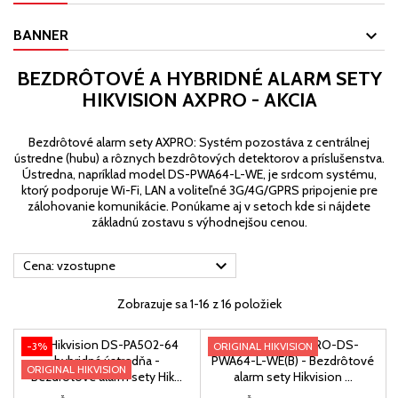
BANNER
BEZDRÔTOVÉ A HYBRIDNÉ ALARM SETY
HIKVISION AXPRO - AKCIA
Bezdrôtové alarm sety AXPRO: Systém pozostáva z centrálnej
ústredne (hubu) a rôznych bezdrôtových detektorov a príslušenstva.
Ústredna, napríklad model DS-PWA64-L-WE, je srdcom systému,
ktorý podporuje Wi-Fi, LAN a voliteľné 3G/4G/GPRS pripojenie pre
zálohovanie komunikácie. Ponúkame aj v setoch kde si nájdete
základnú zostavu s výhodnejšou cenou.

Cena: vzostupne
Zobrazuje sa 1-16 z 16 položiek
-3%
ORIGINAL HIKVISION
ORIGINAL HIKVISION