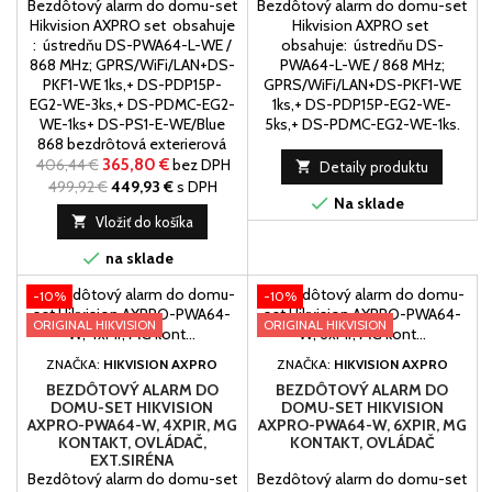
Bezdôtový alarm do domu-set
Bezdôtový alarm do domu-set
Hikvision AXPRO set obsahuje
Hikvision AXPRO set
: ústredňu DS-PWA64-L-WE /
obsahuje: ústredňu DS-
868 MHz; GPRS/WiFi/LAN+DS-
PWA64-L-WE / 868 MHz;
PKF1-WE 1ks,+ DS-PDP15P-
GPRS/WiFi/LAN+DS-PKF1-WE
EG2-WE-3ks,+ DS-PDMC-EG2-
1ks,+ DS-PDP15P-EG2-WE-
WE-1ks+ DS-PS1-E-WE/Blue
5ks,+ DS-PDMC-EG2-WE-1ks.
868 bezdrôtová exterierová
siréna
406,44 €
365,80 €
bez DPH

Detaily produktu
499,92 €
449,93 €
s DPH

Na sklade

Vložiť do košíka

na sklade
-10%
-10%
ORIGINAL HIKVISION
ORIGINAL HIKVISION
ZNAČKA:
HIKVISION AXPRO
ZNAČKA:
HIKVISION AXPRO
BEZDÔTOVÝ ALARM DO
BEZDÔTOVÝ ALARM DO
DOMU-SET HIKVISION
DOMU-SET HIKVISION
AXPRO-PWA64-W, 4XPIR, MG
AXPRO-PWA64-W, 6XPIR, MG
KONTAKT, OVLÁDAČ,
KONTAKT, OVLÁDAČ
EXT.SIRÉNA
Bezdôtový alarm do domu-set
Bezdôtový alarm do domu-set