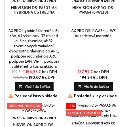
ZNAČKA:
HIKVISION AXPRO
ZNAČKA:
HIKVISION AXPRO
HIKVISION DS-PA502-64
HIKVISION AXPRO-DS-
HYBRIDNÁ ÚSTREDŇA
PWA64-L-WE(B)
AX PRO hybridná ústredňa, 64
AX PRO DS-PWA64-L-WE
zón, 64 výstupov, 32 oblastí,
bezdrôtová ustredňa.
duálna zbernica, až 32
zbernicových zariadení,
dvojcestné hlásenie do ARC,
podpora redundancie ARC,
podpora LAN, Wi-Fi, podpora
voliteľného komunikátora
PSTN/GPRS/4G. Predaj vieme
159,31 €
154,53 €
bez DPH
157,92 €
bez DPH
uškutočniť len
195,95 €
190,07 €
s DPH
194,24 €
s DPH
elektrotechnikom.

Vložiť do košíka

Vložiť do košíka


Posledné kusy v sklade
Posledné kusy v sklade
ORIGINAL HIKVISION
-3%
ORIGINAL HIKVISION
ZNAČKA:
HIKVISION AXPRO
ZNAČKA:
HIKVISION AXPRO
HIKVISION AXPRO-DS-