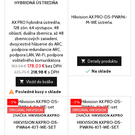
HYBRIDNÁ ÚSTREDŇA
Hikvision AX PRO-DS-PWA96-
AX PRO hybridná ústredňa,
M-WE ústreňa.
128 zón, 64 výstupov, 48
oblastí, duálna zbernica, až 48
zbernicových zariadení,
dvojcestné hlásenie do ARC,
podpora redundancie ARC,
podpora LAN, Wi-Fi, podpora
voliteľného komunikátora

Detaily produktu
PSTN/GPRS/4G. Predaj vieme
183,54 €
178,03 €
bez DPH

uškutočniť len
Na sklade
225,75 €
218,98 €
s DPH
elektrotechnikom.

Vložiť do košíka

Posledné kusy v sklade
-5%
-5%
ORIGINAL HIKVISION
ORIGINAL HIKVISION
ZNAČKA:
HIKVISION AXPRO
ZNAČKA:
HIKVISION AXPRO
HIKVISION AXPRO-DS-
HIKVISION AXPRO-DS-
PWA64-KIT-WE-SET
PWA96-KIT-WE-SET