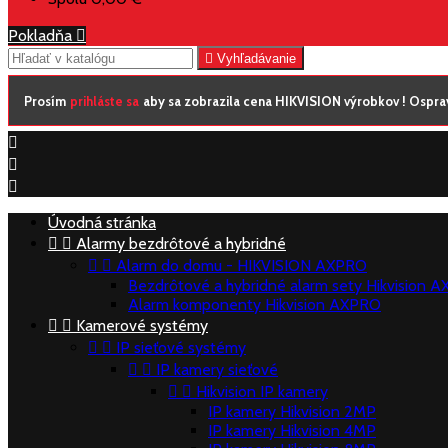
Pokladňa


Vyhľadávanie
Prosím
prihláste sa
aby sa zobrazila cena HIKVISION výrobkov ! Osprav



Úvodná stránka


Alarmy bezdrôtové a hybridné


Alarm do domu - HIKVISION AXPRO
Bezdrôtové a hybridné alarm sety Hikvision 
Alarm komponenty Hikvision AXPRO


Kamerové systémy


IP sieťové systémy


IP kamery sieťové


Hikvision IP kamery
IP kamery Hikvision 2MP
IP kamery Hikvision 4MP