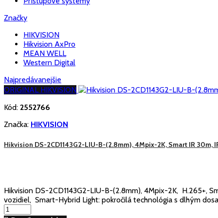
Prístupové systémy
Značky
HIKVISION
Hikvision AxPro
MEAN WELL
Western Digital
Najpredávanejšie
ORIGINAL HIKVISION
Kód:
2552766
Značka:
HIKVISION
Hikvision DS-2CD1143G2-LIU-B-(2.8mm), 4Mpix-2K, Smart IR 30m, I
Hikvision DS-2CD1143G2-LIU-B-(2.8mm), 4Mpix-2K, H.265+, Smar
vozidiel, Smart-Hybrid Light: pokročilá technológia s dlhým d