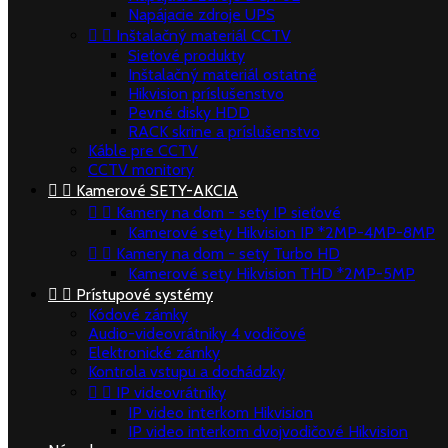
Napájacie zdroje UPS


Inštalačný materiál CCTV
Sieťové produkty
Inštalačný materiál ostatné
Hikvision príslušenstvo
Pevné disky HDD
RACK skrine a príslušenstvo
Káble pre CCTV
CCTV monitory


Kamerové SETY-AKCIA


Kamery na dom - sety IP sieťové
Kamerové sety Hikvision IP *2MP-4MP-8MP


Kamery na dom - sety Turbo HD
Kamerové sety Hikvision THD *2MP-5MP


Prístupové systémy
Kódové zámky
Audio-videovrátniky 4 vodičové
Elektronické zámky
Kontrola vstupu a dochádzky


IP videovrátniky
IP video interkom Hikvision
IP video interkom dvojvodičové Hikvision