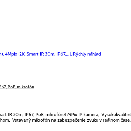

Rýchly náhľad
P67, PoE, mikrofón
t IR 30m, IP67, PoE, mikrofón4 MPix IP kamera, Vysokokvalitné 
osahom, Vstavaný mikrofón na zabezpečenie zvuku v reálnom čase,