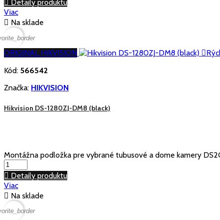

Detaily produktu
Viac

Na sklade
vorite_border
ORIGINAL HIKVISION

Rýc
Kód:
566542
Značka:
HIKVISION
Hikvision DS-1280ZJ-DM8 (black)
Montážna podložka pre vybrané tubusové a dome kamery DS2CD

Detaily produktu
Viac

Na sklade
vorite_border