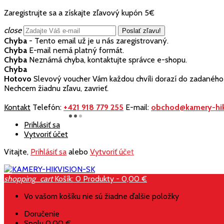
Zaregistrujte sa a získajte zľavový kupón 5€
close
Chyba
- Tento email už je u nás zaregistrovaný.
Chyba
E-mail nemá platný formát.
Chyba
Neznámá chyba, kontaktujte správce e-shopu.
Chyba
Hotovo
Slevový voucher Vám každou chvíli dorazí do zadaného 
Nechcem žiadnu zľavu, zavrieť.
Kontakt
Telefón:
+421 918 779 255
E-mail:
obchod@kamery-hik
Prihlásiť sa
Vytvoriť účet
Vitajte,
Prihlásiť sa
alebo
Vytvoriť účet
shopping_cart
Košík:
0
Produkty - 0,00 €
Vo vašom košíku nie sú žiadne ďalšie položky
Doručenie
Spolu
0,00 €