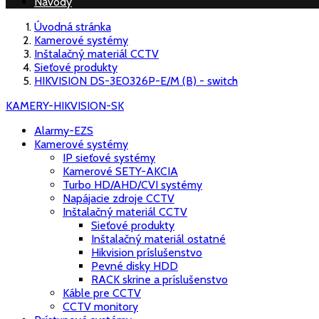
Návody
Úvodná stránka
Kamerové systémy
Inštalačný materiál CCTV
Sieťové produkty
HIKVISION DS-3E0326P-E/M (B) - switch
KAMERY-HIKVISION-SK
Alarmy-EZS
Kamerové systémy
IP sieťové systémy
Kamerové SETY-AKCIA
Turbo HD/AHD/CVI systémy
Napájacie zdroje CCTV
Inštalačný materiál CCTV
Sieťové produkty
Inštalačný materiál ostatné
Hikvision príslušenstvo
Pevné disky HDD
RACK skrine a príslušenstvo
Káble pre CCTV
CCTV monitory