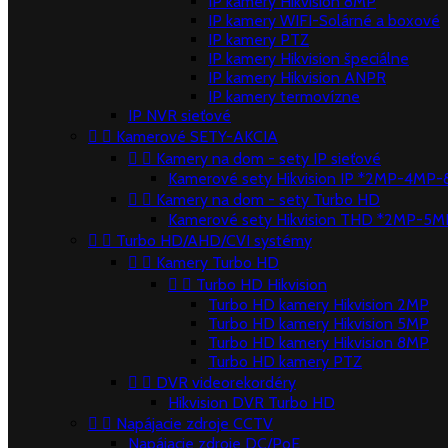
IP kamery Hikvision 8MP
IP kamery WIFI-Solárné a boxové
IP kamery PTZ
IP kamery Hikvision špeciálne
IP kamery Hikvision ANPR
IP kamery termovízne
IP NVR sieťové


Kamerové SETY-AKCIA


Kamery na dom - sety IP sieťové
Kamerové sety Hikvision IP *2MP-4MP


Kamery na dom - sety Turbo HD
Kamerové sety Hikvision THD *2MP-5M


Turbo HD/AHD/CVI systémy


Kamery Turbo HD


Turbo HD Hikvision
Turbo HD kamery Hikvision 2MP
Turbo HD kamery Hikvision 5MP
Turbo HD kamery Hikvision 8MP
Turbo HD kamery PTZ


DVR videorekordéry
Hikvision DVR Turbo HD


Napájacie zdroje CCTV
Napájacie zdroje DC/PoE