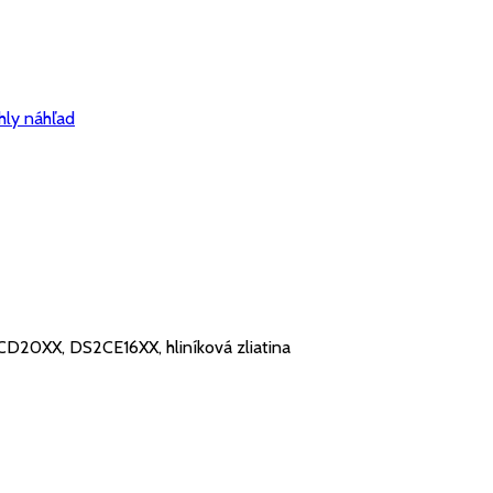
hly náhľad
20XX, DS2CE16XX, hliníková zliatina