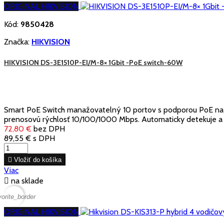
ORIGINAL HIKVISION
Kód:
9850428
Značka:
HIKVISION
HIKVISION DS-3E1510P-EI/M-8× 1Gbit -PoE switch-60W
Smart PoE Switch manažovatelný 10 portov s podporou PoE na 8 
prenosovú rýchlosť 10/100/1000 Mbps. Automaticky detekuje a nap
72,80 €
bez DPH
89,55 €
s DPH

Vložiť do košíka
Viac

na sklade
vorite_border
ORIGINAL HIKVISION