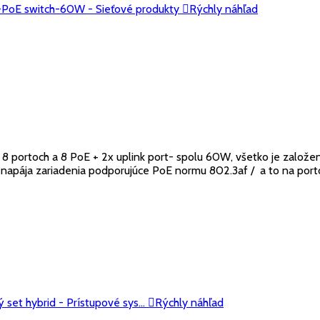

Rýchly náhľad
portoch a 8 PoE + 2x uplink port- spolu 60W, všetko je založené
ája zariadenia podporujúce PoE normu 802.3af / a to na portoch 1

Rýchly náhľad