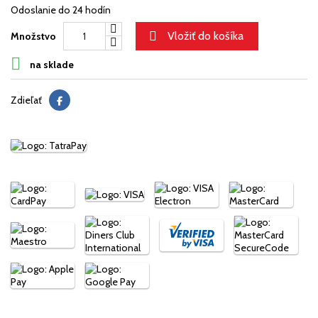
Odoslanie do 24 hodín

Vložiť do košíka
Množstvo

na sklade
Zdieľať