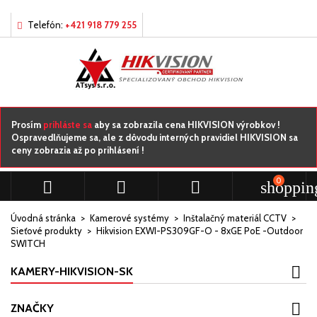
Môj zoznamy prianí
Vytvoriť zoznam želaní
Prihlásiť sa
Telefón:
+421 918 779 255
add_circle_outline
Vytvorte nový zoznam
Musíte byť prihlásený, aby ste si mohli výrobky uložiť do svojho 
Názov zoznamu želaní
želaní.
Zrušiť
Prihl
Prosím
prihláste sa
aby sa zobrazila cena HIKVISION výrobkov !
Ospravedlňujeme sa, ale z dôvodu interných pravidiel HIKVISION sa
Zrušiť
Vytvoriť zoznam 
ceny zobrazia až po prihlásení !
0



shoppin
Úvodná stránka
Kamerové systémy
Inštalačný materiál CCTV
Sieťové produkty
Hikvision EXWI-PS309GF-O - 8xGE PoE -Outdoor
SWITCH
KAMERY-HIKVISION-SK
ZNAČKY