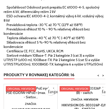
Spoľahlivosť Odolnosť proti prepätiu EC 61000-4-5, spoločný
režim 6 kV, diferenciálny režim 2 kV
ESD ochrana IEC 61000-4-2, kontaktný výboj 6 kV, vzdušný výboj
8 kV
Prevádzková teplota -30 ℃ až 70 ℃ (22℉ až 158℉)
Prevádzková vlhkosť 10 % ~ 90 % relatívnej vlhkosti bez
kondenzácie
Teplota skladovania -40 ℃ až 70 ℃ (-40℉ až 158℉)
Skladovacia vlhkosť 5 %~90 % relatívnej vlhkosti bez
kondenzácie
Certifikácia CE, FCC, RoHS, UKCA, RCM
Sieťové médium 10Base-T: Pár 2 kategórie 3 (cat 3) a vyššie
UTP/STP (≤100 m), 100Base-TX: Pár 2 kategórie 5 (cat 5) a vyššie
UTP/STP(≤100m), 1000BASE-TX: kategória 6 a vyššie UTP(≤150m)
PRODUKTY V ROVNAKEJ KATEGÓRII: 16
<
>
ORIGINAL HIKVISION
ORIGINAL HIKVISION
favorite_border
fav
ZNAČKA:
HIKVISION
ZNAČKA:
HIKVISION DS-3E0326P-E/M