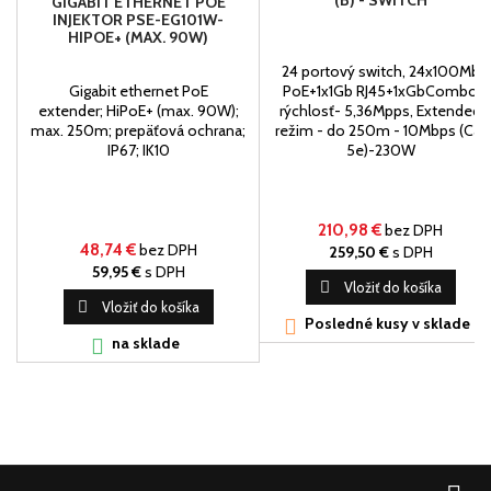
(B) - SWITCH
GIGABIT ETHERNET POE
INJEKTOR PSE-EG101W-
HIPOE+ (MAX. 90W)
24 portový switch, 24x100Mb
Gigabit ethernet PoE
PoE+1x1Gb RJ45+1xGbCombo
extender; HiPoE+ (max. 90W);
rýchlosť- 5,36Mpps, Extended
max. 250m; prepäťová ochrana;
režim - do 250m - 10Mbps (Cat
IP67; IK10
5e)-230W
210,98 €
bez DPH
48,74 €
bez DPH
259,50 €
s DPH
59,95 €
s DPH

Vložiť do košíka

Vložiť do košíka
Posledné kusy v sklade

na sklade
