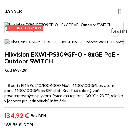
BANNER
ORIGINAL HIKVISION
favor
Hikvision EXWI-PS309GF-O - 8xGE PoE -
Outdoor SWITCH
Kód
6984281
8 porty RJ45 PoE 10/100/1000 Mb/s, 1 100/1000Mbps Uplink
port, 1 100/1000Mbps SFP slot, Kryt IP65 odolný voči
poveternostným vplyvom, Pracovná teplota: -30 ℃ ~ 70 ℃, Všetko
v jednom pre jednoduchú inštaláciu
134,92 €
Bez DPH
165,95 €
S DPH