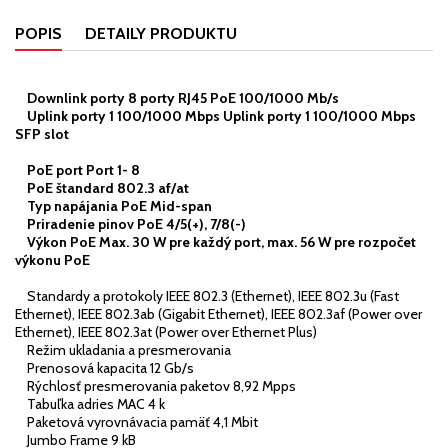
POPIS
DETAILY PRODUKTU
Downlink porty 8 porty RJ45 PoE 100/1000 Mb/s
Uplink porty 1 100/1000 Mbps Uplink porty 1 100/1000 Mbps
SFP slot
PoE port Port 1- 8
PoE štandard 802.3 af/at
Typ napájania PoE Mid-span
Priradenie pinov PoE 4/5(+), 7/8(-)
Výkon PoE Max. 30 W pre každý port, max. 56 W pre rozpočet
výkonu PoE
Standardy a protokoly IEEE 802.3 (Ethernet), IEEE 802.3u (Fast
Ethernet), IEEE 802.3ab (Gigabit Ethernet), IEEE 802.3af (Power over
Ethernet), IEEE 802.3at (Power over Ethernet Plus)
Režim ukladania a presmerovania
Prenosová kapacita 12 Gb/s
Rýchlosť presmerovania paketov 8,92 Mpps
Tabuľka adries MAC 4 k
Paketová vyrovnávacia pamäť 4,1 Mbit
Jumbo Frame 9 kB