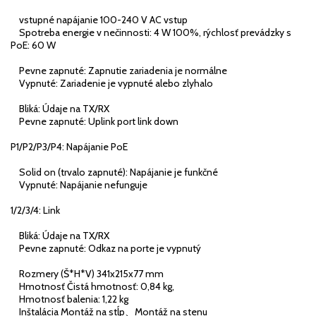
vstupné napájanie 100-240 V AC vstup
Spotreba energie v nečinnosti: 4 W 100%, rýchlosť prevádzky s
PoE: 60 W
Pevne zapnuté: Zapnutie zariadenia je normálne
Vypnuté: Zariadenie je vypnuté alebo zlyhalo
Bliká: Údaje na TX/RX
Pevne zapnuté: Uplink port link down
P1/P2/P3/P4: Napájanie PoE
Solid on (trvalo zapnuté): Napájanie je funkčné
Vypnuté: Napájanie nefunguje
1/2/3/4: Link
Bliká: Údaje na TX/RX
Pevne zapnuté: Odkaz na porte je vypnutý
Rozmery (Š*H*V) 341x215x77 mm
Hmotnosť Čistá hmotnosť: 0,84 kg,
Hmotnosť balenia: 1,22 kg
Inštalácia Montáž na stĺp、Montáž na stenu