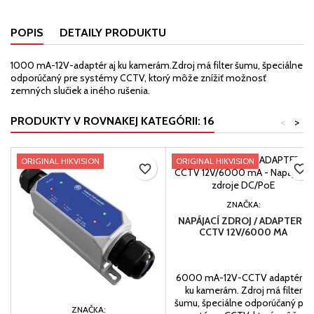
POPIS
DETAILY PRODUKTU
1000 mA-12V-adaptér aj ku kamerám.
Zdroj má filter šumu, špeciálne
odporúčaný pre systémy CCTV, ktorý môže znížiť možnosť
zemných slučiek a iného rušenia.
PRODUKTY V ROVNAKEJ KATEGÓRII: 16
<
>
ORIGINAL HIKVISION
ORIGINAL HIKVISION
favorite_border
favorite_border
ZNAČKA:
NAPÁJACÍ ZDROJ / ADAPTER -
CCTV 12V/6000 MA
6000 mA-12V-CCTV adaptér aj
ku kamerám. Zdroj má filter
šumu, špeciálne odporúčaný pre
ZNAČKA: