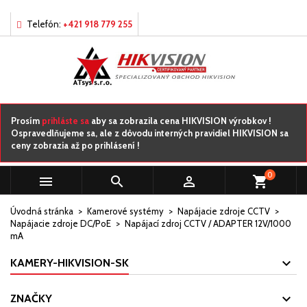
×
×
×
Môj zoznamy prianí
Vytvoriť zoznam želaní
Prihlásiť sa
Telefón:
+421 918 779 255
add_circle_outline
Vytvorte nový zoznam
Musíte byť prihlásený, aby ste si mohli výrobky uložiť do
Názov zoznamu želaní
svojho zoznamu želaní.
Zrušiť
Prihlásiť sa
Prosím
prihláste sa
aby sa zobrazila cena HIKVISION výrobkov !
Ospravedlňujeme sa, ale z dôvodu interných pravidiel HIKVISION sa
Zrušiť
Vytvoriť zoznam želaní
ceny zobrazia až po prihlásení !
0



shopping_cart
Úvodná stránka
Kamerové systémy
Napájacie zdroje CCTV
Napájacie zdroje DC/PoE
Napájací zdroj CCTV / ADAPTER 12V/1000
mA
KAMERY-HIKVISION-SK
ZNAČKY