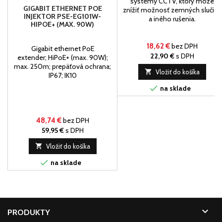
systémy CCTV, ktorý môže
GIGABIT ETHERNET POE
znížiť možnosť zemných slučiek
INJEKTOR PSE-EG101W-
a iného rušenia.
HIPOE+ (MAX. 90W)
18,62 €
bez DPH
Gigabit ethernet PoE
22,90 €
s DPH
extender; HiPoE+ (max. 90W);
max. 250m; prepäťová ochrana;

Vložiť do košíka
IP67; IK10

na sklade
48,74 €
bez DPH
59,95 €
s DPH

Vložiť do košíka

na sklade

PRODUKTY