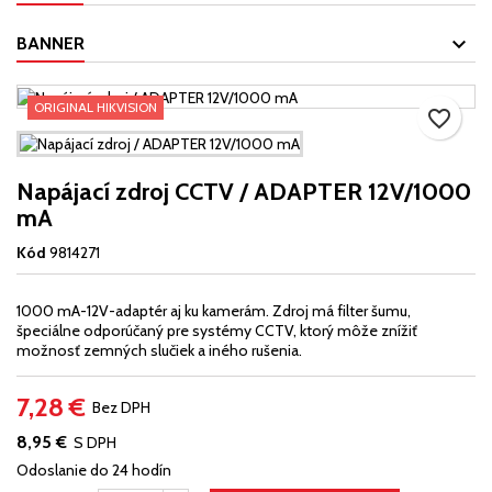
BANNER
ORIGINAL HIKVISION
favorite_border
Napájací zdroj CCTV / ADAPTER 12V/1000
mA
Kód
9814271
1000 mA-12V-adaptér aj ku kamerám.
Zdroj má filter šumu,
špeciálne odporúčaný pre systémy CCTV, ktorý môže znížiť
možnosť zemných slučiek a iného rušenia.
7,28 €
Bez DPH
8,95 €
S DPH
Odoslanie do 24 hodín