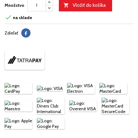
Vložiť do košíka
Množstvo


na sklade
Zdieľať