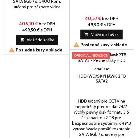
SATA 6Gb / s, 5400 Rpm,
určený pre záznam videa
40,57 €
bez DPH
406,10 €
bez DPH
49,90 €
s DPH
499,50 €
s DPH

Vložiť do košíka

Vložiť do košíka

Posledné kusy v sklade

Posledné kusy v sklade
ORIGINAL HIKVISION
ZNAČKA:
HDD-WD/SKYHAWK 2TB
SATA2
HDD určený pre CCTV na
nepretržitý prenos dát 24/7,
rýchly pevný disk formátu 3.5
"s kapacitou 2 TB pre
bezpečnostné systémy, 64 MB
vyrovnávacia pamäť, rozhranie
SATA 6Gb / s, určený pre