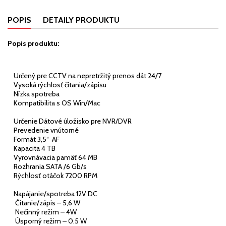
POPIS
DETAILY PRODUKTU
Popis produktu:
Určený pre CCTV na nepretržitý prenos dát 24/7
Vysoká rýchlosť čítania/zápisu
Nízka spotreba
Kompatibilita s OS Win/Mac
Určenie Dátové úložisko pre NVR/DVR
Prevedenie vnútorné
Formát 3,5“ AF
Kapacita 4 TB
Vyrovnávacia pamäť 64 MB
Rozhrania SATA /6 Gb/s
Rýchlosť otáčok 7200 RPM
Napájanie/spotreba 12V DC
Čítanie/zápis – 5,6 W
Nečinný režim – 4W
Úsporný režim – 0.5 W