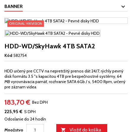
BANNER
ORIGINAL HIKVISION
HDD-WD/SkyHawk 4TB SATA2
Kód
582754
HDD určený pre CCTV na nepretržitý prenos dát 24/7, rýchly pevný
disk formátu 3.5 "s kapacitou 4TB pre bezpečnostné systémy, 64
MB vyrovnávacia pamäť, rozhranie SATA 6Gb / s, 5400 Rpm, určený
pre záznam videa
183,70 €
Bez DPH
225,95 €
S DPH
Odoslanie do 24 hodín
Vložiť do košíka
Množstvo
