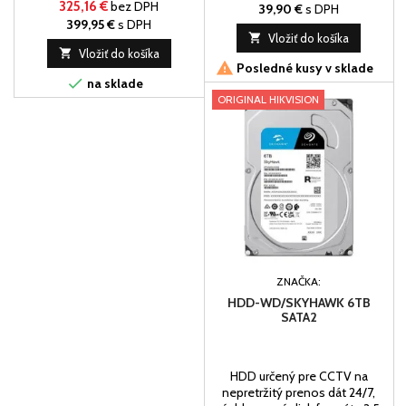
325,16 €
bez DPH
39,90 €
s DPH
399,95 €
s DPH

Vložiť do košíka

Vložiť do košíka

Posledné kusy v sklade

na sklade
ORIGINAL HIKVISION
ZNAČKA:
HDD-WD/SKYHAWK 6TB
SATA2
HDD určený pre CCTV na
nepretržitý prenos dát 24/7,