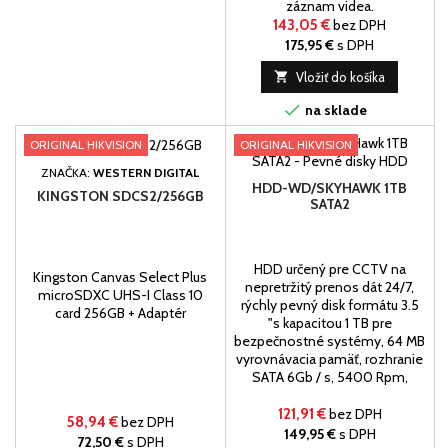
záznam videa.
143,05 €
bez DPH
175,95 €
s DPH

Vložiť do košíka

na sklade
ORIGINAL HIKVISION
ORIGINAL HIKVISION
ZNAČKA:
WESTERN DIGITAL
HDD-WD/SKYHAWK 1TB
KINGSTON SDCS2/256GB
SATA2
HDD určený pre CCTV na
Kingston Canvas Select Plus
nepretržitý prenos dát 24/7,
microSDXC UHS-I Class 10
rýchly pevný disk formátu 3.5
card 256GB + Adaptér
"s kapacitou 1 TB pre
bezpečnostné systémy, 64 MB
vyrovnávacia pamäť, rozhranie
SATA 6Gb / s, 5400 Rpm,
121,91 €
bez DPH
58,94 €
bez DPH
149,95 €
s DPH
72,50 €
s DPH