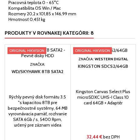
Pracovná teplota 0 - 65°C
Kompatibilita OS Win / Mac
Rozmery 20,2 x 101,85 x 146,99 mm
Hmotnosť 0,451 kg
PRODUKTY V ROVNAKEJ KATEGÓRII: 8
ORIGINAL HIKVISION
ORIGINAL HIKVISION
ZNAČKA:
WESTERN DIGITAL
ZNAČKA:
KINGSTON SDCS2/64GB
WD/SKYHAWK 8TB SATA2
Kingston Canvas Select Plus
Rýchly pevný disk formátu 3.5
microSDXC UHS-I Class 10
"s kapacitou 8TB pre
card 64GB + Adaptér
bezpečnostné systémy, 64 MB
vyrovnávacia pamäť, rozhranie
SATA 6Gb / s, 5400 Rpm,
určený pre záznam videa
32,44 €
bez DPH