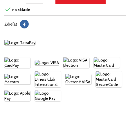

na sklade
Zdieľať