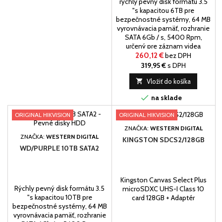
rýchly pevný disk formátu 3.5
"s kapacitou 6TB pre
bezpečnostné systémy, 64 MB
vyrovnávacia pamäť, rozhranie
SATA 6Gb / s, 5400 Rpm,
určený pre záznam videa
260,12 €
bez DPH
319,95 €
s DPH

Vložiť do košíka

na sklade
ORIGINAL HIKVISION
ORIGINAL HIKVISION
ZNAČKA:
WESTERN DIGITAL
ZNAČKA:
WESTERN DIGITAL
KINGSTON SDCS2/128GB
WD/PURPLE 10TB SATA2
Kingston Canvas Select Plus
Rýchly pevný disk formátu 3.5
microSDXC UHS-I Class 10
"s kapacitou 10TB pre
card 128GB + Adaptér
bezpečnostné systémy, 64 MB
vyrovnávacia pamäť, rozhranie