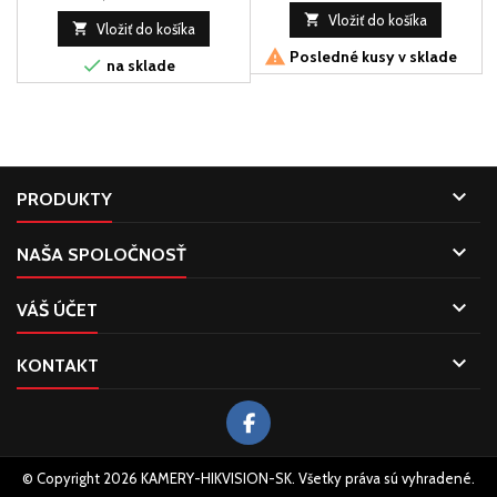

Vložiť do košíka

Vložiť do košíka

Posledné kusy v sklade

na sklade

PRODUKTY

NAŠA SPOLOČNOSŤ

VÁŠ ÚČET

KONTAKT
© Copyright 2026 KAMERY-HIKVISION-SK. Všetky práva sú vyhradené.