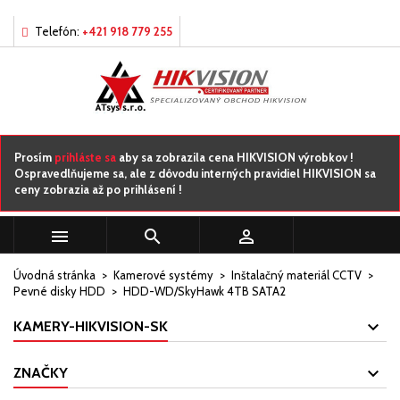
×
×
×
Môj zoznamy prianí
((title))
Prihlásiť sa
Telefón:
+421 918 779 255
Musíte byť prihlásený, aby ste si mohli výrobky uložiť do
((label))
svojho zoznamu želaní.
add_circle_outline
Vytvorte nový zoznam
((cancelText))
((loginText))
Prosím
prihláste sa
aby sa zobrazila cena HIKVISION výrobkov !
Ospravedlňujeme sa, ale z dôvodu interných pravidiel HIKVISION sa
((cancelText))
((createText))
ceny zobrazia až po prihlásení !



Úvodná stránka
Kamerové systémy
Inštalačný materiál CCTV
Pevné disky HDD
HDD-WD/SkyHawk 4TB SATA2
KAMERY-HIKVISION-SK
ZNAČKY