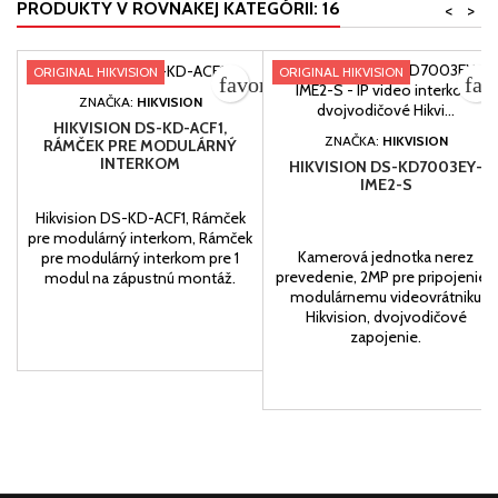
PRODUKTY V ROVNAKEJ KATEGÓRII: 16
<
>
ORIGINAL HIKVISION
ORIGINAL HIKVISION
favorite_border
fav
ZNAČKA:
HIKVISION
HIKVISION DS-KD-ACF1,
ZNAČKA:
HIKVISION
RÁMČEK PRE MODULÁRNÝ
INTERKOM
HIKVISION DS-KD7003EY-
IME2-S
Hikvision DS-KD-ACF1, Rámček
pre modulárný interkom, Rámček
Kamerová jednotka nerez
pre modulárný interkom pre 1
prevedenie, 2MP pre pripojenie k
modul na zápustnú montáž.
modulárnemu videovrátniku
Hikvision, dvojvodičové
zapojenie.