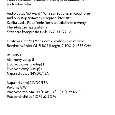
Jas Nastaviteľný
Audio vstup Vstavaný 1*omnidirectional microphone
Audio výstup Vstavaný 1*reproduktor, 8Ω
Kvalita zvuku Potlačenie šumu a potlačenie ozveny
Hluk Miestne nastaviteľný
Standard kompresie zvuku G.711 U, G.711 A
Drôtová sieť 1*10 Mbps cez 2-vodičové rozhranie
Bezdrôtová sieť Wi-Fi 802.11 b/g/n, 2,400-2,4835 GHz
RS-485 1
Alarmový vstup 8
Dvojvodičový (výstup) 1
Dvojvodičový (vstup) 1
Napájací vstup 24VDC/1,5A
Napájací zdroj 24VDC/1,5A
Príkon ≤ 8 W
Pracovná teplota -10 °C až 50 °C (14 °F až 122 °F)
Pracovná vlhkosť 10 % až 90 %