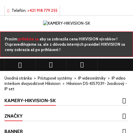
×
×
×
Môj zoznamy prianí
Vytvoriť zoznam želaní
Prihlásiť sa
Telefón:
+421 918 779 255
add_circle_outline
Vytvorte nový zoznam
Musíte byť prihlásený, aby ste si mohli výrobky uložiť do
Názov zoznamu želaní
svojho zoznamu želaní.
Prosím
prihláste sa
aby sa zobrazila cena HIKVISION výrobkov !
Ospravedlňujeme sa, ale z dôvodu interných pravidiel HIKVISION sa
ceny zobrazia až po prihlásení !
Zrušiť
Prihlásiť sa
Zrušiť
Vytvoriť zoznam želaní



Úvodná stránka
Prístupové systémy
IP videovrátniky
IP video
interkom dvojvodičové Hikvision
Hikvision DS-KIS703Y- 2vodicový -
IP set
KAMERY-HIKVISION-SK
ZNAČKY
BANNER