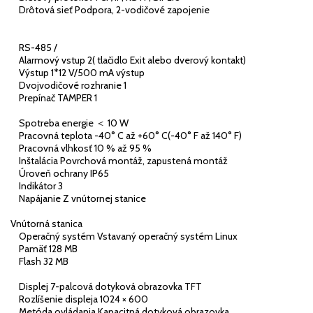
Drôtová sieť Podpora, 2-vodičové zapojenie
RS-485 /
Alarmový vstup 2( tlačidlo Exit alebo dverový kontakt)
Výstup 1*12 V/500 mA výstup
Dvojvodičové rozhranie 1
Prepínač TAMPER 1
Spotreba energie ＜ 10 W
Pracovná teplota -40° C až +60° C(-40° F až 140° F)
Pracovná vlhkosť 10 % až 95 %
Inštalácia Povrchová montáž, zapustená montáž
Úroveň ochrany IP65
Indikátor 3
Napájanie Z vnútornej stanice
Vnútorná stanica
Operačný systém Vstavaný operačný systém Linux
Pamäť 128 MB
Flash 32 MB
Displej 7-palcová dotyková obrazovka TFT
Rozlíšenie displeja 1024 × 600
Metóda ovládania Kapacitná dotyková obrazovka