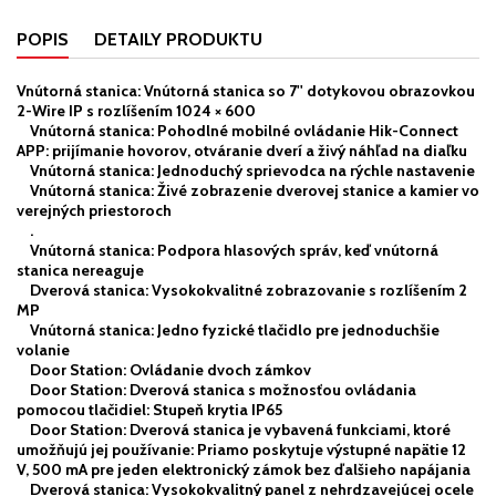
POPIS
DETAILY PRODUKTU
Vnútorná stanica: Vnútorná stanica so 7'' dotykovou obrazovkou
2-Wire IP s rozlíšením 1024 × 600
Vnútorná stanica: Pohodlné mobilné ovládanie Hik-Connect
APP: prijímanie hovorov, otváranie dverí a živý náhľad na diaľku
Vnútorná stanica: Jednoduchý sprievodca na rýchle nastavenie
Vnútorná stanica: Živé zobrazenie dverovej stanice a kamier vo
verejných priestoroch
.
Vnútorná stanica: Podpora hlasových správ, keď vnútorná
stanica nereaguje
Dverová stanica: Vysokokvalitné zobrazovanie s rozlíšením 2
MP
Vnútorná stanica: Jedno fyzické tlačidlo pre jednoduchšie
volanie
Door Station: Ovládanie dvoch zámkov
Door Station: Dverová stanica s možnosťou ovládania
pomocou tlačidiel: Stupeň krytia IP65
Door Station: Dverová stanica je vybavená funkciami, ktoré
umožňujú jej používanie: Priamo poskytuje výstupné napätie 12
V, 500 mA pre jeden elektronický zámok bez ďalšieho napájania
Dverová stanica: Vysokokvalitný panel z nehrdzavejúcej ocele