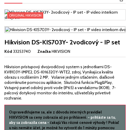
ORIGINAL HIKVISION
Hikvision DS-KIS703Y- 2vodicový - IP set
Kód
33253740
Značka
HIKVISION
Hikvision prístupový dvojvodičový system s jednotkami
DS-
KV8103Y-IMPE2, DS-KH6320Y-WTE2, zdroj, Vynikajúca kvalita
obrazu s rozlíšením 2 MP, Volanie jedným stlačením, diaľkové
odomknutie pomocou aplikácie, Skutočná funkcia Plug&Play,
Vstupný panel odolný proti vode (IP65) a vandalizmu (IK08), 7-
palcový dotykový monitor do interiéru, užívateľsky prívetivé
rozhranie.
Ospravedlňujeme sa, ale z dôvodu interných pravidiel
HIKVISION sa ceny zobrazia až po prihlásení.
- prihláste sa tu,
aby sa zobrazila cena -
čakajú Vás rôzné cenové výhody ! Pokiaľ
u nás nemáte účet, je možné ho vytvoriť do 1 minúty pomocou