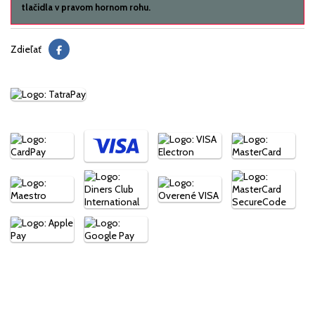
tlačidla v pravom hornom rohu.
Zdieľať