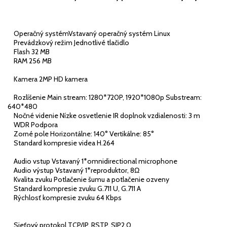
Operačný systémVstavaný operačný systém Linux
Prevádzkový režim Jednotlivé tlačidlo
Flash 32 MB
RAM 256 MB
Kamera 2MP HD kamera
Rozlíšenie Main stream: 1280*720P, 1920*1080p Substream:
640*480
Nočné videnie Nízke osvetlenie IR doplnok vzdialenosti: 3 m
WDR Podpora
Zorné pole Horizontálne: 140° Vertikálne: 85°
Standard kompresie videa H.264
Audio vstup Vstavaný 1*omnidirectional microphone
Audio výstup Vstavaný 1*reproduktor, 8Ω
Kvalita zvuku Potlačenie šumu a potlačenie ozveny
Standard kompresie zvuku G.711 U, G.711 A
Rýchlosť kompresie zvuku 64 Kbps
Sieťový protokol TCP/IP, RSTP, SIP2.0