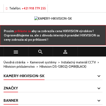
×
×
×
Môj zoznamy prianí
Vytvoriť zoznam želaní
Prihlásiť sa
Telefón:
+421 918 779 255
add_circle_outline
Vytvorte nový zoznam
Musíte byť prihlásený, aby ste si mohli výrobky uložiť do
Názov zoznamu želaní
svojho zoznamu želaní.
Prosím
prihláste sa
aby sa zobrazila cena HIKVISION výrobkov !
Ospravedlňujeme sa, ale z dôvodu interných pravidiel HIKVISION sa
ceny zobrazia až po prihlásení !
Zrušiť
Prihlásiť sa
Zrušiť
Vytvoriť zoznam želaní



Úvodná stránka
Kamerové systémy
Inštalačný materiál CCTV
Hikvision príslušenstvo
Hikvision DS-1280ZJ-DM8(BLACK)
KAMERY-HIKVISION-SK
ZNAČKY
BANNER