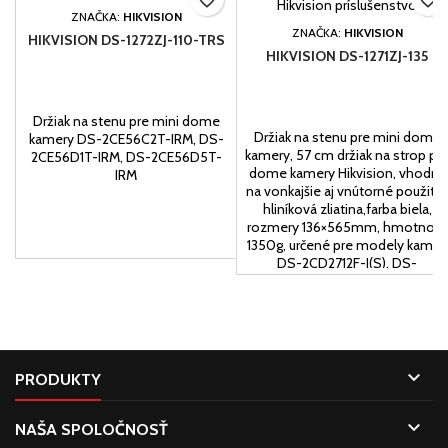
favorite_border
favorite_border
ZNAČKA:
HIKVISION
ZNAČKA:
HIKVISION
HIKVISION DS-1272ZJ-110-TRS
HIKVISION DS-1271ZJ-135
Držiak na stenu pre mini dome
Držiak na stenu pre mini dome
kamery DS-2CE56C2T-IRM, DS-
kamery, 57 cm držiak na strop pr
2CE56D1T-IRM, DS-2CE56D5T-
dome kamery Hikvision, vhodný
IRM
na vonkajšie aj vnútorné použitie
hliníková zliatina,farba biela,
rozmery 136×565mm, hmotnosť
1350g, určené pre modely kamier
DS-2CD2712F-I(S), DS-
2CD2732F-I(S), DS-2CC52xxP(N)
VP series, DS-2CC52xxP(N)-
AVPIR2 séria.

PRODUKTY

NAŠA SPOLOČNOSŤ