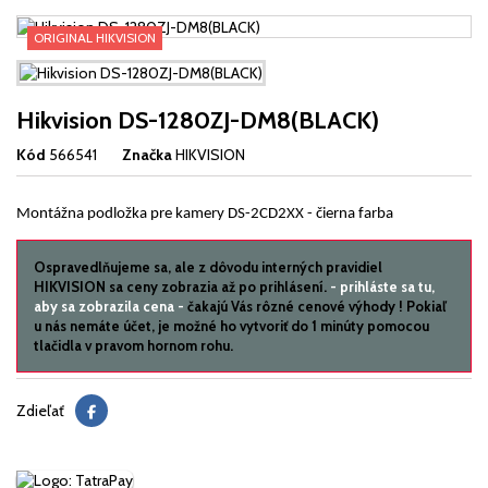
ORIGINAL HIKVISION
Hikvision DS-1280ZJ-DM8(BLACK)
Kód
566541
Značka
HIKVISION
Montážna podložka pre kamery DS-2CD2XX - čierna farba
Ospravedlňujeme sa, ale z dôvodu interných pravidiel
HIKVISION sa ceny zobrazia až po prihlásení.
- prihláste sa tu,
aby sa zobrazila cena -
čakajú Vás rôzné cenové výhody ! Pokiaľ
u nás nemáte účet, je možné ho vytvoriť do 1 minúty pomocou
tlačidla v pravom hornom rohu.
Zdieľať