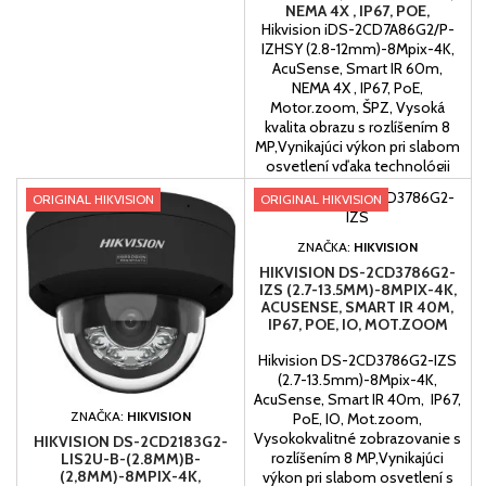
NEMA 4X , IP67, POE,
MOTOR.ZOOM, ŠPZ
Hikvision iDS-2CD7A86G2/P-
IZHSY (2.8-12mm)-8Mpix-4K,
AcuSense, Smart IR 60m,
NEMA 4X , IP67, PoE,
Motor.zoom, ŠPZ, Vysoká
kvalita obrazu s rozlíšením 8
MP,Vynikajúci výkon pri slabom
osvetlení vďaka technológii
DarkFighter 2.0,Čistý obraz aj
ORIGINAL HIKVISION
ORIGINAL HIKVISION
pri silnom protisvetle vďaka
technológii 140 dB
AWDR,Efektívna kompresná
ZNAČKA:
HIKVISION
technológia H.265+ na úsporu
HIKVISION DS-2CD3786G2-
šírky pásma a...
IZS (2.7-13.5MM)-8MPIX-4K,
ACUSENSE, SMART IR 40M,
IP67, POE, IO, MOT.ZOOM
Hikvision DS-2CD3786G2-IZS
(2.7-13.5mm)-8Mpix-4K,
AcuSense, Smart IR 40m, IP67,
ZNAČKA:
HIKVISION
PoE, IO, Mot.zoom,
Vysokokvalitné zobrazovanie s
HIKVISION DS-2CD2183G2-
rozlíšením 8 MP,Vynikajúci
LIS2U-B-(2.8MM)B-
(2,8MM)-8MPIX-4K,
výkon pri slabom osvetlení s