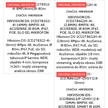
IP67,
+vstavaný mikrofón, WDR,
ORIGINAL HIKVISION
ORIGINAL HIKVISION
objektív 2,8mm, , kompresia
H.265+, dvojitý streaming,
ZNAČKA:
HIKVISION
analýza obrazu, EXIR
ZNAČKA:
HIKVISION
HIKVISION DS-
prisvietenie, určená do interieru
2CD2T86G2H-4I-
HIKVISION DS-2CD2T83G2-
- exterieru,
(2,8MM)-8MPIX-4K,
4I-(4MM)-8MPIX-4K,
ACUSENSE, IR 80M, IP67,
ACUSENSE, IR 80M, IP67,
POE, SLO SD, MIKROFÓN
POE, SLO SD, MIKROFÓN
Hikvision DS-2CD2T86G2H-4I-
Hikvision DS-2CD2T83G2-4I-
(2,8mm)-8Mpix-4K, AcuSense,
(4mm)-8Mpix-4K, AcuSense, IR
IR 80m, IP67, PoE, slo SD,
80m, IP67, PoE, slo SD,
mikrofón, WDR, modelový rad
mikrofón 4K, 8 Megapixelová
AcuSense, objektív 2,8 mm,
tubusová IP kamera, WDR,
kompresia H.265+, trojitý
objektív 4 mm, kompresia
streaming, analýza obrazu, EXIR
H.265+, trojitý streaming,
prisvietenie do 80m, určená do
analýza obrazu, EXIR
vonkajšieho prostredia
ORIGINAL HIKVISION
prisvietenie do 80m, určená do
vonkajšieho prostredia
ZNAČKA:
HIKVISION
HIKVISION IDS-
2CD7A86G2/P-IZHSY (2.8-
12MM)-8MPIX-4K,
ACUSENSE, SMART IR 60M,