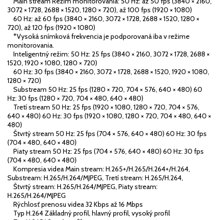
Main stream Režim monitorovania: 50 Hz: až 50 fps (3840 × 2160,
3072 × 1728, 2688 × 1520, 1280 × 720), až 100 fps (1920 × 1080)
60 Hz: až 60 fps (3840 × 2160, 3072 × 1728, 2688 × 1520, 1280 ×
720), až 120 fps (1920 × 1080)
*Vysoká snímková frekvencia je podporovaná iba v režime
monitorovania.
Inteligentný režim: 50 Hz: 25 fps (3840 × 2160, 3072 × 1728, 2688 ×
1520, 1920 × 1080, 1280 × 720)
60 Hz: 30 fps (3840 × 2160, 3072 × 1728, 2688 × 1520, 1920 × 1080,
1280 × 720)
Substream 50 Hz: 25 fps (1280 × 720, 704 × 576, 640 × 480) 60
Hz: 30 fps (1280 × 720, 704 × 480, 640 × 480)
Tretí stream 50 Hz: 25 fps (1920 × 1080, 1280 × 720, 704 × 576,
640 × 480) 60 Hz: 30 fps (1920 × 1080, 1280 × 720, 704 × 480, 640 ×
480)
Štvrtý stream 50 Hz: 25 fps (704 × 576, 640 × 480) 60 Hz: 30 fps
(704 × 480, 640 × 480)
Piaty stream 50 Hz: 25 fps (704 × 576, 640 × 480) 60 Hz: 30 fps
(704 × 480, 640 × 480)
Kompresia videa Main stream: H.265+/H.265/H.264+/H.264,
Substream: H.265/H.264/MJPEG, Tretí stream: H.265/H.264,
Štvrtý stream: H.265/H.264/MJPEG, Piaty stream:
H.265/H.264/MJPEG
Rýchlosť prenosu videa 32 Kbps až 16 Mbps
Typ H.264 Základný profil, hlavný profil, vysoký profil