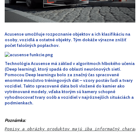
Acusense umožňuje rozpoznanie objektov a ich klasifikáciu na
osoby, vozidlá a ostatné objekty.
Tým dokáže výrazne znížiť
počet falošných poplachov.
Technológia Acusense má základ v algoritmoch hlbokého učenia
(Deep learning), ktorý spadá do oblasti neurónových sietí.
Pomocou Deep learningu bolo za značný čas spracované
enormné množstvo tréningových dát – vzory postáv ľudí a tvary
vozidiel.
Takto spracované dáta boli vložené do kamier ako
vytrénované modely, vďaka ktorým sú kamery schopné
vyhodnocovať tvary osôb a vozidiel v najrôznejších situáciách a
podmienkach.
Poznámka:
Popisy a obrázky produktov majú iba informačný charakt