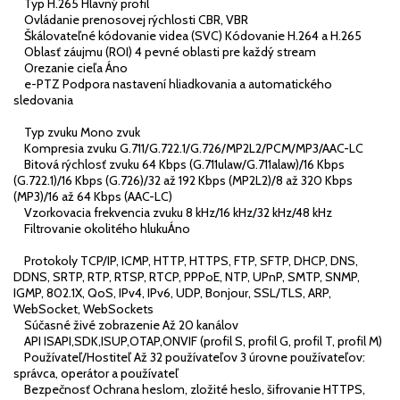
Typ H.265 Hlavný profil
Ovládanie prenosovej rýchlosti CBR, VBR
Škálovateľné kódovanie videa (SVC) Kódovanie H.264 a H.265
Oblasť záujmu (ROI) 4 pevné oblasti pre každý stream
Orezanie cieľa Áno
e-PTZ Podpora nastavení hliadkovania a automatického
sledovania
Typ zvuku Mono zvuk
Kompresia zvuku G.711/G.722.1/G.726/MP2L2/PCM/MP3/AAC-LC
Bitová rýchlosť zvuku 64 Kbps (G.711ulaw/G.711alaw)/16 Kbps
(G.722.1)/16 Kbps (G.726)/32 až 192 Kbps (MP2L2)/8 až 320 Kbps
(MP3)/16 až 64 Kbps (AAC-LC)
Vzorkovacia frekvencia zvuku 8 kHz/16 kHz/32 kHz/48 kHz
Filtrovanie okolitého hlukuÁno
Protokoly TCP/IP, ICMP, HTTP, HTTPS, FTP, SFTP, DHCP, DNS,
DDNS, SRTP, RTP, RTSP, RTCP, PPPoE, NTP, UPnP, SMTP, SNMP,
IGMP, 802.1X, QoS, IPv4, IPv6, UDP, Bonjour, SSL/TLS, ARP,
WebSocket, WebSockets
Súčasné živé zobrazenie Až 20 kanálov
API ISAPI,SDK,ISUP,OTAP,ONVIF (profil S, profil G, profil T, profil M)
Používateľ/Hostiteľ Až 32 používateľov 3 úrovne používateľov:
správca, operátor a používateľ
Bezpečnosť Ochrana heslom, zložité heslo, šifrovanie HTTPS,