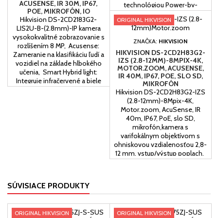
ACUSENSE, IR 30M, IP67,
technológiou Power-by-
POE, MIKROFÓN, IO
DarkFighter,Čisté zobrazovanie
Hikvision DS-2CD2183G2-
ORIGINAL HIKVISION
proti silnému protisvetlu vďaka
LIS2U-B-(2.8mm)-IP kamera
technológii 120 dB true
vysokokvalitné zobrazovanie s
WDR,Efektívna kompresná
ZNAČKA:
HIKVISION
rozlíšením 8 MP, Acusense:
technológia H.265+,Zameranie
HIKVISION DS-2CD2H83G2-
Zameranie na klasifikáciu ľudí a
na...
IZS (2.8-12MM)-8MPIX-4K,
vozidiel na základe hlbokého
MOTOR.ZOOM, ACUSENSE,
učenia, Smart Hybrid light:
IR 40M, IP67, POE, SLO SD,
Integruje infračervené a biele
MIKROFÓN
svetlá, 4 doplnkové režimy
Hikvision DS-2CD2H83G2-IZS
osvetlenia, Vstavaný duálny
(2.8-12mm)-8Mpix-4K,
mikrofón pre vysokokvalitnú
Motor.zoom, AcuSense, IR
zvukovú bezpečnosť v reálnom
40m, IP67, PoE, slo SD,
čase,
mikrofón,kamera s
varifokálnym objektívom s
ohniskovou vzdialenosťou 2,8-
12 mm, vstup/výstup poplach,
snímacím senzorom 1 / 2,5
"CMOS a maximálnym
rozlíšením 3840x2160.
SÚVISIACE PRODUKTY
ORIGINAL HIKVISION
ORIGINAL HIKVISION