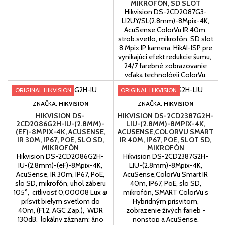
MIKROFÓN, SD SLOT
Hikvision DS-2CD2087G3-
LI2UY/SL(2.8mm)-8Mpix-4K,
AcuSense,ColorVu IR 40m,
strob.svetlo, mikrofón, SD slot
8 Mpix IP kamera, HikAI-ISP pre
vynikajúci efekt redukcie šumu,
24/7 farebné zobrazovanie
vďaka technológii ColorVu,
WDR prispôsobiteľný scéne,
ORIGINAL HIKVISION
ORIGINAL HIKVISION
Zameranie na klasifikáciu osôb
a vozidiel na základe hlbokého
ZNAČKA:
HIKVISION
ZNAČKA:
HIKVISION
učenia, Vstavaný dvojitý
HIKVISION DS-
HIKVISION DS-2CD2387G2H-
mikrofón pre...
2CD2086G2H-IU-(2.8MM)-
LIU-(2.8MM)-8MPIX-4K,
(EF)-8MPIX-4K, ACUSENSE,
ACUSENSE,COLORVU SMART
IR 30M, IP67, POE, SLO SD,
IR 40M, IP67, POE, SLOT SD,
MIKROFÓN
MIKROFÓN
Hikvision DS-2CD2086G2H-
Hikvision DS-2CD2387G2H-
IU-(2.8mm)-(eF)-8Mpix-4K,
LIU-(2.8mm)-8Mpix-4K,
AcuSense, IR 30m, IP67, PoE,
AcuSense,ColorVu Smart IR
slo SD, mikrofón, uhol záberu
40m, IP67, PoE, slo SD,
105°, citlivosť 0,00008 Lux @
mikrofón, SMART ColorVu s
prísvit bielym svetlom do
Hybridným prísvitom,
40m, (F1,2, AGC Zap.), WDR
zobrazenie živých farieb -
130dB, lokálny záznam: áno
nonstop a AcuSense,