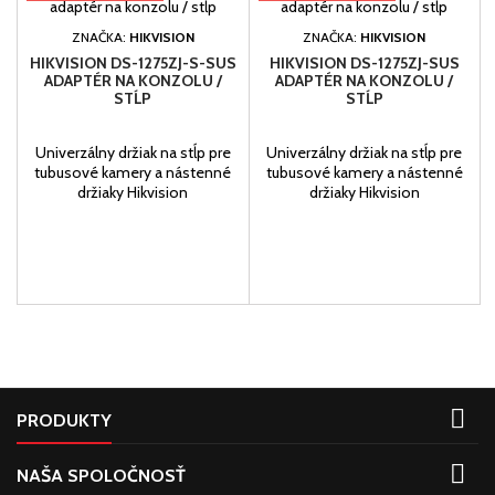
ZNAČKA:
HIKVISION
ZNAČKA:
HIKVISION
HIKVISION DS-1275ZJ-S-SUS
HIKVISION DS-1275ZJ-SUS
ADAPTÉR NA KONZOLU /
ADAPTÉR NA KONZOLU /
STĹP
STĹP
Univerzálny držiak na stĺp pre
Univerzálny držiak na stĺp pre
tubusové kamery a nástenné
tubusové kamery a nástenné
držiaky Hikvision
držiaky Hikvision

PRODUKTY

NAŠA SPOLOČNOSŤ