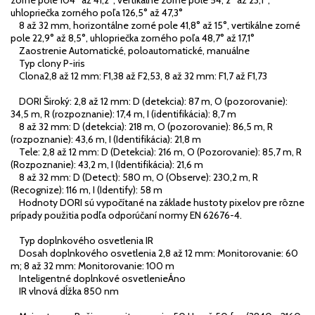
zorné pole 104° až 41,2°, vertikálne zorné pole 54, 2° až 23,1°,
uhlopriečka zorného poľa 126,5° až 47,3°
8 až 32 mm, horizontálne zorné pole 41,8° až 15°, vertikálne zorné
pole 22,9° až 8,5°, uhlopriečka zorného poľa 48,7° až 17,1°
Zaostrenie Automatické, poloautomatické, manuálne
Typ clony P-iris
Clona2,8 až 12 mm: F1,38 až F2,53, 8 až 32 mm: F1,7 až F1,73
DORI Široký: 2,8 až 12 mm: D (detekcia): 87 m, O (pozorovanie):
34,5 m, R (rozpoznanie): 17,4 m, I (identifikácia): 8,7 m
8 až 32 mm: D (detekcia): 218 m, O (pozorovanie): 86,5 m, R
(rozpoznanie): 43,6 m, I (Identifikácia): 21,8 m
Tele: 2,8 až 12 mm: D (Detekcia): 216 m, O (Pozorovanie): 85,7 m, R
(Rozpoznanie): 43,2 m, I (Identifikácia): 21,6 m
8 až 32 mm: D (Detect): 580 m, O (Observe): 230,2 m, R
(Recognize): 116 m, I (Identify): 58 m
Hodnoty DORI sú vypočítané na základe hustoty pixelov pre rôzne
prípady použitia podľa odporúčaní normy EN 62676-4.
Typ doplnkového osvetlenia IR
Dosah doplnkového osvetlenia 2,8 až 12 mm: Monitorovanie: 60
m; 8 až 32 mm: Monitorovanie: 100 m
Inteligentné doplnkové osvetlenieÁno
IR vlnová dĺžka 850 nm