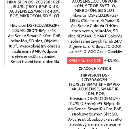
ACUSENSE,COLORVU IR
HIKVISION DS-2CD2383G2P-
40M, STROB.SVETLO,
LISU/SL(180°)-8MPIX-4K,
MIKROFÓN, SD SLOT,
ACUSENSE,SMART IR 40M,
NEMA4X
Hikvision DS-2CD2387G3-
POE, MIKROFÓN, SD SLOT
LIS2UY/SL(4mm)-8Mpix-4K,
Hikvision DS-2CD2383G2P-
AcuSense,ColorVu IR 40m,
LISU/SL(180°)-8Mpix-4K,
strob.svetlo, mikrofón, SD
AcuSense,Smart IR 40m, PoE,
slot, NEMA4X, SMART ColorVu
mikrofón, SD slot, Objektív
- zobrazenie živých farieb 24/7,
180°, Vysokokvalitný obraz s
3. generácia, Citlivosť 0,0001
rozlíšením 8 MP, Podpora
Lux @ (F1.0, AGC Zap.), Objektív
detekcie osôb a vozidiel,
4mm, Uhol záberu: 93,3°, Audio
ORIGINAL HIKVISION
Smart hybrid light: pokročilá
1/1, Alarm 1/1, Zabudovaný
technológia s dlhým
duálny mikrofón, Slot na
ZNAČKA:
HIKVISION
dosahom, Efektívna
microSD/microSDHC/microSDXC
HIKVISION DS-
technológia kompresie H.265+,
kartu do 512GB,...
2CD2086G2H-
Podpora interného úložiska až
I2U/SL(2.8MM)(EF)-8MPIX-
do 512 GB (slot na SD kartu),
4K, ACUSENSE, SMART IR
Zabezpečenie...
40M, POE,
STROB.SVETLO,MIKR. SLOT
Hikvision DS-2CD2086G2H-
SD
I2U/SL(2.8mm)(eF)-8Mpix-4K,
AcuSense, Smart IR 40m, PoE,
strob.svetlo,mikr. Slot SD,
Aktívne stroboskopické svetlo
a zvukový alarm na varovanie