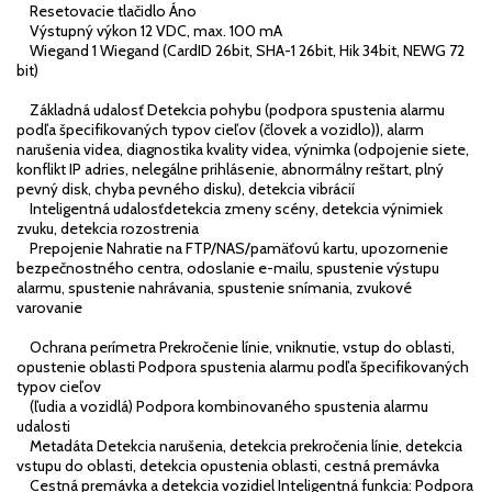
Resetovacie tlačidlo Áno
Výstupný výkon 12 VDC, max. 100 mA
Wiegand 1 Wiegand (CardID 26bit, SHA-1 26bit, Hik 34bit, NEWG 72
bit)
Základná udalosť Detekcia pohybu (podpora spustenia alarmu
podľa špecifikovaných typov cieľov (človek a vozidlo)), alarm
narušenia videa, diagnostika kvality videa, výnimka (odpojenie siete,
konflikt IP adries, nelegálne prihlásenie, abnormálny reštart, plný
pevný disk, chyba pevného disku), detekcia vibrácií
Inteligentná udalosťdetekcia zmeny scény, detekcia výnimiek
zvuku, detekcia rozostrenia
Prepojenie Nahratie na FTP/NAS/pamäťovú kartu, upozornenie
bezpečnostného centra, odoslanie e-mailu, spustenie výstupu
alarmu, spustenie nahrávania, spustenie snímania, zvukové
varovanie
Ochrana perímetra Prekročenie línie, vniknutie, vstup do oblasti,
opustenie oblasti Podpora spustenia alarmu podľa špecifikovaných
typov cieľov
(ľudia a vozidlá) Podpora kombinovaného spustenia alarmu
udalosti
Metadáta Detekcia narušenia, detekcia prekročenia línie, detekcia
vstupu do oblasti, detekcia opustenia oblasti, cestná premávka
Cestná premávka a detekcia vozidiel Inteligentná funkcia: Podpora