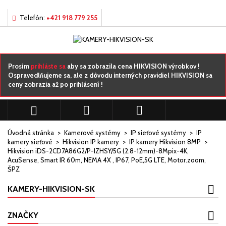
×
×
×
Môj zoznamy prianí
((title))
Prihlásiť sa
Telefón:
+421 918 779 255
Musíte byť prihlásený, aby ste si mohli výrobky uložiť do
((label))
svojho zoznamu želaní.
add_circle_outline
Vytvorte nový zoznam
Prosím
prihláste sa
aby sa zobrazila cena HIKVISION výrobkov !
Ospravedlňujeme sa, ale z dôvodu interných pravidiel HIKVISION sa
ceny zobrazia až po prihlásení !
((cancelText))
((loginText))
((cancelText))
((createText))



Úvodná stránka
Kamerové systémy
IP sieťové systémy
IP
kamery sieťové
Hikvision IP kamery
IP kamery Hikvision 8MP
Hikvision iDS-2CD7A86G2/P-IZHSY/5G (2.8-12mm)-8Mpix-4K,
AcuSense, Smart IR 60m, NEMA 4X , IP67, PoE,5G LTE, Motor.zoom,
ŠPZ
KAMERY-HIKVISION-SK
ZNAČKY