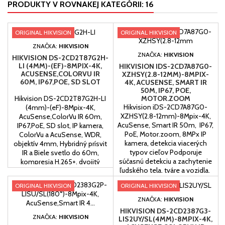
PRODUKTY V ROVNAKEJ KATEGÓRII: 16
ORIGINAL HIKVISION
ORIGINAL HIKVISION
ZNAČKA:
HIKVISION
ZNAČKA:
HIKVISION
HIKVISION DS-2CD2T87G2H-
LI (4MM)-(EF)-8MPIX-4K,
HIKVISION IDS-2CD7A87G0-
ACUSENSE,COLORVU IR
XZHSY(2.8-12MM)-8MPIX-
60M, IP67,POE, SD SLOT
4K, ACUSENSE, SMART IR
50M, IP67, POE,
MOTOR.ZOOM
Hikvision DS-2CD2T87G2H-LI
Hikvision iDS-2CD7A87G0-
(4mm)-(eF)-8Mpix-4K,
XZHSY(2.8-12mm)-8Mpix-4K,
AcuSense,ColorVu IR 60m,
AcuSense, Smart IR 50m, IP67,
IP67,PoE, SD slot, IP kamera,
PoE, Motor.zoom, 8MPx IP
ColorVu a AcuSense, WDR,
kamera, detekcia viacerých
objektív 4mm, Hybridný prísvit
typov cieľov Podporuje
IR a Biele svetlo do 60m,
súčasnú detekciu a zachytenie
kompresia H.265+, dvojitý
ľudského tela, tváre a vozidla,
streaming, analýza obrazu, EXIR
porovnávanie tvárí, počítanie
prisvietenie Dosah
ORIGINAL HIKVISION
ORIGINAL HIKVISION
ľudí, s varifokálnym
prisvietenia 60m, určená do
objektívom s ohniskovou
exterieru.
ZNAČKA:
HIKVISION
vzdialenosťou 2,8-12 mm,
HIKVISION DS-2CD2387G3-
technológia DarkfighterS,...
ZNAČKA:
HIKVISION
LIS2UY/SL(4MM)-8MPIX-4K,