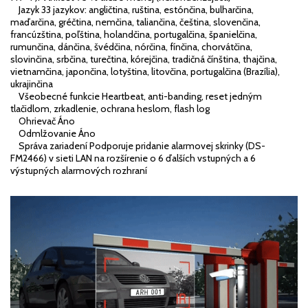
Jazyk 33 jazykov: angličtina, ruština, estónčina, bulharčina,
maďarčina, gréčtina, nemčina, taliančina, čeština, slovenčina,
francúzština, poľština, holandčina, portugalčina, španielčina,
rumunčina, dánčina, švédčina, nórčina, fínčina, chorvátčina,
slovinčina, srbčina, turečtina, kórejčina, tradičná čínština, thajčina,
vietnamčina, japončina, lotyština, litovčina, portugalčina (Brazília),
ukrajinčina
Všeobecné funkcie Heartbeat, anti-banding, reset jedným
tlačidlom, zrkadlenie, ochrana heslom, flash log
Ohrievač Áno
Odmlžovanie Áno
Správa zariadení Podporuje pridanie alarmovej skrinky (DS-
FM2466) v sieti LAN na rozšírenie o 6 ďalších vstupných a 6
výstupných alarmových rozhraní