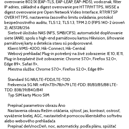
overovanie 802.1X (EAP-TLS, EAP-LEAP, EAP-MD5), vodoznak, filter
IP adries, základné a digest overovanie pre HTTP/HTTPS, WSSE a
digest overovanie pre Open Network Video Interface, RTP/RTSP
OVER HTTPS, nastavenia časového limitu ovládania, protokol
bezpečnostného auditu, TLS 1.2, TLS 1.3, TPM 2.0 (FIPS 140-2 úroveň
2), AES128/256
Sieťové úložisko NAS (NFS, SMB/CIFS), automatické doplňovanie
siete (ANR), spolu s high-end pamäťovou kartou Hikvision, šifrovanie
pamäťovej karty a detekcia stavu sú podporované.
Klient iVMS-4200, Hik-Connect, Hik-Central
Webový prehliadač Plug-in potrebný na živé zobrazenie: IE 10, IE 11,
Plug-in bezplatné živé zobrazenie: Chrome 57.0+, Firefox 52.0+,
Edge 89+, Safari 11+,
Miestna služba: Chrome 57.0+, Firefox 52.0+, Edge 89+
Štandard 5G NR/LTE-FDD/LTE-TDD
Frekvencia 5G NR: n41/n77/n78/n79 LTE-FDD: B1/B3/B5/B8 LTE-
TDD: B38/39/B40/B41
Typ SIM karty Micro SIM
Prepínač parametrov obrazu Áno
Nastavenia obrazu Režim otáčania, sýtosť, jas, kontrast, ostrosť,
vyváženie bielej, AGC, nastaviteľné pomocou klientského softvéru
alebo webového prehliadača
Prepínač deň/nocDeň, noc, automaticky, podľa plánu, spúšťač