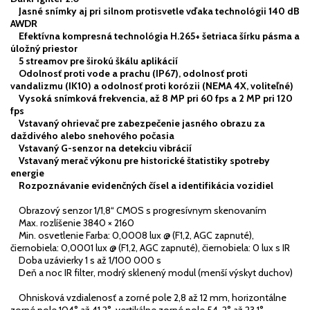
Jasné snímky aj pri silnom protisvetle vďaka technológii 140 dB
AWDR
Efektívna kompresná technológia H.265+ šetriaca šírku pásma a
úložný priestor
5 streamov pre širokú škálu aplikácií
Odolnosť proti vode a prachu (IP67), odolnosť proti
vandalizmu (IK10) a odolnosť proti korózii (NEMA 4X, voliteľné)
Vysoká snímková frekvencia, až 8 MP pri 60 fps a 2 MP pri 120
fps
Vstavaný ohrievač pre zabezpečenie jasného obrazu za
daždivého alebo snehového počasia
Vstavaný G-senzor na detekciu vibrácií
Vstavaný merač výkonu pre historické štatistiky spotreby
energie
Rozpoznávanie evidenčných čísel a identifikácia vozidiel
Obrazový senzor 1/1,8“ CMOS s progresívnym skenovaním
Max. rozlíšenie 3840 × 2160
Min. osvetlenie Farba: 0,0008 lux @ (F1,2, AGC zapnuté),
čiernobiela: 0,0001 lux @ (F1,2, AGC zapnuté), čiernobiela: 0 lux s IR
Doba uzávierky 1 s až 1/100 000 s
Deň a noc IR filter, modrý sklenený modul (menší výskyt duchov)
Ohnisková vzdialenosť a zorné pole 2,8 až 12 mm, horizontálne