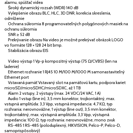
alarmu, spúšťač videa
Široký dynamický rozsah (WDR) 140 dB
Vylepšenie obrazu BLC, HLC, 3D DNR, korekcia skreslenia,
odmlženie
Ochrana súkromia 8 programovateľných polygónových masiek na
ochranu súkromia
SNR ≥ 52 dB
Prekrývanie obrazu Na video je možné prekrývať obrázok LOGO
vo formáte 128 × 128 24 bit bmp.
Stabilizácia obrazu EIS
Video výstup 1 Vp-p kompozitný výstup (75 Ω/CVBS) (len na
ladenie)
Ethernet rozhranie 1 RJ45 10 M/100 M/1000 M samonastaviteľný
Ethernet port
Vstavaná pamäť Vstavaný slot na pamäťovú kartu, podpora kariet
microSD/microSDHC/microSDXC, až 1 TB
Alarm 2 vstupy, 2 výstupy (max. 24 VDC/24 VAC, 1 A)
Audio 1 vstup (line in), 3,5 mm konektor, trojkontaktný, max.
vstupná amplitúda: 3,3 Vpp, vstupná impedancia: 4,7 KΩ, typ
rozhrania: nerovnovážne, 1 výstup (line out), 3,5 mm konektor,
trojkontaktný, max. výstupná amplitúda: 3,3 Vpp, výstupná
impedancia: 100 Ω, typ rozhrania: nerovnovážne, mono zvuk
RS-485 1 RS-485 (poloduplexný, HIKVISION, Pelco-P, Pelco-D,
samoprispôsobivý)