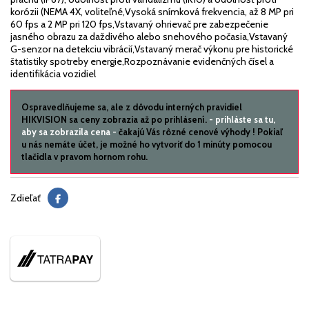
korózii (NEMA 4X, voliteľné,Vysoká snímková frekvencia, až 8 MP pri
60 fps a 2 MP pri 120 fps,Vstavaný ohrievač pre zabezpečenie
jasného obrazu za daždivého alebo snehového počasia,Vstavaný
G-senzor na detekciu vibrácií,Vstavaný merač výkonu pre historické
štatistiky spotreby energie,Rozpoznávanie evidenčných čísel a
identifikácia vozidiel
Ospravedlňujeme sa, ale z dôvodu interných pravidiel
HIKVISION sa ceny zobrazia až po prihlásení.
- prihláste sa tu,
aby sa zobrazila cena -
čakajú Vás rôzné cenové výhody ! Pokiaľ
u nás nemáte účet, je možné ho vytvoriť do 1 minúty pomocou
tlačidla v pravom hornom rohu.
Zdieľať