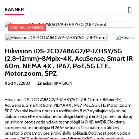
BANNER
ORIGINAL HIKVISION
Hikvision iDS-2CD7A86G2/P-IZHSY/5G
(2.8-12mm)-8Mpix-4K, AcuSense, Smart IR
60m, NEMA 4X , IP67, PoE,5G LTE,
Motor.zoom, ŠPZ
Kód
9322883
Značka
HIKVISION
Hikvision iDS-2CD7A86G2/P-IZHSY/5G (2.8-12mm)-8Mpix-4K,
AcuSense, Smart IR 60m, NEMA 4X , IP67, PoE,5G LTE, Motor.zoom,
ŠPZ, Vysoká kvalita obrazu s rozlíšením 8 MP,Vynikajúci výkon pri
slabom osvetlení vďaka technológii DarkFighter 2.0,Jasné snímky aj
pri silnom protisvetle vďaka technológii 140 dB AWDR,Efektívna
kompresná technológia H.265+ šetriaca šírku pásma a úložný
priestor,5 streamov pre širokú škálu aplikácií,Odolnosť proti vode a
prachu (IP67), odolnosť proti vandalizmu (IK10) a odolnosť proti