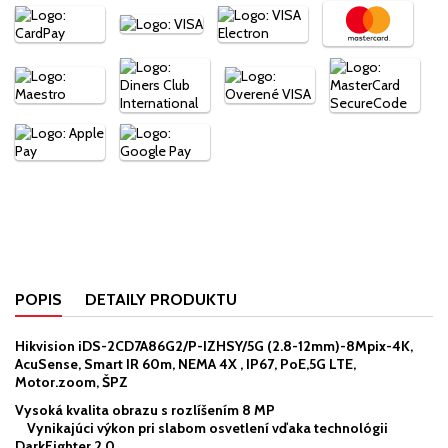
POPIS
DETAILY PRODUKTU
Hikvision iDS-2CD7A86G2/P-IZHSY/5G (2.8-12mm)-8Mpix-4K,
AcuSense, Smart IR 60m, NEMA 4X , IP67, PoE,5G LTE,
Motor.zoom, ŠPZ
Vysoká kvalita obrazu s rozlíšením 8 MP
Vynikajúci výkon pri slabom osvetlení vďaka technológii
DarkFighter 2.0