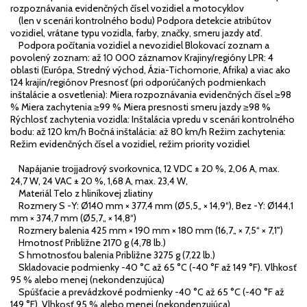
rozpoznávania evidenčných čísel vozidiel a motocyklov
(len v scenári kontrolného bodu) Podpora detekcie atribútov
vozidiel, vrátane typu vozidla, farby, značky, smeru jazdy atď.
Podpora počítania vozidiel a nevozidiel Blokovací zoznam a
povolený zoznam: až 10 000 záznamov Krajiny/regióny LPR: 4
oblasti (Európa, Stredný východ, Ázia-Tichomorie, Afrika) a viac ako
124 krajín/regiónov Presnosť (pri odporúčaných podmienkach
inštalácie a osvetlenia): Miera rozpoznávania evidenčných čísel ≥98
% Miera zachytenia ≥99 % Miera presnosti smeru jazdy ≥98 %
Rýchlosť zachytenia vozidla: Inštalácia vpredu v scenári kontrolného
bodu: až 120 km/h Bočná inštalácia: až 80 km/h Režim zachytenia:
Režim evidenčných čísel a vozidiel, režim priority vozidiel
Napájanie trojjadrový svorkovnica, 12 VDC ± 20 %, 2,06 A, max.
24,7 W, 24 VAC ± 20 %, 1,68 A, max. 23,4 W,
Materiál Telo z hliníkovej zliatiny
Rozmery S -Y: Ø140 mm × 377,4 mm (Ø5,5„ × 14,9“), Bez -Y: Ø144,1
mm × 374,7 mm (Ø5,7„ × 14,8“)
Rozmery balenia 425 mm × 190 mm × 180 mm (16,7„ × 7,5“ × 7,1")
Hmotnosť Približne 2170 g (4,78 lb.)
S hmotnosťou balenia Približne 3275 g (7,22 lb.)
Skladovacie podmienky -40 °C až 65 °C (-40 °F až 149 °F). Vlhkosť
95 % alebo menej (nekondenzujúca)
Spúšťacie a prevádzkové podmienky -40 °C až 65 °C (-40 °F až
149 °F). Vlhkosť 95 % alebo menej (nekondenzujúca)