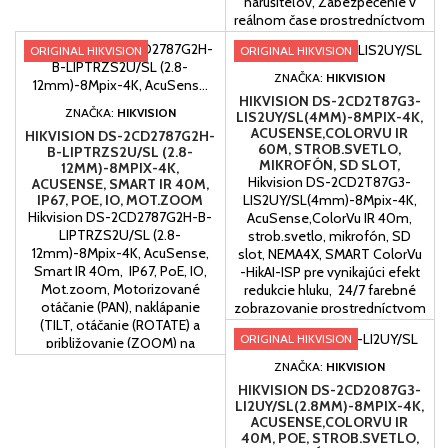
narušiteľov, Zabezpečenie v
reálnom čase prostredníctvom
zabudovaného obojsmerného
ORIGINAL HIKVISION
ORIGINAL HIKVISION
zvuku, Podpora vstavaného
úložiska až do 512 GB (slot na
ZNAČKA:
HIKVISION
kartu SD), Odolnosť voči vode
HIKVISION DS-2CD2T87G3-
a prachu (IP67)
ZNAČKA:
HIKVISION
LIS2UY/SL(4MM)-8MPIX-4K,
ACUSENSE,COLORVU IR
HIKVISION DS-2CD2787G2H-
60M, STROB.SVETLO,
B-LIPTRZS2U/SL (2.8-
MIKROFÓN, SD SLOT,
12MM)-8MPIX-4K,
NEMA4X
Hikvision DS-2CD2T87G3-
ACUSENSE, SMART IR 40M,
IP67, POE, IO, MOT.ZOOM
LIS2UY/SL(4mm)-8Mpix-4K,
Hikvision DS-2CD2787G2H-B-
AcuSense,ColorVu IR 40m,
LIPTRZS2U/SL (2.8-
strob.svetlo, mikrofón, SD
12mm)-8Mpix-4K, AcuSense,
slot, NEMA4X, SMART ColorVu
Smart IR 40m, IP67, PoE, IO,
-HikAI-ISP pre vynikajúci efekt
Mot.zoom, Motorizované
redukcie hluku, 24/7 farebné
otáčanie (PAN), naklápanie
zobrazovanie prostredníctvom
(TILT, otáčanie (ROTATE) a
technológie ColorVu, Scene-
ORIGINAL HIKVISION
približovanie (ZOOM) na
adaptive WDR, Zameranie na
jednoduchú inštaláciu a
klasifikáciu osôb a vozidiel na
ZNAČKA:
HIKVISION
monitorovanie,24/7 farebné
základe hlbokého učenia,
HIKVISION DS-2CD2087G3-
zobrazovanie prostredníctvom
Vstavaný maticový...
LI2UY/SL(2.8MM)-8MPIX-4K,
technológie ColorVu,IR prísvit
ACUSENSE,COLORVU IR
& Biele svetlo & Režimy...
40M, POE, STROB.SVETLO,